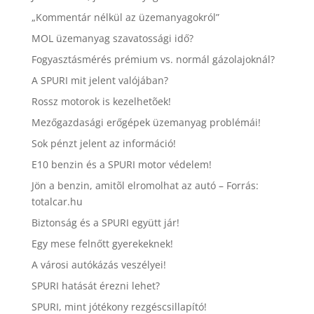
„Kommentár nélkül az üzemanyagokról”
MOL üzemanyag szavatossági idő?
Fogyasztásmérés prémium vs. normál gázolajoknál?
A SPURI mit jelent valójában?
Rossz motorok is kezelhetõek!
Mezőgazdasági erőgépek üzemanyag problémái!
Sok pénzt jelent az információ!
E10 benzin és a SPURI motor védelem!
Jön a benzin, amitõl elromolhat az autó – Forrás:
totalcar.hu
Biztonság és a SPURI együtt jár!
Egy mese felnőtt gyerekeknek!
A városi autókázás veszélyei!
SPURI hatását érezni lehet?
SPURI, mint jótékony rezgéscsillapító!