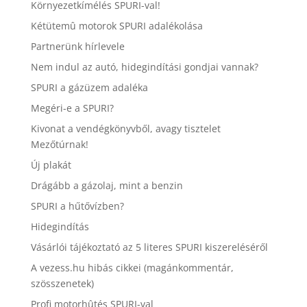
Környezetkímélés SPURI-val!
Kétütemû motorok SPURI adalékolása
Partnerünk hírlevele
Nem indul az autó, hidegindítási gondjai vannak?
SPURI a gázüzem adaléka
Megéri-e a SPURI?
Kivonat a vendégkönyvből, avagy tisztelet
Mezőtúrnak!
Új plakát
Drágább a gázolaj, mint a benzin
SPURI a hűtővízben?
Hidegindítás
Vásárlói tájékoztató az 5 literes SPURI kiszereléséről
A vezess.hu hibás cikkei (magánkommentár,
szösszenetek)
Profi motorhûtés SPURI-val