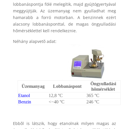
lobbanáspontja fölé melegítik, majd gyújtógyertyával
meggyújtják. Az üzemanyag nem gyulladhat meg
hamarabb a forró motorban. A benzinnek ezért
alacsony lobbanásponttal, de magas öngyulladási
hõmérséklettel kell rendelkeznie.
Néhány alapvetõ adat:
Öngyulladási
Üzemanyag
Lobbanáspont
hõmérséklet
Etanol
12,8 °C
365 °C
Benzin
<−40 °C
246 °C
Ebbõl is látszik, hogy etanolnak milyen magas az