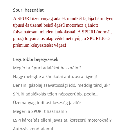
Spuri használat
A SPURI üzemanyag adalék mindkét fajtája bármilyen
típusú és üzemű belső égésű motorhoz ajánlott
folyamatosan, minden tankolásnál! A SPURI (normál,
piros) folyamatos alap védelmet nyújt, a SPURI JG-2
prémium kényeztetést végez!
Legutóbbi bejegyzések
Megéri a Spuri adalékot használni?
Nagy melegbe a kánikulai autózásra figyelj!
Benzin, gázolaj szavatossági idő, meddig tároljuk?
SPURI adalékolás télen népszerűbb, pedig….
Üzemanyag indítási-készség javítók
Megéri a SPURI-t használni?
LSPI károsítás elleni javaslat, korszerű motoroknál?
Autózás gondtalanul