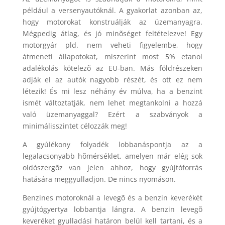
például a versenyautóknál. A gyakorlat azonban az,
hogy motorokat konstruálják az üzemanyagra.
Mégpedig átlag, és jó minõséget feltételezve! Egy
motorgyár pld. nem veheti figyelembe, hogy
átmeneti állapotokat, miszerint most 5% etanol
adalékolás kötelezõ az EU-ban.
Más földrészeken
adják el az autók nagyobb részét, és ott ez nem
létezik! És mi lesz néhány év múlva, ha a benzint
ismét változtatják, nem lehet megtankolni a hozzá
való üzemanyaggal? Ezért a szabványok a
minimálisszintet célozzák meg!
A gyúlékony folyadék lobbanáspontja az a
legalacsonyabb hõmérséklet, amelyen már elég sok
oldószergõz van jelen ahhoz, hogy gyújtóforrás
hatására meggyulladjon. De nincs nyomáson.
Benzines motoroknál a levegõ és a benzin keverékét
gyújtógyertya lobbantja lángra. A benzin levegõ
keveréket gyulladási határon belül kell tartani, és a