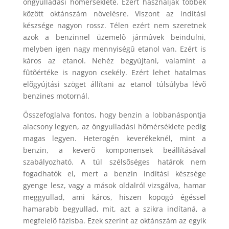
öngyulladási hõmérséklete. Ezért használják többek
között oktánszám növelésre. Viszont az indítási
készsége nagyon rossz. Télen ezért nem szeretnek
azok a benzinnel üzemelõ jármûvek beindulni,
melyben igen nagy mennyiségû etanol van. Ezért is
káros az etanol. Nehéz begyújtani, valamint a
fûtõértéke is nagyon csekély. Ezért lehet hatalmas
elõgyújtási szöget állítani az etanol túlsúlyba lévõ
benzines motornál.
Összefoglalva fontos, hogy benzin a lobbanáspontja
alacsony legyen, az öngyulladási hõmérséklete pedig
magas legyen. Heterogén keverékeknél, mint a
benzin, a keverõ komponensek beállításával
szabályozható. A túl szélsõséges határok nem
fogadhatók el, mert a benzin indítási készsége
gyenge lesz, vagy a mások oldalról vizsgálva, hamar
meggyullad, ami káros, hiszen kopogó égéssel
hamarabb begyullad, mit, azt a szikra indítaná, a
megfelelõ fázisba. Ezek szerint az oktánszám az egyik