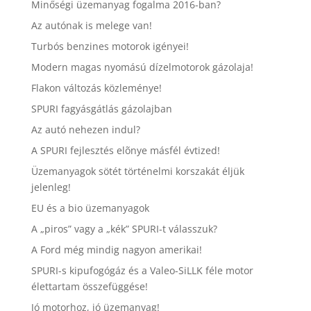
Minőségi üzemanyag fogalma 2016-ban?
Az autónak is melege van!
Turbós benzines motorok igényei!
Modern magas nyomású dízelmotorok gázolaja!
Flakon változás közleménye!
SPURI fagyásgátlás gázolajban
Az autó nehezen indul?
A SPURI fejlesztés elõnye másfél évtized!
Üzemanyagok sötét történelmi korszakát éljük
jelenleg!
EU és a bio üzemanyagok
A „piros” vagy a „kék” SPURI-t válasszuk?
A Ford még mindig nagyon amerikai!
SPURI-s kipufogógáz és a Valeo-SiLLK féle motor
élettartam összefüggése!
Jó motorhoz, jó üzemanyag!