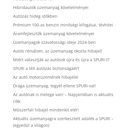
Hibridautók üzemanyag követelményei
Autózás hideg időkben
Prémium 100-as benzin minőségi kifogásai, tévhitei
Áramfejlesztők üzemanyag követelményei
Üzemanyagok szavatossági ideje 2024-ben
Autós rémálom, az üzemanyag okozta hibajel!
Miért választják az autósok újra és újra a SPURI-t?
SPURI a téli autózás biztonságáért
Az autó motorüzemének hibajelei
Drága üzemanyag, tegyél ellene SPURI-val!
Az autónak is melege van! – Napjainkban is aktuális
cikk
Műszerfali hibajel mindenkit elér!
Aktuális üzemanyagra szerkesztett adalék a SPURI –
(egyedül a világon)