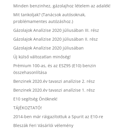
Minden benzinhez, gázolajhoz lételem az adalék!
Mit tankoljak? (Tanácsok autósoknak,
problémamentes autózáshoz.)
Gázolajok Analízise 2020 júliusában III. rész
Gázolajok Analízise 2020 júliusában II. rész
Gázolajok Analízise 2020 júliusában
Új külső változatlan minőség!
Prémium 100-as, és az ESZ95 (E10) benzin
összehasonlítása
Benzinek 2020.év tavaszi analízise 2. rész
Benzinek 2020.év tavaszi analízise 1. rész
E10 segítség Önöknek!
TÁJÉKOZTATÓ!
2014-ben már ráigazítottuk a Spurit az E10-re
Bleszák Feri Vásárlói vélemény