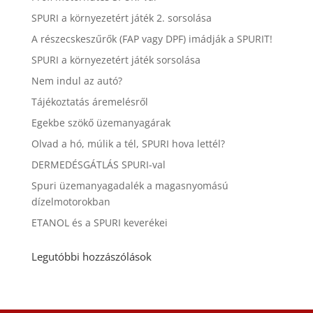
SPURI a környezetért játék 2. sorsolása
A részecskeszűrők (FAP vagy DPF) imádják a SPURIT!
SPURI a környezetért játék sorsolása
Nem indul az autó?
Tájékoztatás áremelésről
Egekbe szökő üzemanyagárak
Olvad a hó, múlik a tél, SPURI hova lettél?
DERMEDÉSGÁTLÁS SPURI-val
Spuri üzemanyagadalék a magasnyomású
dízelmotorokban
ETANOL és a SPURI keverékei
Legutóbbi hozzászólások