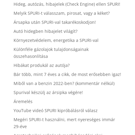
Hideg, autózás, hibajelek (Check Engine) ellen SPURI!
Melyik SPURI-t válasszam, pirosat, vagy a kéket?
Ársapka után SPURI-val takarékoskodjon!
Autó hidegben hibajelet világít?
Környezetvédelem, energetika a SPURI-val
Különféle gázolajok tulajdonságainak
összehasonlítása
Hibákat produkál az autója?
Bár több, mint 7 éves a cikk, de most erősebben igaz!
Miből van a benzin 2022-ben? (kommentár nélkül)
Spurival készülj az ársipka végére!
Áremelés
YouTube videó SPURI kipróbálásról válasz
Megéri SPURI-t használni, mert nyereséges immár
29-éve