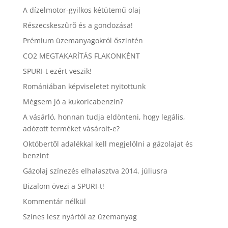
A dízelmotor-gyilkos kétütemű olaj
Részecskeszûrõ és a gondozása!
Prémium üzemanyagokról őszintén
CO2 MEGTAKARÍTÁS FLAKONKÉNT
SPURI-t ezért veszik!
Romániában képviseletet nyitottunk
Mégsem jó a kukoricabenzin?
A vásárló, honnan tudja eldönteni, hogy legális,
adózott terméket vásárolt-e?
Októbertõl adalékkal kell megjelölni a gázolajat és
benzint
Gázolaj színezés elhalasztva 2014. júliusra
Bizalom övezi a SPURI-t!
Kommentár nélkül
Színes lesz nyártól az üzemanyag