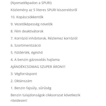
(Nyomatékpadon a SPURI)
Közlemény az 5 literes SPURI kiszerelésről
10. Kopáscsökkentők
9. Vezetőképesség növelők
8. Fém deaktivátorok
7. Korrózió inhibitorok, Rézlemez korrózió!
6. Szortimentizáció
5. Fűtőérték, égéshő
4. A benzin gázosodás hajlama
AJÁNDÉKCSOMAG SZUPER ÁRON!!!
3. Végforráspont
2. Oktánszám
1. Benzin fajsúly, sűrűség
Benzin tulajdonságok cikksorozat következik
rövidesen!