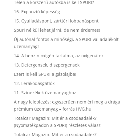
Télen a korszerű autókba is kell SPURI?
16. Expanzió képesség
15. Gyulladáspont, zárttéri lobbanáspont
Spuri nélkül lehet járni, de nem érdemes!
Új autónál fontos a minőségi, a SPURI-val adalékolt
üzemanyag!
14. A benzin oxigén tartalma, az oxigenátok
13. Detergensek, diszpergensek
Ezért is kell SPURI a gázolajba!
12. Lerakódásgátlók
11. Színezékek üzemanyaghoz
A nagy leleplezés: egyszerűen nem éri meg a drága
prémium üzemanyag – forrás HVG.hu
Totalcar Magazin: Mit ér a csodaadalék?
(Nyomatékpadon a SPURI) részletes válasz
Totalcar Magazin: Mit ér a csodaadalék?