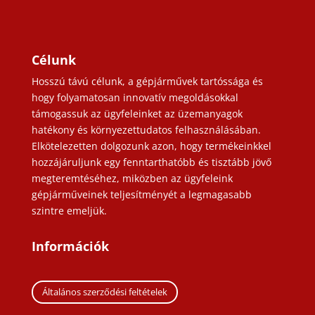
Célunk
Hosszú távú célunk, a gépjárművek tartóssága és
hogy folyamatosan innovatív megoldásokkal
támogassuk az ügyfeleinket az üzemanyagok
hatékony és környezettudatos felhasználásában.
Elkötelezetten dolgozunk azon, hogy termékeinkkel
hozzájáruljunk egy fenntarthatóbb és tisztább jövő
megteremtéséhez, miközben az ügyfeleink
gépjárműveinek teljesítményét a legmagasabb
szintre emeljük.
Információk
Általános szerződési feltételek