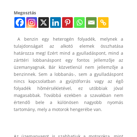
Megosztás
A benzin egy heterogén folyadék, melynek a
tulajdonságait az alkotó elemek összhatása
határozza meg! Ezért mind a gyulladáspont, mind a
zárttéri lobbanáspont egy fontos jellemzõje az
üzemanyagnak. Bár közvetlenül nem jellemzõje a
benzinnek. Sem a lobbanás-, sem a gyulladáspont
nincs kapcsolatban a gyújtóforrás vagy az égõ
folyadék hõmérsékletével, ez utóbbiak jóval
magasabbak. Továbbá ezekben a szavakban nem
értendõ bele a különösen nagyobb nyomás
tartomány, mely a motorok hengerébe van.
Az üzemanyagot is szabhatjuk a motorokra, mint