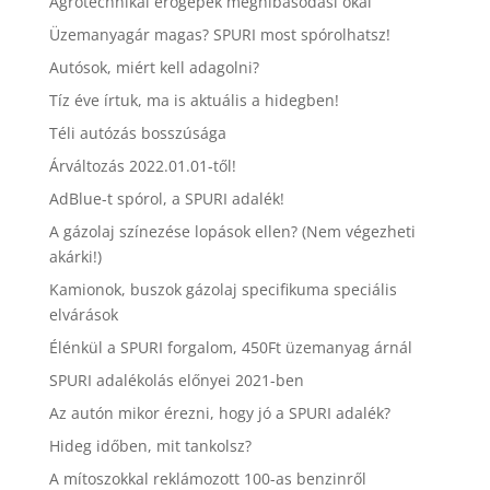
Agrotechnikai erőgépek meghibásodási okai
Üzemanyagár magas? SPURI most spórolhatsz!
Autósok, miért kell adagolni?
Tíz éve írtuk, ma is aktuális a hidegben!
Téli autózás bosszúsága
Árváltozás 2022.01.01-től!
AdBlue-t spórol, a SPURI adalék!
A gázolaj színezése lopások ellen? (Nem végezheti
akárki!)
Kamionok, buszok gázolaj specifikuma speciális
elvárások
Élénkül a SPURI forgalom, 450Ft üzemanyag árnál
SPURI adalékolás előnyei 2021-ben
Az autón mikor érezni, hogy jó a SPURI adalék?
Hideg időben, mit tankolsz?
A mítoszokkal reklámozott 100-as benzinről