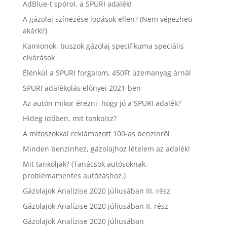
AdBlue-t spórol, a SPURI adalék!
A gázolaj színezése lopások ellen? (Nem végezheti
akárki!)
Kamionok, buszok gázolaj specifikuma speciális
elvárások
Élénkül a SPURI forgalom, 450Ft üzemanyag árnál
SPURI adalékolás előnyei 2021-ben
Az autón mikor érezni, hogy jó a SPURI adalék?
Hideg időben, mit tankolsz?
A mítoszokkal reklámozott 100-as benzinről
Minden benzinhez, gázolajhoz lételem az adalék!
Mit tankoljak? (Tanácsok autósoknak,
problémamentes autózáshoz.)
Gázolajok Analízise 2020 júliusában III. rész
Gázolajok Analízise 2020 júliusában II. rész
Gázolajok Analízise 2020 júliusában