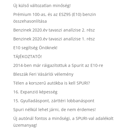
Új külső változatlan minőség!
Prémium 100-as, és az ESZ95 (E10) benzin
összehasonlítása
Benzinek 2020.év tavaszi analízise 2. rész
Benzinek 2020.év tavaszi analízise 1. rész
E10 segítség Önöknek!
TÁJÉKOZTATÓ!
2014-ben már ráigazítottuk a Spurit az E10-re
Bleszák Feri Vásárlói vélemény
Télen a korszerű autókba is kell SPURI?
16. Expanzió képesség
15. Gyulladáspont, zárttéri lobbanáspont
Spuri nélkül lehet járni, de nem érdemes!
Új autónál fontos a minőségi, a SPURI-val adalékolt
üzemanyag!