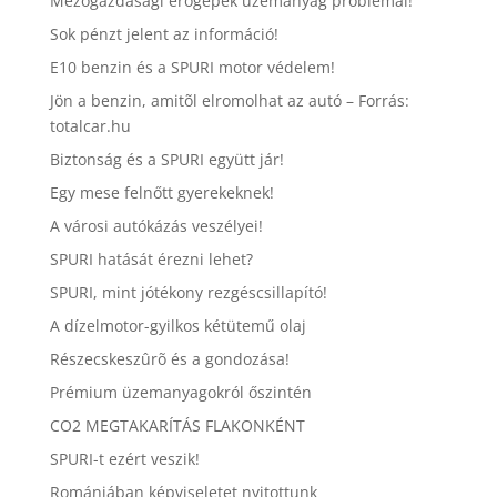
Mezőgazdasági erőgépek üzemanyag problémái!
Sok pénzt jelent az információ!
E10 benzin és a SPURI motor védelem!
Jön a benzin, amitõl elromolhat az autó – Forrás:
totalcar.hu
Biztonság és a SPURI együtt jár!
Egy mese felnőtt gyerekeknek!
A városi autókázás veszélyei!
SPURI hatását érezni lehet?
SPURI, mint jótékony rezgéscsillapító!
A dízelmotor-gyilkos kétütemű olaj
Részecskeszûrõ és a gondozása!
Prémium üzemanyagokról őszintén
CO2 MEGTAKARÍTÁS FLAKONKÉNT
SPURI-t ezért veszik!
Romániában képviseletet nyitottunk