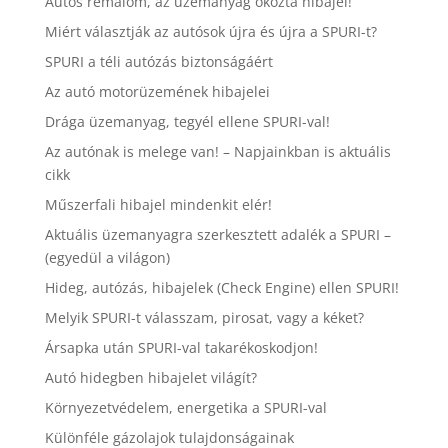
Autós rémálom, az üzemanyag okozta hibajel!
Miért választják az autósok újra és újra a SPURI-t?
SPURI a téli autózás biztonságáért
Az autó motorüzemének hibajelei
Drága üzemanyag, tegyél ellene SPURI-val!
Az autónak is melege van! – Napjainkban is aktuális
cikk
Műszerfali hibajel mindenkit elér!
Aktuális üzemanyagra szerkesztett adalék a SPURI –
(egyedül a világon)
Hideg, autózás, hibajelek (Check Engine) ellen SPURI!
Melyik SPURI-t válasszam, pirosat, vagy a kéket?
Ársapka után SPURI-val takarékoskodjon!
Autó hidegben hibajelet világít?
Környezetvédelem, energetika a SPURI-val
Különféle gázolajok tulajdonságainak