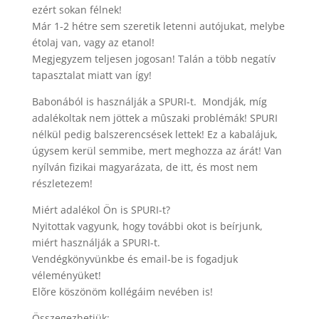
ezért sokan félnek!
Már 1-2 hétre sem szeretik letenni autójukat, melybe
étolaj van, vagy az etanol!
Megjegyzem teljesen jogosan! Talán a több negatív
tapasztalat miatt van így!
Babonából is használják a SPURI-t. Mondják, míg
adalékoltak nem jöttek a mûszaki problémák! SPURI
nélkül pedig balszerencsések lettek! Ez a kabalájuk,
úgysem kerül semmibe, mert meghozza az árát! Van
nyílván fizikai magyarázata, de itt, és most nem
részletezem!
Miért adalékol Ön is SPURI-t?
Nyitottak vagyunk, hogy további okot is beírjunk,
miért használják a SPURI-t.
Vendégkönyvünkbe és email-be is fogadjuk
véleményüket!
Elõre köszönöm kollégáim nevében is!
Összegezhetjük: