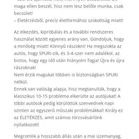
maga ellen beszél, hisz nem lesz belõle munka, csak
becsület!
– Életérzésbõl, precíz életformához szokottság miatt!
Az elkezdés, kipróbálás és a további rendszeres
használat között egyenes arány van. Gondoljuk, hogy
a minõség miatt! Könnyû rászokni! Ha megszokta az
autós, hogy SPURI-zik, és 3-4-szer nem adalékol, az
biztos, hogy egy idõ után hiányolni fogja! Újra és újra
rászoknak!
Nem érzik magukat többen is biztonságban SPURI
nélkül.
Ennek van valóság alapja, hisz megtanulták, hogy a
klasszikus 10-15 probléma elkerülte az autójukat! A
többi autósok pedig körülöttük szenvednek napi
szinten az egyszerû mûszaki problémákkal! Király ez
az ÉLETÉRZÉS, amit számos törzsvásárlónk
nyilatkozott!
Megromlik a hosszabb állás után a mai üzemanyag,