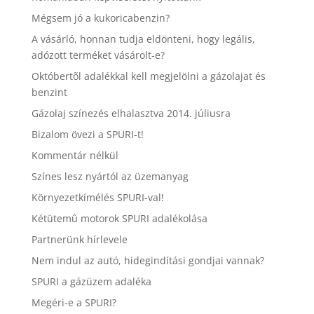
Mégsem jó a kukoricabenzin?
A vásárló, honnan tudja eldönteni, hogy legális,
adózott terméket vásárolt-e?
Októbertõl adalékkal kell megjelölni a gázolajat és
benzint
Gázolaj színezés elhalasztva 2014. júliusra
Bizalom övezi a SPURI-t!
Kommentár nélkül
Színes lesz nyártól az üzemanyag
Környezetkímélés SPURI-val!
Kétütemû motorok SPURI adalékolása
Partnerünk hírlevele
Nem indul az autó, hidegindítási gondjai vannak?
SPURI a gázüzem adaléka
Megéri-e a SPURI?