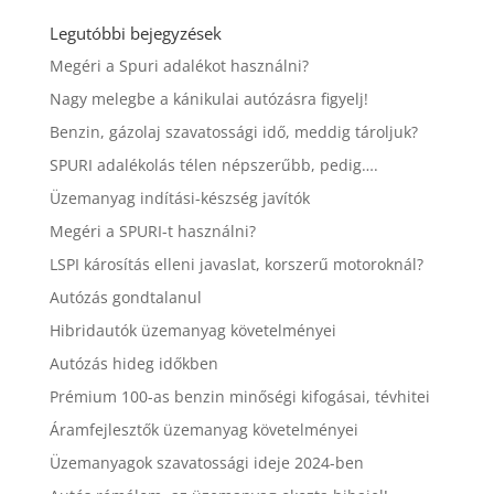
Legutóbbi bejegyzések
Megéri a Spuri adalékot használni?
Nagy melegbe a kánikulai autózásra figyelj!
Benzin, gázolaj szavatossági idő, meddig tároljuk?
SPURI adalékolás télen népszerűbb, pedig….
Üzemanyag indítási-készség javítók
Megéri a SPURI-t használni?
LSPI károsítás elleni javaslat, korszerű motoroknál?
Autózás gondtalanul
Hibridautók üzemanyag követelményei
Autózás hideg időkben
Prémium 100-as benzin minőségi kifogásai, tévhitei
Áramfejlesztők üzemanyag követelményei
Üzemanyagok szavatossági ideje 2024-ben