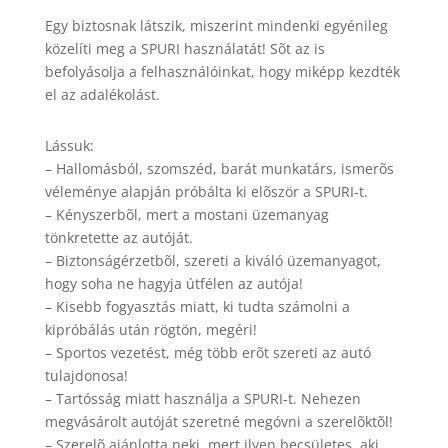
Egy biztosnak látszik, miszerint mindenki egyénileg
közelíti meg a SPURI használatát! Sõt az is
befolyásolja a felhasználóinkat, hogy miképp kezdték
el az adalékolást.
Lássuk:
– Hallomásból, szomszéd, barát munkatárs, ismerõs
véleménye alapján próbálta ki elõször a SPURI-t.
– Kényszerbõl, mert a mostani üzemanyag
tönkretette az autóját.
– Biztonságérzetbõl, szereti a kiváló üzemanyagot,
hogy soha ne hagyja útfélen az autója!
– Kisebb fogyasztás miatt, ki tudta számolni a
kipróbálás után rögtön, megéri!
– Sportos vezetést, még több erõt szereti az autó
tulajdonosa!
– Tartósság miatt használja a SPURI-t. Nehezen
megvásárolt autóját szeretné megóvni a szerelõktõl!
– Szerelõ ajánlotta neki, mert ilyen becsületes, aki