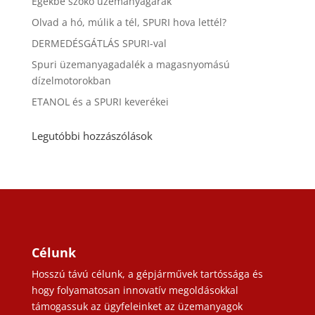
Egekbe szökő üzemanyagárak
Olvad a hó, múlik a tél, SPURI hova lettél?
DERMEDÉSGÁTLÁS SPURI-val
Spuri üzemanyagadalék a magasnyomású
dízelmotorokban
ETANOL és a SPURI keverékei
Legutóbbi hozzászólások
Célunk
Hosszú távú célunk, a gépjárművek tartóssága és
hogy folyamatosan innovatív megoldásokkal
támogassuk az ügyfeleinket az üzemanyagok