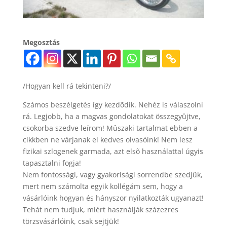
Megosztás
/Hogyan kell rá tekinteni?/
Számos beszélgetés így kezdõdik. Nehéz is válaszolni
rá. Legjobb, ha a magvas gondolatokat összegyûjtve,
csokorba szedve leírom! Mûszaki tartalmat ebben a
cikkben ne várjanak el kedves olvasóink! Nem lesz
fizikai szlogenek garmada, azt elsõ használattal úgyis
tapasztalni fogja!
Nem fontossági, vagy gyakorisági sorrendbe szedjük,
mert nem számolta egyik kollégám sem, hogy a
vásárlóink hogyan és hányszor nyilatkozták ugyanazt!
Tehát nem tudjuk, miért használják százezres
törzsvásárlóink, csak sejtjük!