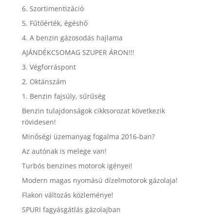
6. Szortimentizáció
5. Fűtőérték, égéshő
4. A benzin gázosodás hajlama
AJÁNDÉKCSOMAG SZUPER ÁRON!!!
3. Végforráspont
2. Oktánszám
1. Benzin fajsúly, sűrűség
Benzin tulajdonságok cikksorozat következik
rövidesen!
Minőségi üzemanyag fogalma 2016-ban?
Az autónak is melege van!
Turbós benzines motorok igényei!
Modern magas nyomású dízelmotorok gázolaja!
Flakon változás közleménye!
SPURI fagyásgátlás gázolajban