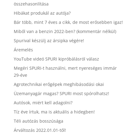
összehasonlítása
Hibákat produkál az autója?
Bár több, mint 7 éves a cikk, de most erősebben igaz!
Miből van a benzin 2022-ben? (kommentár nélkül)
Spurival készülj az ársipka végére!
Áremelés
YouTube videó SPURI kipróbálásról válasz
Megéri SPURI-t használni, mert nyereséges immár
29-éve
Agrotechnikai erőgépek meghibásodási okai
Üzemanyagár magas? SPURI most spórolhatsz!
Autósok, miért kell adagolni?
Tíz éve írtuk, ma is aktuális a hidegben!
Téli autózás bosszúsága
Árváltozás 2022.01.01-től!