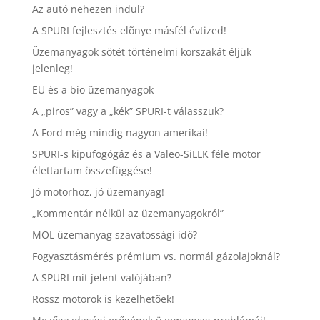
Az autó nehezen indul?
A SPURI fejlesztés elõnye másfél évtized!
Üzemanyagok sötét történelmi korszakát éljük
jelenleg!
EU és a bio üzemanyagok
A „piros” vagy a „kék” SPURI-t válasszuk?
A Ford még mindig nagyon amerikai!
SPURI-s kipufogógáz és a Valeo-SiLLK féle motor
élettartam összefüggése!
Jó motorhoz, jó üzemanyag!
„Kommentár nélkül az üzemanyagokról”
MOL üzemanyag szavatossági idő?
Fogyasztásmérés prémium vs. normál gázolajoknál?
A SPURI mit jelent valójában?
Rossz motorok is kezelhetõek!