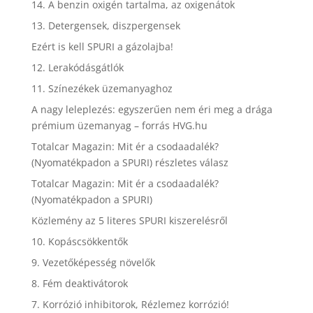
14. A benzin oxigén tartalma, az oxigenátok
13. Detergensek, diszpergensek
Ezért is kell SPURI a gázolajba!
12. Lerakódásgátlók
11. Színezékek üzemanyaghoz
A nagy leleplezés: egyszerűen nem éri meg a drága
prémium üzemanyag – forrás HVG.hu
Totalcar Magazin: Mit ér a csodaadalék?
(Nyomatékpadon a SPURI) részletes válasz
Totalcar Magazin: Mit ér a csodaadalék?
(Nyomatékpadon a SPURI)
Közlemény az 5 literes SPURI kiszerelésről
10. Kopáscsökkentők
9. Vezetőképesség növelők
8. Fém deaktivátorok
7. Korrózió inhibitorok, Rézlemez korrózió!