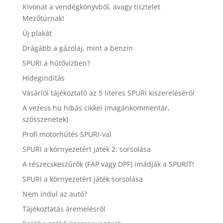
Kivonat a vendégkönyvből, avagy tisztelet
Mezőtúrnak!
Új plakát
Drágább a gázolaj, mint a benzin
SPURI a hűtővízben?
Hidegindítás
Vásárlói tájékoztató az 5 literes SPURI kiszereléséről
A vezess.hu hibás cikkei (magánkommentár,
szösszenetek)
Profi motorhûtés SPURI-val
SPURI a környezetért játék 2. sorsolása
A részecskeszűrők (FAP vagy DPF) imádják a SPURIT!
SPURI a környezetért játék sorsolása
Nem indul az autó?
Tájékoztatás áremelésről