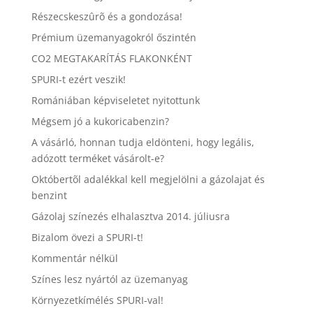
Részecskeszûrõ és a gondozása!
Prémium üzemanyagokról őszintén
CO2 MEGTAKARÍTÁS FLAKONKÉNT
SPURI-t ezért veszik!
Romániában képviseletet nyitottunk
Mégsem jó a kukoricabenzin?
A vásárló, honnan tudja eldönteni, hogy legális,
adózott terméket vásárolt-e?
Októbertõl adalékkal kell megjelölni a gázolajat és
benzint
Gázolaj színezés elhalasztva 2014. júliusra
Bizalom övezi a SPURI-t!
Kommentár nélkül
Színes lesz nyártól az üzemanyag
Környezetkímélés SPURI-val!