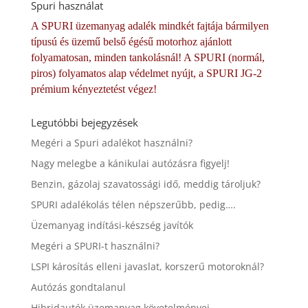
Spuri használat
A SPURI üzemanyag adalék mindkét fajtája bármilyen
típusú és üzemű belső égésű motorhoz ajánlott
folyamatosan, minden tankolásnál! A SPURI (normál,
piros) folyamatos alap védelmet nyújt, a SPURI JG-2
prémium kényeztetést végez!
Legutóbbi bejegyzések
Megéri a Spuri adalékot használni?
Nagy melegbe a kánikulai autózásra figyelj!
Benzin, gázolaj szavatossági idő, meddig tároljuk?
SPURI adalékolás télen népszerűbb, pedig….
Üzemanyag indítási-készség javítók
Megéri a SPURI-t használni?
LSPI károsítás elleni javaslat, korszerű motoroknál?
Autózás gondtalanul
Hibridautók üzemanyag követelményei