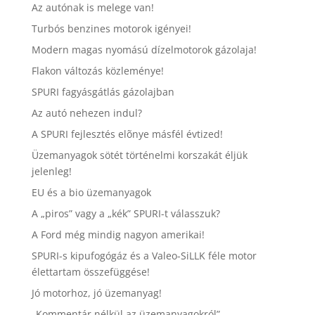
Az autónak is melege van!
Turbós benzines motorok igényei!
Modern magas nyomású dízelmotorok gázolaja!
Flakon változás közleménye!
SPURI fagyásgátlás gázolajban
Az autó nehezen indul?
A SPURI fejlesztés elõnye másfél évtized!
Üzemanyagok sötét történelmi korszakát éljük
jelenleg!
EU és a bio üzemanyagok
A „piros” vagy a „kék” SPURI-t válasszuk?
A Ford még mindig nagyon amerikai!
SPURI-s kipufogógáz és a Valeo-SiLLK féle motor
élettartam összefüggése!
Jó motorhoz, jó üzemanyag!
„Kommentár nélkül az üzemanyagokról”