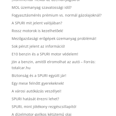
MOL üzemanyag szavatossági idő?
Fogyasztásmérés prémium vs. normál gázolajoknál?
A SPURI mit jelent valójában?
Rossz motorok is kezelhetõek!
Mezőgazdasági erőgépek üzemanyag problémái!
Sok pénzt jelent az információ!
E10 benzin és a SPURI motor védelem!
Jön a benzin, amitõl elromolhat az autó – Forrás:
totalcar.hu
Biztonság és a SPURI együtt jár!
Egy mese felnőtt gyerekeknek!
A városi autókázás veszélyei!
SPURI hatását érezni lehet?
SPURI, mint jótékony rezgéscsillapító!
A dízelmotor-gyilkos kétütemű olaj