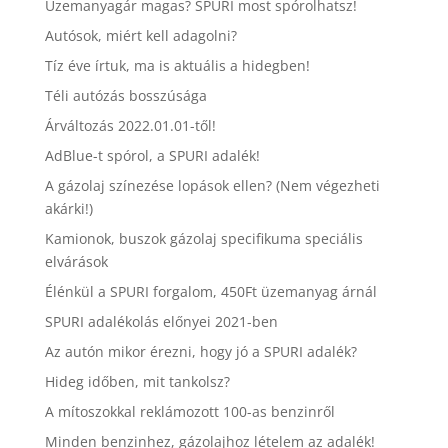
Üzemanyagár magas? SPURI most spórolhatsz!
Autósok, miért kell adagolni?
Tíz éve írtuk, ma is aktuális a hidegben!
Téli autózás bosszúsága
Árváltozás 2022.01.01-től!
AdBlue-t spórol, a SPURI adalék!
A gázolaj színezése lopások ellen? (Nem végezheti
akárki!)
Kamionok, buszok gázolaj specifikuma speciális
elvárások
Élénkül a SPURI forgalom, 450Ft üzemanyag árnál
SPURI adalékolás előnyei 2021-ben
Az autón mikor érezni, hogy jó a SPURI adalék?
Hideg időben, mit tankolsz?
A mítoszokkal reklámozott 100-as benzinről
Minden benzinhez, gázolajhoz lételem az adalék!