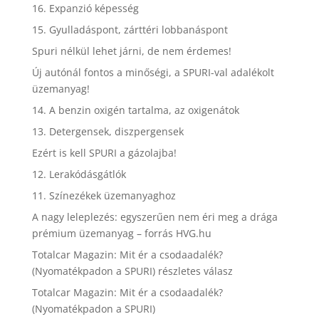
16. Expanzió képesség
15. Gyulladáspont, zárttéri lobbanáspont
Spuri nélkül lehet járni, de nem érdemes!
Új autónál fontos a minőségi, a SPURI-val adalékolt
üzemanyag!
14. A benzin oxigén tartalma, az oxigenátok
13. Detergensek, diszpergensek
Ezért is kell SPURI a gázolajba!
12. Lerakódásgátlók
11. Színezékek üzemanyaghoz
A nagy leleplezés: egyszerűen nem éri meg a drága
prémium üzemanyag – forrás HVG.hu
Totalcar Magazin: Mit ér a csodaadalék?
(Nyomatékpadon a SPURI) részletes válasz
Totalcar Magazin: Mit ér a csodaadalék?
(Nyomatékpadon a SPURI)