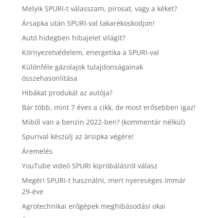
Melyik SPURI-t válasszam, pirosat, vagy a kéket?
Ársapka után SPURI-val takarékoskodjon!
Autó hidegben hibajelet világít?
Környezetvédelem, energetika a SPURI-val
Különféle gázolajok tulajdonságainak
összehasonlítása
Hibákat produkál az autója?
Bár több, mint 7 éves a cikk, de most erősebben igaz!
Miből van a benzin 2022-ben? (kommentár nélkül)
Spurival készülj az ársipka végére!
Áremelés
YouTube videó SPURI kipróbálásról válasz
Megéri SPURI-t használni, mert nyereséges immár
29-éve
Agrotechnikai erőgépek meghibásodási okai