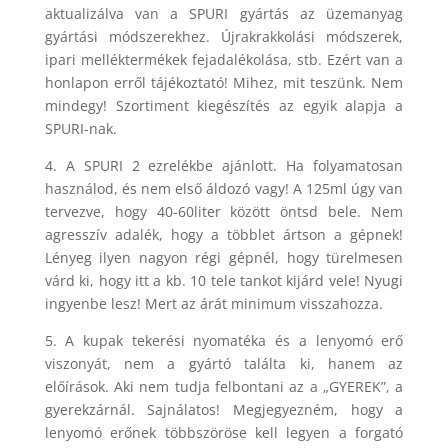
aktualizálva van a SPURI gyártás az üzemanyag
gyártási módszerekhez. Újrakrakkolási módszerek,
ipari melléktermékek fejadalékolása, stb. Ezért van a
honlapon erről tájékoztató! Mihez, mit teszünk. Nem
mindegy! Szortiment kiegészítés az egyik alapja a
SPURI-nak.
4. A SPURI 2 ezrelékbe ajánlott. Ha folyamatosan
használod, és nem első áldozó vagy! A 125ml úgy van
tervezve, hogy 40-60liter között öntsd bele. Nem
agresszív adalék, hogy a többlet ártson a gépnek!
Lényeg ilyen nagyon régi gépnél, hogy türelmesen
várd ki, hogy itt a kb. 10 tele tankot kijárd vele! Nyugi
ingyenbe lesz! Mert az árát minimum visszahozza.
5. A kupak tekerési nyomatéka és a lenyomó erő
viszonyát, nem a gyártó találta ki, hanem az
előírások. Aki nem tudja felbontani az a „GYEREK”, a
gyerekzárnál. Sajnálatos! Megjegyezném, hogy a
lenyomó erőnek többszöröse kell legyen a forgató