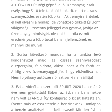
AUTÓSZERELŐ” Régi gépnél a jó üzemanyag, csak
esély, hogy 5-10 tele tanknál kitakarít, mert makacs
szennyeződés esetén több kell. Akit ennyire érdekel,
el kell olvasni a honlap ide vonatkozó cikkeit! És „lőn”
világosság! Preventív jelleggel van gyártva, javítja az
üzemanyag minőségét, olvasni kell, róla ez mit
eredményez a több tucat benzin jellemzőnél, és
mennyi idő múlva!
2. Sorba következő mondat, ha a tankba lévő
kondenzvizet majd az összes szennyeződést
diszpergálta, feloldotta, akkor jöhet a fix fordulat.
Addig vizes üzemanyaggal jár, hogy eltávolítsa azt.
Nem folyékony autószerelő, ezt senki nem állítja!
3. Ezt a videóban szereplő SPURIT 2020-ban már 2
éve nem gyártottuk! Ebben az évben a benzinekbe
nem volt ETANOL! Így konfiguráció kicsit hatástalan.
Évente más az összetétele a benzineknek. Honlapon
a benzin analíziseket el kell olvasni! Minden évben