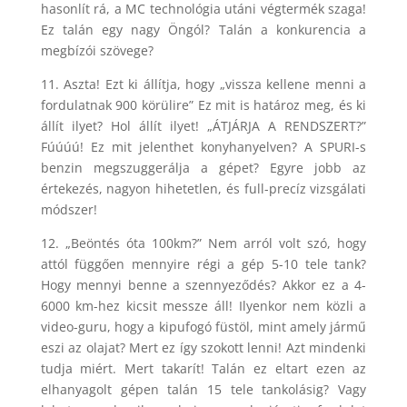
hasonlít rá, a MC technológia utáni végtermék szaga!
Ez talán egy nagy Öngól? Talán a konkurencia a
megbízói szövege?
11. Aszta! Ezt ki állítja, hogy „vissza kellene menni a
fordulatnak 900 körülire” Ez mit is határoz meg, és ki
állít ilyet? Hol állít ilyet! „ÁTJÁRJA A RENDSZERT?”
Fúúúú! Ez mit jelenthet konyhanyelven? A SPURI-s
benzin megszuggerálja a gépet? Egyre jobb az
értekezés, nagyon hihetetlen, és full-precíz vizsgálati
módszer!
12. „Beöntés óta 100km?” Nem arról volt szó, hogy
attól függően mennyire régi a gép 5-10 tele tank?
Hogy mennyi benne a szennyeződés? Akkor ez a 4-
6000 km-hez kicsit messze áll! Ilyenkor nem közli a
video-guru, hogy a kipufogó füstöl, mint amely jármű
eszi az olajat? Mert ez így szokott lenni! Azt mindenki
tudja miért. Mert takarít! Talán ez eltart ezen az
elhanyagolt gépen talán 15 tele tankolásig? Vagy