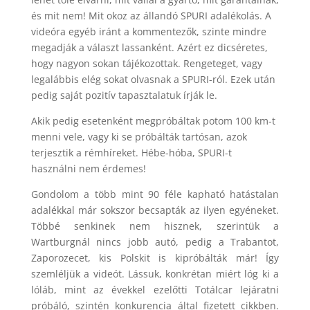
és mit nem! Mit okoz az állandó SPURI adalékolás. A
videóra egyéb iránt a kommentezők, szinte mindre
megadják a választ lassanként. Azért ez dicséretes,
hogy nagyon sokan tájékozottak. Rengeteget, vagy
legalábbis elég sokat olvasnak a SPURI-ról. Ezek után
pedig saját pozitív tapasztalatuk írják le.
Akik pedig esetenként megpróbáltak potom 100 km-t
menni vele, vagy ki se próbálták tartósan, azok
terjesztik a rémhíreket. Hébe-hóba, SPURI-t
használni nem érdemes!
Gondolom a több mint 90 féle kapható hatástalan
adalékkal már sokszor becsapták az ilyen egyéneket.
Többé senkinek nem hisznek, szerintük a
Wartburgnál nincs jobb autó, pedig a Trabantot,
Zaporozecet, kis Polskit is kipróbálták már! Így
szemléljük a videót. Lássuk, konkrétan miért lóg ki a
lóláb, mint az évekkel ezelőtti Totálcar lejáratni
próbáló, szintén konkurencia által fizetett cikkben.