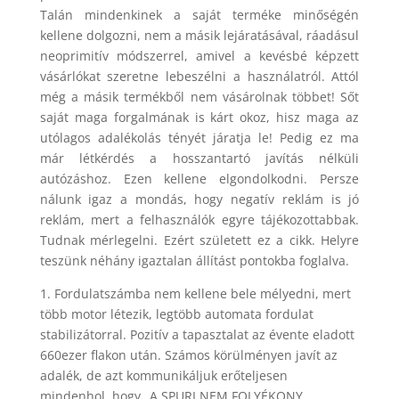
Talán mindenkinek a saját terméke minőségén
kellene dolgozni, nem a másik lejáratásával, ráadásul
neoprimitív módszerrel, amivel a kevésbé képzett
vásárlókat szeretne lebeszélni a használatról. Attól
még a másik termékből nem vásárolnak többet! Sőt
saját maga forgalmának is kárt okoz, hisz maga az
utólagos adalékolás tényét járatja le! Pedig ez ma
már létkérdés a hosszantartó javítás nélküli
autózáshoz. Ezen kellene elgondolkodni. Persze
nálunk igaz a mondás, hogy negatív reklám is jó
reklám, mert a felhasználók egyre tájékozottabbak.
Tudnak mérlegelni. Ezért született ez a cikk. Helyre
teszünk néhány igaztalan állítást pontokba foglalva.
1. Fordulatszámba nem kellene bele mélyedni, mert
több motor létezik, legtöbb automata fordulat
stabilizátorral. Pozitív a tapasztalat az évente eladott
660ezer flakon után. Számos körülményen javít az
adalék, de azt kommunikáljuk erőteljesen
mindenhol, hogy „A SPURI NEM FOLYÉKONY