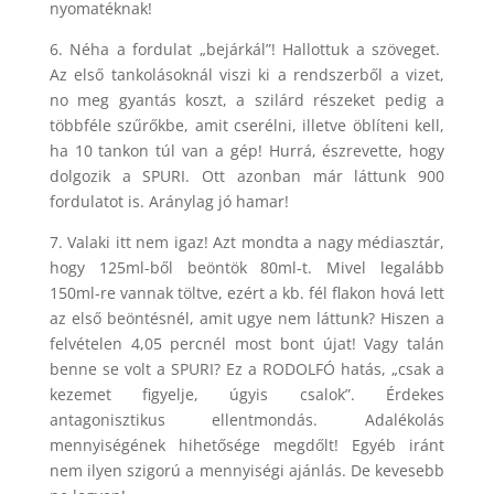
nyomatéknak!
6. Néha a fordulat „bejárkál”! Hallottuk a szöveget.
Az első tankolásoknál viszi ki a rendszerből a vizet,
no meg gyantás koszt, a szilárd részeket pedig a
többféle szűrőkbe, amit cserélni, illetve öblíteni kell,
ha 10 tankon túl van a gép! Hurrá, észrevette, hogy
dolgozik a SPURI. Ott azonban már láttunk 900
fordulatot is. Aránylag jó hamar!
7. Valaki itt nem igaz! Azt mondta a nagy médiasztár,
hogy 125ml-ből beöntök 80ml-t. Mivel legalább
150ml-re vannak töltve, ezért a kb. fél flakon hová lett
az első beöntésnél, amit ugye nem láttunk? Hiszen a
felvételen 4,05 percnél most bont újat! Vagy talán
benne se volt a SPURI? Ez a RODOLFÓ hatás, „csak a
kezemet figyelje, úgyis csalok”. Érdekes
antagonisztikus ellentmondás. Adalékolás
mennyiségének hihetősége megdőlt! Egyéb iránt
nem ilyen szigorú a mennyiségi ajánlás. De kevesebb