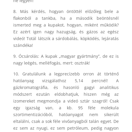
ne legyen!
8. Más kérdés, hogyan öntöttél előzőleg bele a
flakonból a tankba, ha a második beöntésnél
ismerted meg a kupakot, hogyan, miként működik?
Ez azért igen nagy hazugság, és gázos az egész
videó! Totál látszik a sárdobálás, köpködés, lejáratás
szándéka!
9. Ócsárolás: A kupak „magyar gyártmány”, de ez is
nagy leégés, melléfogás, mert: osztrák!
10. Gratulálunk a legprecízebb orron át történő
hatóanyag vizsgálathoz 5,14 percnél! A
gázkromatográfia, és hasonló gagyi analitikus
módszert ezután eldobhatjuk, hiszen még az
izomereket megmondja a videó sztár szagról! Csak
egy igazság van, a kb. 95 féle molekula
szortimentizációból, hatóanyagot nem sikerült
eltalálni, csak a sok féle vivőanyagból talán egyet. De
ez sem az nyugi, ez sem petróleum, pedig nagyon