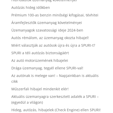
Autózás hideg időkben
Prémium 100-as benzin minőségi kifogásai, tévhitei
Áramfejlesztők üzemanyag követelményei
Üzemanyagok szavatossági ideje 2024-ben
Autós rémálom, az üzemanyag okozta hibajel!
Miért választják az autósok újra és újra a SPURI-t?
SPURI a téli autózás biztonságáért
Az autó motorüzemének hibajelei
Drága üzemanyag, tegyél ellene SPURI-val!
Az autónak is melege van! – Napjainkban is aktuális
cikk
Műszerfali hibajel mindenkit elér!
Aktuális üzemanyagra szerkesztett adalék a SPURI –
(egyedül a világon)
Hideg, autózás, hibajelek (Check Engine) ellen SPURI!