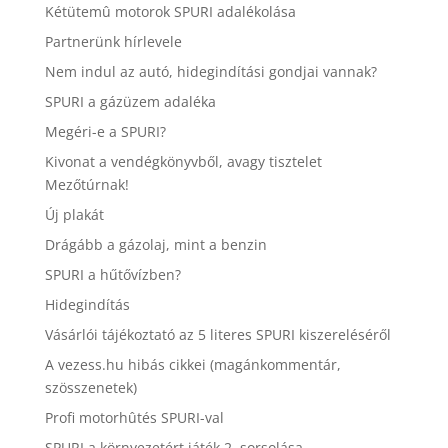
Kétütemû motorok SPURI adalékolása
Partnerünk hírlevele
Nem indul az autó, hidegindítási gondjai vannak?
SPURI a gázüzem adaléka
Megéri-e a SPURI?
Kivonat a vendégkönyvből, avagy tisztelet
Mezőtúrnak!
Új plakát
Drágább a gázolaj, mint a benzin
SPURI a hűtővízben?
Hidegindítás
Vásárlói tájékoztató az 5 literes SPURI kiszereléséről
A vezess.hu hibás cikkei (magánkommentár,
szösszenetek)
Profi motorhûtés SPURI-val
SPURI a környezetért játék 2. sorsolása