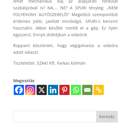
lehet mechanikus baj az alapjárati fordulat
szabályzóval is? NA,… NE? A SPURI tényleg: „NEM
FOLYÉKONY AUTÓSZERELŐ!” Megelőző szempontból
érdemes jobb, javított minőségű, SPURI-s benzint
használni. Akkor később romlik el a gép. Ez ilyen
egyszerű. Ennyit dióhéjban a videóról.
Roppant köszönöm, hogy végigolvasta a videóra
adott választ.
Tisztelettel, SZAKI Kft. Farkas Kálmán
Megosztás