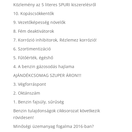
Közlemény az 5 literes SPURI kiszerelésről
10. Kopáscsökkentők
9. Vezetőképesség növelők
8. Fém deaktivátorok
7. Korrózió inhibitorok, Rézlemez korrózió!
6. Szortimentizáció
5. Fűtőérték, égéshő
4. A benzin gázosodás hajlama
AJÁNDÉKCSOMAG SZUPER ÁRON!!!
3. Végforráspont
2. Oktánszám
1. Benzin fajsúly, sűrűség
Benzin tulajdonságok cikksorozat következik
rövidesen!
Minőségi üzemanyag fogalma 2016-ban?