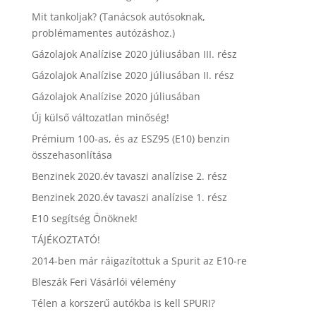
Mit tankoljak? (Tanácsok autósoknak,
problémamentes autózáshoz.)
Gázolajok Analízise 2020 júliusában III. rész
Gázolajok Analízise 2020 júliusában II. rész
Gázolajok Analízise 2020 júliusában
Új külső változatlan minőség!
Prémium 100-as, és az ESZ95 (E10) benzin
összehasonlítása
Benzinek 2020.év tavaszi analízise 2. rész
Benzinek 2020.év tavaszi analízise 1. rész
E10 segítség Önöknek!
TÁJÉKOZTATÓ!
2014-ben már ráigazítottuk a Spurit az E10-re
Bleszák Feri Vásárlói vélemény
Télen a korszerű autókba is kell SPURI?