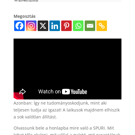
Megosztás
Azonban: Így ne tudományoskodjunk, mint aki
teljesen tudja az igazat! A laikusok majdnem elhiszik
a sok valótlan állítást.
Olvassunk bele a honlapba mire való a SPURI. Mit
lehet tőle elvárni, mit vállal a gyártó, mit garantálnak,