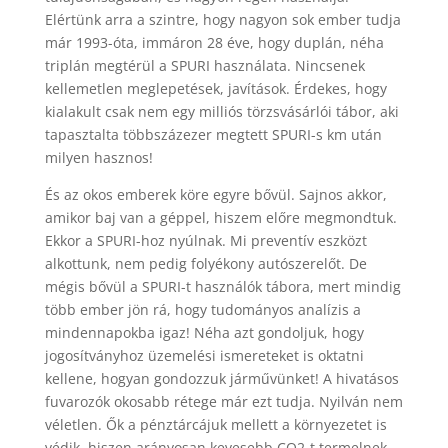
Elértünk arra a szintre, hogy nagyon sok ember tudja
már 1993-óta, immáron 28 éve, hogy duplán, néha
triplán megtérül a SPURI használata. Nincsenek
kellemetlen meglepetések, javítások. Érdekes, hogy
kialakult csak nem egy milliós törzsvásárlói tábor, aki
tapasztalta többszázezer megtett SPURI-s km után
milyen hasznos!
És az okos emberek köre egyre bővül. Sajnos akkor,
amikor baj van a géppel, hiszem előre megmondtuk.
Ekkor a SPURI-hoz nyúlnak. Mi preventív eszközt
alkottunk, nem pedig folyékony autószerelőt. De
mégis bővül a SPURI-t használók tábora, mert mindig
több ember jön rá, hogy tudományos analízis a
mindennapokba igaz! Néha azt gondoljuk, hogy
jogosítványhoz üzemelési ismereteket is oktatni
kellene, hogyan gondozzuk járművünket! A hivatásos
fuvarozók okosabb rétege már ezt tudja. Nyilván nem
véletlen. Ők a pénztárcájuk mellett a környezetet is
védik, hiszen arányosan kevesebb CO2-t termelnek.