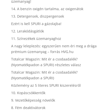
üzemanyag!
14. A benzin oxigén tartalma, az oxigenátok
13. Detergensek, diszpergensek
Ezért is kell SPURI a gázolajba!
12. Lerakódásgátlók
11. Színezékek üzemanyaghoz
A nagy leleplezés: egyszerűen nem éri meg a drága
prémium üzemanyag – forrás HVG.hu
Totalcar Magazin: Mit ér a csodaadalék?
(Nyomatékpadon a SPURI) részletes válasz
Totalcar Magazin: Mit ér a csodaadalék?
(Nyomatékpadon a SPURI)
Közlemény az 5 literes SPURI kiszerelésről
10. Kopáscsökkentők
9. Vezetőképesség növelők
8. Fém deaktivátorok