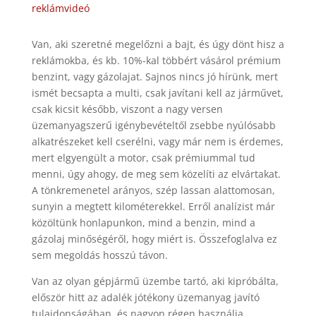
reklámvideó
Van, aki szeretné megelőzni a bajt, és úgy dönt hisz a
reklámokba, és kb. 10%-kal többért vásárol prémium
benzint, vagy gázolajat. Sajnos nincs jó hírünk, mert
ismét becsapta a multi, csak javítani kell az járművet,
csak kicsit később, viszont a nagy versen
üzemanyagszerű igénybevételtől zsebbe nyúlósabb
alkatrészeket kell cserélni, vagy már nem is érdemes,
mert elgyengült a motor, csak prémiummal tud
menni, úgy ahogy, de meg sem közelíti az elvártakat.
A tönkremenetel arányos, szép lassan alattomosan,
sunyin a megtett kilométerekkel. Erről analízist már
közöltünk honlapunkon, mind a benzin, mind a
gázolaj minőségéről, hogy miért is. Összefoglalva ez
sem megoldás hosszú távon.
Van az olyan gépjármű üzembe tartó, aki kipróbálta,
először hitt az adalék jótékony üzemanyag javító
tulajdonságában, és nagyon régen használja.