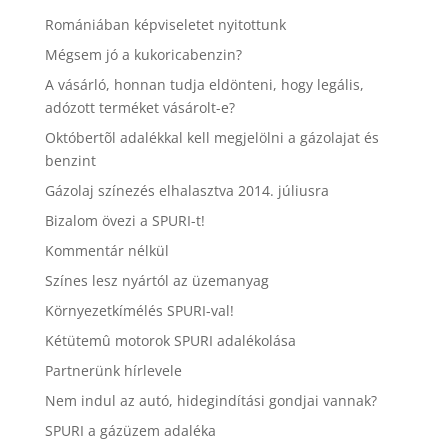
Romániában képviseletet nyitottunk
Mégsem jó a kukoricabenzin?
A vásárló, honnan tudja eldönteni, hogy legális,
adózott terméket vásárolt-e?
Októbertõl adalékkal kell megjelölni a gázolajat és
benzint
Gázolaj színezés elhalasztva 2014. júliusra
Bizalom övezi a SPURI-t!
Kommentár nélkül
Színes lesz nyártól az üzemanyag
Környezetkímélés SPURI-val!
Kétütemû motorok SPURI adalékolása
Partnerünk hírlevele
Nem indul az autó, hidegindítási gondjai vannak?
SPURI a gázüzem adaléka