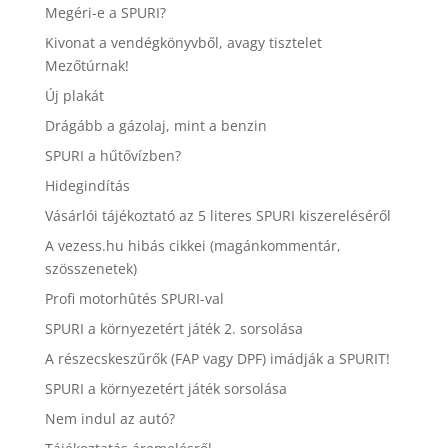
Megéri-e a SPURI?
Kivonat a vendégkönyvből, avagy tisztelet
Mezőtúrnak!
Új plakát
Drágább a gázolaj, mint a benzin
SPURI a hűtővízben?
Hidegindítás
Vásárlói tájékoztató az 5 literes SPURI kiszereléséről
A vezess.hu hibás cikkei (magánkommentár,
szösszenetek)
Profi motorhûtés SPURI-val
SPURI a környezetért játék 2. sorsolása
A részecskeszűrők (FAP vagy DPF) imádják a SPURIT!
SPURI a környezetért játék sorsolása
Nem indul az autó?