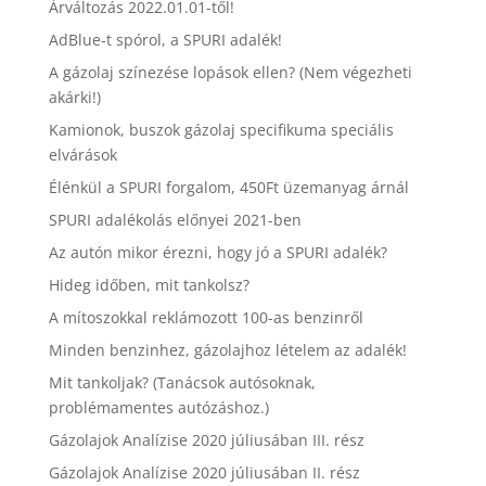
Árváltozás 2022.01.01-től!
AdBlue-t spórol, a SPURI adalék!
A gázolaj színezése lopások ellen? (Nem végezheti
akárki!)
Kamionok, buszok gázolaj specifikuma speciális
elvárások
Élénkül a SPURI forgalom, 450Ft üzemanyag árnál
SPURI adalékolás előnyei 2021-ben
Az autón mikor érezni, hogy jó a SPURI adalék?
Hideg időben, mit tankolsz?
A mítoszokkal reklámozott 100-as benzinről
Minden benzinhez, gázolajhoz lételem az adalék!
Mit tankoljak? (Tanácsok autósoknak,
problémamentes autózáshoz.)
Gázolajok Analízise 2020 júliusában III. rész
Gázolajok Analízise 2020 júliusában II. rész