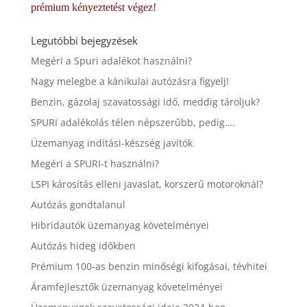
prémium kényeztetést végez!
Legutóbbi bejegyzések
Megéri a Spuri adalékot használni?
Nagy melegbe a kánikulai autózásra figyelj!
Benzin, gázolaj szavatossági idő, meddig tároljuk?
SPURI adalékolás télen népszerűbb, pedig….
Üzemanyag indítási-készség javítók
Megéri a SPURI-t használni?
LSPI károsítás elleni javaslat, korszerű motoroknál?
Autózás gondtalanul
Hibridautók üzemanyag követelményei
Autózás hideg időkben
Prémium 100-as benzin minőségi kifogásai, tévhitei
Áramfejlesztők üzemanyag követelményei