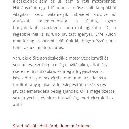
illeszkednek sem az új, sem a régi motorokhoz.
Hátrányként egy idő után a műszerfali lámpákból
világítani kezd valamelyik hibajelet közölve az
autóssal. Kellemetlenség az újabb, egyre
bonyolultabb szerkezetű autóknál igazabb. De a
régebbieknél is sűrűbb javítást igényel. Erre külön
monitoring csoportot jelöltünk ki, hogy nézzük, mit
tehet az üzemeltető autós.
Van, aki előre gondoskodik a motor védelemről és
sosem lesz szükség a drága javításokra, alkatrész
cserékre, tisztításokra, és még a fogyasztása is
kevesebb. Ez megspórolja minimum az adalékra
fordított anyagiakat. A felesleges több százezres
javítás elmaradása pedig ajándék. Ők a megelőzéssel
sokat nyertek, és nincs bosszúság, mert elromlott az
autó.
Spuri nélkül lehet járni, de nem érdemes –