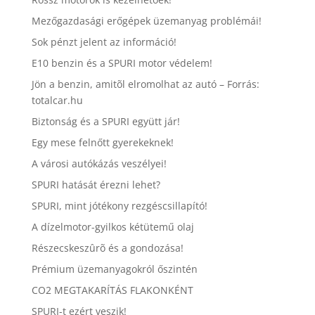
Mezőgazdasági erőgépek üzemanyag problémái!
Sok pénzt jelent az információ!
E10 benzin és a SPURI motor védelem!
Jön a benzin, amitõl elromolhat az autó – Forrás:
totalcar.hu
Biztonság és a SPURI együtt jár!
Egy mese felnőtt gyerekeknek!
A városi autókázás veszélyei!
SPURI hatását érezni lehet?
SPURI, mint jótékony rezgéscsillapító!
A dízelmotor-gyilkos kétütemű olaj
Részecskeszûrõ és a gondozása!
Prémium üzemanyagokról őszintén
CO2 MEGTAKARÍTÁS FLAKONKÉNT
SPURI-t ezért veszik!