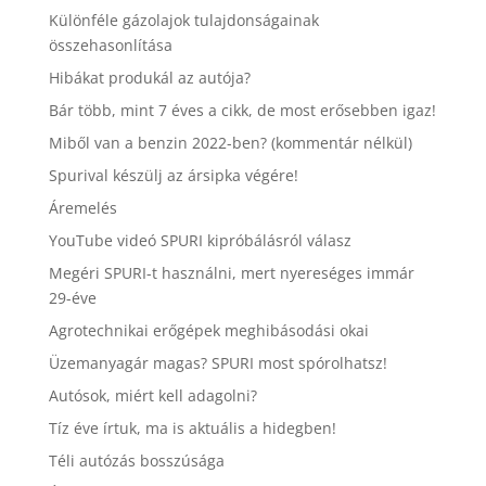
Különféle gázolajok tulajdonságainak
összehasonlítása
Hibákat produkál az autója?
Bár több, mint 7 éves a cikk, de most erősebben igaz!
Miből van a benzin 2022-ben? (kommentár nélkül)
Spurival készülj az ársipka végére!
Áremelés
YouTube videó SPURI kipróbálásról válasz
Megéri SPURI-t használni, mert nyereséges immár
29-éve
Agrotechnikai erőgépek meghibásodási okai
Üzemanyagár magas? SPURI most spórolhatsz!
Autósok, miért kell adagolni?
Tíz éve írtuk, ma is aktuális a hidegben!
Téli autózás bosszúsága