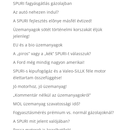
SPURI fagyásgátlás gázolajban
Az autó nehezen indul?
A SPURI fejlesztés elõnye másfél évtized!
Üzemanyagok sötét történelmi korszakát éljük
jelenleg!
EU és a bio üzemanyagok
A „piros” vagy a „kék” SPURI-t válasszuk?
A Ford még mindig nagyon amerikai!
SPURI-s kipufogógáz és a Valeo-SiLLK féle motor
élettartam összefüggése!
Jó motorhoz, jó üzemanyag!
„Kommentár nélkül az üzemanyagokról”
MOL üzemanyag szavatossági idő?
Fogyasztásmérés prémium vs. normál gázolajoknál?
A SPURI mit jelent valójában?
Rossz motorok is kezelhetõek!