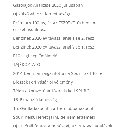
Gázolajok Analízise 2020 júliusában
Új külső változatlan minőség!
Prémium 100-as, és az ESZ95 (E10) benzin
összehasonlítása
Benzinek 2020.év tavaszi analízise 2. rész
Benzinek 2020.év tavaszi analízise 1. rész
E10 segítség Önöknek!
TÁJÉKOZTATÓ!
2014-ben már ráigazítottuk a Spurit az E10-re
Bleszák Feri Vásárlói vélemény
Télen a korszerű autókba is kell SPURI?
16. Expanzió képesség
15. Gyulladáspont, zárttéri lobbanáspont
Spuri nélkül lehet járni, de nem érdemes!
Új autónál fontos a minőségi, a SPURI-val adalékolt