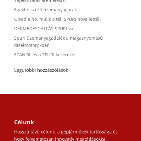
Tájékoztatás áremelésről
Egekbe szökő üzemanyagárak
Olvad a hó, múlik a tél, SPURI hova lettél?
DERMEDÉSGÁTLÁS SPURI-val
Spuri üzemanyagadalék a magasnyomású
dízelmotorokban
ETANOL és a SPURI keverékei
Legutóbbi hozzászólások
Célunk
Hosszú távú célunk, a gépjárművek tartóssága és
hogy folyamatosan innovatív megoldásokkal