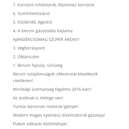
7. Korrózió inhibitorok, Rézlemez korrózió!
6. Szortimentizáció
5. Fűtőérték, égéshő
4. A benzin gázosodás hajlama
AJÁNDÉKCSOMAG SZUPER ÁRON!!!
3. Végforráspont
2. Oktánszám
1. Benzin fajsúly, sűrűség
Benzin tulajdonságok cikksorozat következik
rövidesen!
Minőségi üzemanyag fogalma 2016-ban?
Az autónak is melege van!
Turbós benzines motorok igényei!
Modern magas nyomású dízelmotorok gázolaja!
Flakon változás közleménye!