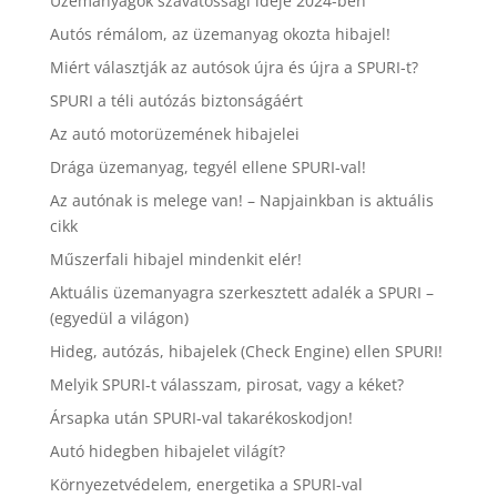
Üzemanyagok szavatossági ideje 2024-ben
Autós rémálom, az üzemanyag okozta hibajel!
Miért választják az autósok újra és újra a SPURI-t?
SPURI a téli autózás biztonságáért
Az autó motorüzemének hibajelei
Drága üzemanyag, tegyél ellene SPURI-val!
Az autónak is melege van! – Napjainkban is aktuális
cikk
Műszerfali hibajel mindenkit elér!
Aktuális üzemanyagra szerkesztett adalék a SPURI –
(egyedül a világon)
Hideg, autózás, hibajelek (Check Engine) ellen SPURI!
Melyik SPURI-t válasszam, pirosat, vagy a kéket?
Ársapka után SPURI-val takarékoskodjon!
Autó hidegben hibajelet világít?
Környezetvédelem, energetika a SPURI-val