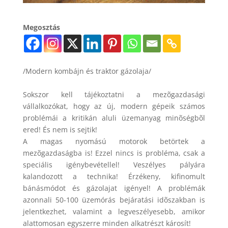
Megosztás
/Modern kombájn és traktor gázolaja/
Sokszor kell tájékoztatni a mezõgazdasági
vállalkozókat, hogy az új, modern gépeik számos
problémái a kritikán aluli üzemanyag minõségbõl
ered! És nem is sejtik!
A magas nyomású motorok betörtek a
mezõgazdaságba is! Ezzel nincs is probléma, csak a
speciális igénybevétellel! Veszélyes pályára
kalandozott a technika! Érzékeny, kifinomult
bánásmódot és gázolajat igényel! A problémák
azonnali 50-100 üzemórás bejáratási idõszakban is
jelentkezhet, valamint a legveszélyesebb, amikor
alattomosan egyszerre minden alkatrészt károsít!