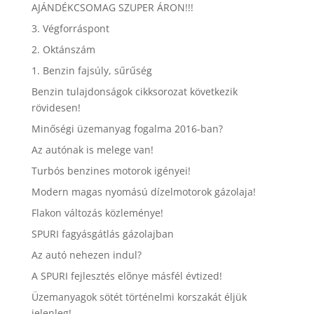
AJÁNDÉKCSOMAG SZUPER ÁRON!!!
3. Végforráspont
2. Oktánszám
1. Benzin fajsúly, sűrűség
Benzin tulajdonságok cikksorozat következik
rövidesen!
Minőségi üzemanyag fogalma 2016-ban?
Az autónak is melege van!
Turbós benzines motorok igényei!
Modern magas nyomású dízelmotorok gázolaja!
Flakon változás közleménye!
SPURI fagyásgátlás gázolajban
Az autó nehezen indul?
A SPURI fejlesztés elõnye másfél évtized!
Üzemanyagok sötét történelmi korszakát éljük
jelenleg!