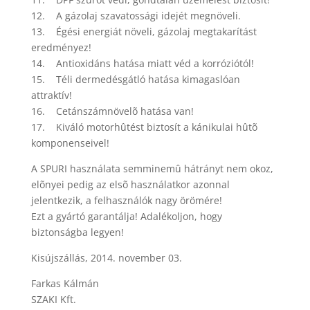
12. A gázolaj szavatossági idejét megnöveli.
13. Égési energiát növeli, gázolaj megtakarítást
eredményez!
14. Antioxidáns hatása miatt véd a korróziótól!
15. Téli dermedésgátló hatása kimagaslóan
attraktív!
16. Cetánszámnövelõ hatása van!
17. Kiváló motorhûtést biztosít a kánikulai hûtõ
komponenseivel!
A SPURI használata semminemû hátrányt nem okoz,
elõnyei pedig az elsõ használatkor azonnal
jelentkezik, a felhasználók nagy örömére!
Ezt a gyártó garantálja! Adalékoljon, hogy
biztonságba legyen!
Kisújszállás, 2014. november 03.
Farkas Kálmán
SZAKI Kft.