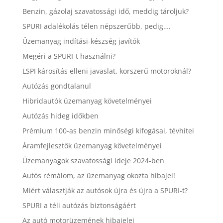
Benzin, gázolaj szavatossági idő, meddig tároljuk?
SPURI adalékolás télen népszerűbb, pedig….
Üzemanyag indítási-készség javítók
Megéri a SPURI-t használni?
LSPI károsítás elleni javaslat, korszerű motoroknál?
Autózás gondtalanul
Hibridautók üzemanyag követelményei
Autózás hideg időkben
Prémium 100-as benzin minőségi kifogásai, tévhitei
Áramfejlesztők üzemanyag követelményei
Üzemanyagok szavatossági ideje 2024-ben
Autós rémálom, az üzemanyag okozta hibajel!
Miért választják az autósok újra és újra a SPURI-t?
SPURI a téli autózás biztonságáért
Az autó motorüzemének hibajelei