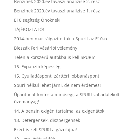
Benzinek 2020.év tavaszi analízise 2. rész
Benzinek 2020.év tavaszi analízise 1. rész
E10 segítség Önöknek!
TÁJÉKOZTATÓ!
2014-ben már ráigazítottuk a Spurit az E10-re
Bleszák Feri Vásárlói vélemény
Télen a korszerű autókba is kell SPURI?
16. Expanzió képesség
15. Gyulladáspont, zárttéri lobbanáspont
Spuri nélkül lehet járni, de nem érdemes!
Új autónál fontos a minőségi, a SPURI-val adalékolt
üzemanyag!
14. A benzin oxigén tartalma, az oxigenátok
13. Detergensek, diszpergensek
Ezért is kell SPURI a gázolajba!
12. Lerakódásgátlók