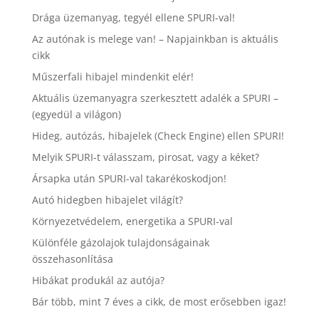
Drága üzemanyag, tegyél ellene SPURI-val!
Az autónak is melege van! – Napjainkban is aktuális
cikk
Műszerfali hibajel mindenkit elér!
Aktuális üzemanyagra szerkesztett adalék a SPURI –
(egyedül a világon)
Hideg, autózás, hibajelek (Check Engine) ellen SPURI!
Melyik SPURI-t válasszam, pirosat, vagy a kéket?
Ársapka után SPURI-val takarékoskodjon!
Autó hidegben hibajelet világít?
Környezetvédelem, energetika a SPURI-val
Különféle gázolajok tulajdonságainak
összehasonlítása
Hibákat produkál az autója?
Bár több, mint 7 éves a cikk, de most erősebben igaz!