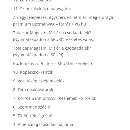
11. Színezékek üzemanyaghoz
A nagy leleplezés: egyszerűen nem éri meg a drága
prémium üzemanyag – forrás HVG.hu
Totalcar Magazin: Mit ér a csodaadalék?
(Nyomatékpadon a SPURI) részletes válasz
Totalcar Magazin: Mit ér a csodaadalék?
(Nyomatékpadon a SPURI)
Közlemény az 5 literes SPURI kiszerelésről
10. Kopáscsökkentők
9. Vezetőképesség növelők
8. Fém deaktivátorok
7. Korrózió inhibitorok, Rézlemez korrózió!
6. Szortimentizáció
5. Fűtőérték, égéshő
4. A benzin gázosodás hajlama