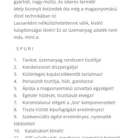
gyártott, nagy múltú, és sikeres termék!
Mely bizonyít évtizedek óta még a magasnyomású
dízel technikában is!
Lassanként nélkülözhetetlenné válik, kiváló
tulajdonságai lévén! Ez az üzemanyag adalék nem
más, mint a:
S P U R I
1. Tankot, üzemanyag rendszert tisztítja!
2. Kondenzvizet diszpergálja!
3. Különleges kopáscsökkentõt tartalmaz!
4. Porlasztót tisztítja, hûti, gondozza!
5. Ápolja a magasnyomású szivattyú egységeit!
6. Égéstér hûtését, tisztítását elvégzi!
7. Koromtalanul elégeti a „bio” komponenseket!
8. Tiszta hûtött kipufogógázt eredményez!
9. Szekvenciális égést eredményez, nyomaték
többlettel!
10. Katalizátort kíméli!
11. DPF szûrõt védi, gondtalan üzemelést biztosít!