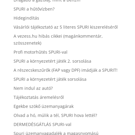
SPURI a hűtővízben?
Hidegindítás
Vásárlói tájékoztató az 5 literes SPURI kiszereléséről
A vezess.hu hibás cikkei (magánkommentár,
szösszenetek)
Profi motorhûtés SPURI-val
SPURI a környezetért játék 2. sorsolása
A részecskeszűrők (FAP vagy DPF) imádják a SPURIT!
SPURI a környezetért játék sorsolása
Nem indul az autó?
Tájékoztatás áremelésről
Egekbe szökő üzemanyagárak
Olvad a hó, múlik a tél, SPURI hova lettél?
DERMEDÉSGÁTLÁS SPURI-val
Spuri üzemanyagadalék a magasnyomású