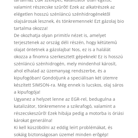
valamint részecske szûrõt! Ezek az alkatrészek az
elégetlen hosszú szénláncú szénhidrogénektõl
olajsárosak lesznek, és tönkremennek! Ezt gázolaj bio
tartalma okozza!
De okozhatja olyan primitív nézet is, amelyet
terjesztenek az ország déli részén, hogy kétütemû
olajat öntetnek a gázolajba! Nos, ez is a halálát
okozza a finomra szerkesztett gépeknek! Ez is hosszú
szénláncú szénhidrogén, mely mindenhol károsít,
ahol elhalad az üzemanyag rendszerbe, és a
kipufogóban! Gondoljunk a speciálisan két ütemre
készített SIMSON-ra. Még ennek is lucskos, olaj sáros
a kipufogója!
Ugyanez a helyzet lenne az EGR-rel, bedugulna a
katalizátor, tönkremenne a szikrafogó, valamint a
részecskeszûrõ! Ezek hibája pedig a motorba is óriási
károkat generálna!
Ki kell küszöbölni az eddig leírt problémákat, és
sokáig biztonságosan üzemel minden erõgép!