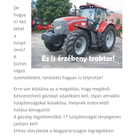
De
hogya
n? Mit
tehet
a
tulajd
onos?
A
bizton
ságos
üzemeltetést, tankolást hogyan is teljesítse?
Erre van kitalálva az a megoldás, hogy meglévõ,
beszerezhetõ gázolajt adalékolni kell, olyan attraktív
tulajdonságokat kialakítva, melynek motorvédõ
hatása kimagasló!
A gázolaj legjellemzõbb 17 tulajdonságát lényegesen
javítani kell!
Ehhez illeszkedik a Magyarországon legrégebben