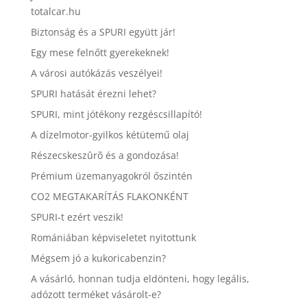
totalcar.hu
Biztonság és a SPURI együtt jár!
Egy mese felnőtt gyerekeknek!
A városi autókázás veszélyei!
SPURI hatását érezni lehet?
SPURI, mint jótékony rezgéscsillapító!
A dízelmotor-gyilkos kétütemű olaj
Részecskeszûrõ és a gondozása!
Prémium üzemanyagokról őszintén
CO2 MEGTAKARÍTÁS FLAKONKÉNT
SPURI-t ezért veszik!
Romániában képviseletet nyitottunk
Mégsem jó a kukoricabenzin?
A vásárló, honnan tudja eldönteni, hogy legális,
adózott terméket vásárolt-e?