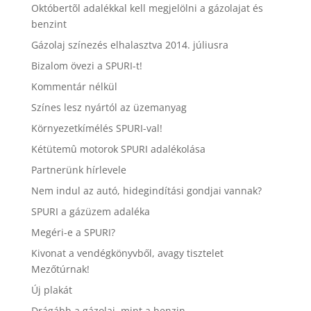
Októbertõl adalékkal kell megjelölni a gázolajat és
benzint
Gázolaj színezés elhalasztva 2014. júliusra
Bizalom övezi a SPURI-t!
Kommentár nélkül
Színes lesz nyártól az üzemanyag
Környezetkímélés SPURI-val!
Kétütemû motorok SPURI adalékolása
Partnerünk hírlevele
Nem indul az autó, hidegindítási gondjai vannak?
SPURI a gázüzem adaléka
Megéri-e a SPURI?
Kivonat a vendégkönyvből, avagy tisztelet
Mezőtúrnak!
Új plakát
Drágább a gázolaj, mint a benzin