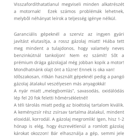
Visszafordíthatatlanul megviseli minden alkatrészét
a motornak! Ezek számos problémák lehetnek,
melybõl néhányat leírok a teljesség igénye nélkül.
Garanciális gépeknél a szerviz az ingyen gyári
javítást elutasítja, a rossz gázolaj miatt! Hiába tett
meg mindent a tulajdonos, hogy valamely neves
benzinkútnál tankoljon! Nem ez számít! Sõt a
prémium drága gázolajjal még jobban kopik a motor!
Mondhatnánk olajt önt a tûzre! Ennek is oka van!
Idõszakosan, ritkán használt gépeknél pedig a pangó
gázolaj átalakul veszélyesen más anyagokká!
A nyár miatt „melegbomlás”, savasodás, oxidálódás
lép fel 20 fok feletti hõmérsékletnél!
A téli tárolás miatt pedig az bioétolaj tartalom kiválik.
A keményzsír rész zsírsav tartalma átalakul, mindent
eloxidál, korrodál. A gázolaj megromlik! Igen, hisz 1-2
hónap is elég, hogy észrevétlenül a romlott gázolaj
károkat okozzon! Bár elhasználja a gép, semmi jele