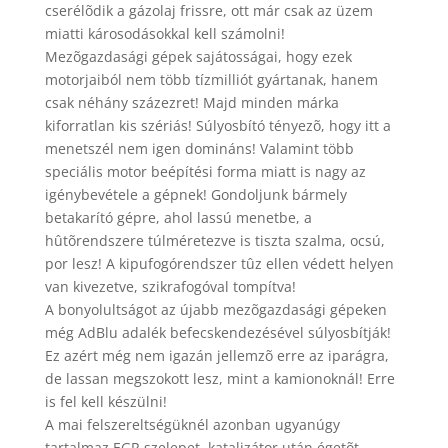
cserélõdik a gázolaj frissre, ott már csak az üzem
miatti károsodásokkal kell számolni!
Mezõgazdasági gépek sajátosságai, hogy ezek
motorjaiból nem több tízmilliót gyártanak, hanem
csak néhány százezret! Majd minden márka
kiforratlan kis szériás! Súlyosbító tényezõ, hogy itt a
menetszél nem igen domináns! Valamint több
speciális motor beépítési forma miatt is nagy az
igénybevétele a gépnek! Gondoljunk bármely
betakarító gépre, ahol lassú menetbe, a
hûtõrendszere túlméretezve is tiszta szalma, ocsú,
por lesz! A kipufogórendszer tûz ellen védett helyen
van kivezetve, szikrafogóval tompítva!
A bonyolultságot az újabb mezõgazdasági gépeken
még AdBlu adalék befecskendezésével súlyosbítják!
Ez azért még nem igazán jellemzõ erre az iparágra,
de lassan megszokott lesz, mint a kamionoknál! Erre
is fel kell készülni!
A mai felszereltségüknél azonban ugyanúgy
tartalmaz EGR szelepet, katalizátor után égetõt,