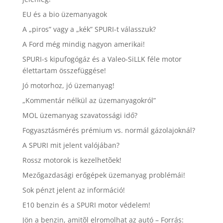
EU és a bio üzemanyagok
A „piros” vagy a „kék” SPURI-t válasszuk?
A Ford még mindig nagyon amerikai!
SPURI-s kipufogógáz és a Valeo-SiLLK féle motor
élettartam összefüggése!
Jó motorhoz, jó üzemanyag!
„Kommentár nélkül az üzemanyagokról”
MOL üzemanyag szavatossági idő?
Fogyasztásmérés prémium vs. normál gázolajoknál?
A SPURI mit jelent valójában?
Rossz motorok is kezelhetõek!
Mezőgazdasági erőgépek üzemanyag problémái!
Sok pénzt jelent az információ!
E10 benzin és a SPURI motor védelem!
Jön a benzin, amitõl elromolhat az autó – Forrás: