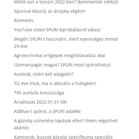
Miből van a benzin 2022-ben? (kommentár nélkül)
Spurival készülj az ársipka végére!
Áremelés
YouTube videó SPURI kipróbálásról válasz
Megéri SPURI-t használni, mert nyereséges immár
29-éve
Agrotechnikai erőgépek meghibásodási okai
Üzemanyagár magas? SPURI most spórolhatsz!
Autósok, miért kell adagolni?
Tíz éve írtuk, ma is aktuális a hidegben!
Téli autózás bosszúsága
Árváltozás 2022.01.01-től!
AdBlue-t spórol, a SPURI adalék!
A gázolaj színezése lopások ellen? (Nem végezheti
akárki!)
Kamionok, buszok gázolaj specifikuma speciális