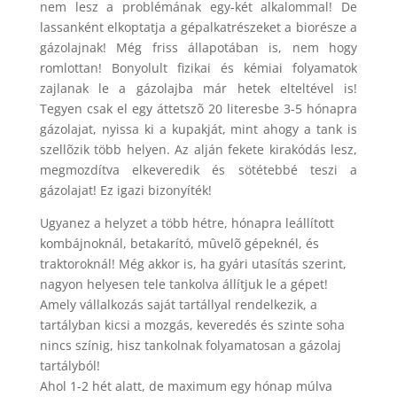
nem lesz a problémának egy-két alkalommal! De
lassanként elkoptatja a gépalkatrészeket a biorésze a
gázolajnak! Még friss állapotában is, nem hogy
romlottan! Bonyolult fizikai és kémiai folyamatok
zajlanak le a gázolajba már hetek elteltével is!
Tegyen csak el egy áttetszõ 20 literesbe 3-5 hónapra
gázolajat, nyissa ki a kupakját, mint ahogy a tank is
szellõzik több helyen. Az alján fekete kirakódás lesz,
megmozdítva elkeveredik és sötétebbé teszi a
gázolajat! Ez igazi bizonyíték!
Ugyanez a helyzet a több hétre, hónapra leállított
kombájnoknál, betakarító, mûvelõ gépeknél, és
traktoroknál! Még akkor is, ha gyári utasítás szerint,
nagyon helyesen tele tankolva állítjuk le a gépet!
Amely vállalkozás saját tartállyal rendelkezik, a
tartályban kicsi a mozgás, keveredés és szinte soha
nincs színig, hisz tankolnak folyamatosan a gázolaj
tartályból!
Ahol 1-2 hét alatt, de maximum egy hónap múlva