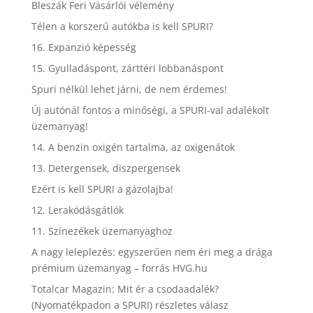
Bleszák Feri Vásárlói vélemény
Télen a korszerű autókba is kell SPURI?
16. Expanzió képesség
15. Gyulladáspont, zárttéri lobbanáspont
Spuri nélkül lehet járni, de nem érdemes!
Új autónál fontos a minőségi, a SPURI-val adalékolt
üzemanyag!
14. A benzin oxigén tartalma, az oxigenátok
13. Detergensek, diszpergensek
Ezért is kell SPURI a gázolajba!
12. Lerakódásgátlók
11. Színezékek üzemanyaghoz
A nagy leleplezés: egyszerűen nem éri meg a drága
prémium üzemanyag – forrás HVG.hu
Totalcar Magazin: Mit ér a csodaadalék?
(Nyomatékpadon a SPURI) részletes válasz