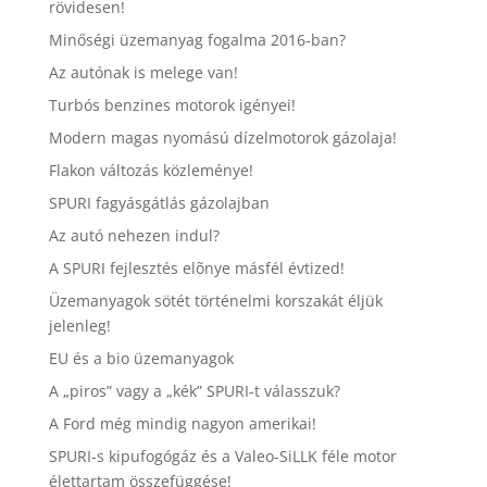
rövidesen!
Minőségi üzemanyag fogalma 2016-ban?
Az autónak is melege van!
Turbós benzines motorok igényei!
Modern magas nyomású dízelmotorok gázolaja!
Flakon változás közleménye!
SPURI fagyásgátlás gázolajban
Az autó nehezen indul?
A SPURI fejlesztés elõnye másfél évtized!
Üzemanyagok sötét történelmi korszakát éljük
jelenleg!
EU és a bio üzemanyagok
A „piros” vagy a „kék” SPURI-t válasszuk?
A Ford még mindig nagyon amerikai!
SPURI-s kipufogógáz és a Valeo-SiLLK féle motor
élettartam összefüggése!