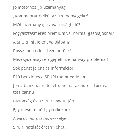
Jó motorhoz, jó üzemanyag!
„Kommentár nélkül az üzemanyagokról”
MOL üzemanyag szavatossági idő?
Fogyasztásmérés prémium vs. normál gázolajoknál?
A SPURI mit jelent valójában?
Rossz motorok is kezelhetõek!
Mezőgazdasági erőgépek üzemanyag problémái!
Sok pénzt jelent az információ!
E10 benzin és a SPURI motor védelem!
Jön a benzin, amitõl elromolhat az autó – Forrás:
totalcar.hu
Biztonság és a SPURI együtt jár!
Egy mese felnőtt gyerekeknek!
A városi autókázás veszélyei!
SPURI hatását érezni lehet?