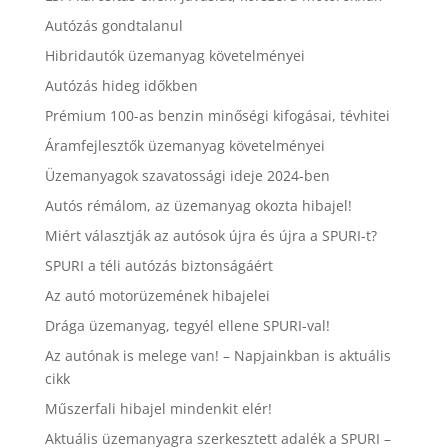
Autózás gondtalanul
Hibridautók üzemanyag követelményei
Autózás hideg időkben
Prémium 100-as benzin minőségi kifogásai, tévhitei
Áramfejlesztők üzemanyag követelményei
Üzemanyagok szavatossági ideje 2024-ben
Autós rémálom, az üzemanyag okozta hibajel!
Miért választják az autósok újra és újra a SPURI-t?
SPURI a téli autózás biztonságáért
Az autó motorüzemének hibajelei
Drága üzemanyag, tegyél ellene SPURI-val!
Az autónak is melege van! – Napjainkban is aktuális
cikk
Műszerfali hibajel mindenkit elér!
Aktuális üzemanyagra szerkesztett adalék a SPURI –