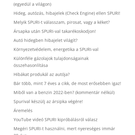
(egyedül a világon)
Hideg, autózás, hibajelek (Check Engine) ellen SPURI!
Melyik SPURI-t válasszam, pirosat, vagy a kéket?
Ársapka után SPURI-val takarékoskodjon!
Autó hidegben hibajelet világít?
Környezetvédelem, energetika a SPURI-val
Különféle gázolajok tulajdonságainak
összehasonlítása
Hibákat produkál az autója?
Bár több, mint 7 éves a cikk, de most erősebben igaz!
Miből van a benzin 2022-ben? (kommentár nélkül)
Spurival készülj az ársipka végére!
Áremelés
YouTube videó SPURI kipróbálásról válasz
Megéri SPURI-t használni, mert nyereséges immár