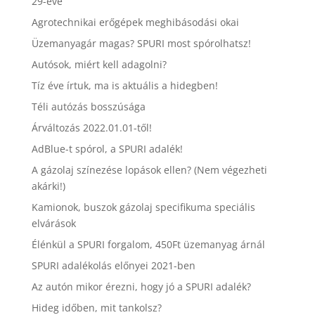
29-éve
Agrotechnikai erőgépek meghibásodási okai
Üzemanyagár magas? SPURI most spórolhatsz!
Autósok, miért kell adagolni?
Tíz éve írtuk, ma is aktuális a hidegben!
Téli autózás bosszúsága
Árváltozás 2022.01.01-től!
AdBlue-t spórol, a SPURI adalék!
A gázolaj színezése lopások ellen? (Nem végezheti
akárki!)
Kamionok, buszok gázolaj specifikuma speciális
elvárások
Élénkül a SPURI forgalom, 450Ft üzemanyag árnál
SPURI adalékolás előnyei 2021-ben
Az autón mikor érezni, hogy jó a SPURI adalék?
Hideg időben, mit tankolsz?