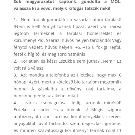
Sok magyarázatot kaptunk, gondolta a MOL,
válassza ki a vevő, melyik kifogás tetszik neki!
1. Nem tudják garantálni a vásárlás utáni tárolást!
/Nem is kell! Annyit fűznék hozzá, azért van ráírva
legtöbb terméknél a tárolási hőmérséklet és
körülmény! Pld. Száraz, hűvös helyen tárolandó! Vagy
fénytől védett, hűvös helyen, +5,-+15 C fokig! Tejföl,
festék, hígító, és még sorolhatnánk!
2. Korlátlan és kész! Eszükbe sem jutna? „Nem!” Ez
volt rá a válasz!
3. Azt mondta a telefonba az illetékes, hogy max. 6
hónap! Azért, mert a kötelező bio tartalom megromlik
benne! A gázolajba a növényi olaj tartalma, a
benzinbe pedig az alkohol miatt!
4. Nincs csomagolása, lédig árunak minősül!
Érdekes a sóder és a homok is! Mégis szigorú
műbizonylata van tárolási körülményekkel, szerves
anyagoktól távol tartandó, szemmegoszlási görbéje,
és minden szavatossági körülményt leírnak róla! Itt