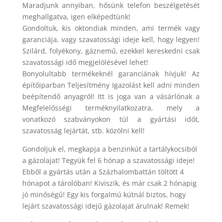
Maradjunk annyiban, hősünk telefon beszélgetését
meghallgatva, igen elképedtünk!
Gondoltuk, kis oktondiak minden, ami termék vagy
garanciája, vagy szavatossági ideje kell, hogy legyen!
Szilárd, folyékony, gáznemű, ezekkel kereskedni csak
szavatossági idő megjelölésével lehet!
Bonyolultabb termékeknél garanciának hívjuk! Az
építőiparban Teljesítmény Igazolást kell adni minden
beépítendő anyagról! Itt is joga van a vásárlónak a
Megfelelősségi terméknyilatkozatra, mely a
vonatkozó szabványokon túl a gyártási időt,
szavatosság lejártát, stb. közölni kell!
Gondoljuk el, megkapja a benzinkút a tartálykocsiból
a gázolajat! Tegyük fel 6 hónap a szavatossági ideje!
Ebből a gyártás után a Százhalombattán töltött 4
hónapot a tárolóban! Kiviszik, és már csak 2 hónapig
jó minőségű! Egy kis forgalmú kútnál biztos, hogy
lejárt szavatossági idejű gázolajat árulnak! Remek!