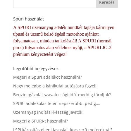
Spuri használat
A SPURI üzemanyag adalék mindkét fajtája bármilyen
típusú és üzemű belső égésű motorhoz ajánlott
folyamatosan, minden tankolásnál! A SPURI (normál,
piros) folyamatos alap védelmet nyújt, a SPURI JG-2
prémium kényeztetést végez!
Legutóbbi bejegyzések
Megéri a Spuri adalékot használni?
Nagy melegbe a kánikulai autózásra figyelj!
Benzin, gázolaj szavatossági idő, meddig tároljuk?
SPURI adalékolás télen népszerűbb, pedig….
Üzemanyag indítási-készség javítók
Megéri a SPURI-t használni?
LSPI károsítás elleni javaslat, korszerű motoroknál?