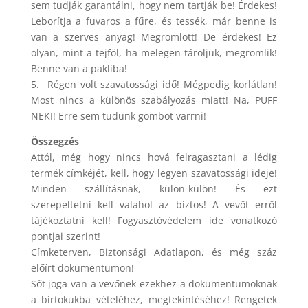
sem tudják garantálni, hogy nem tartják be! Érdekes!
Leborítja a fuvaros a fűre, és tessék, már benne is
van a szerves anyag! Megromlott! De érdekes! Ez
olyan, mint a tejföl, ha melegen tároljuk, megromlik!
Benne van a pakliba!
5. Régen volt szavatossági idő! Mégpedig korlátlan!
Most nincs a különös szabályozás miatt! Na, PUFF
NEKI! Erre sem tudunk gombot varrni!
Összegzés
Attól, még hogy nincs hová felragasztani a lédig
termék címkéjét, kell, hogy legyen szavatossági ideje!
Minden szállításnak, külön-külön! És ezt
szerepeltetni kell valahol az biztos! A vevőt erről
tájékoztatni kell! Fogyasztóvédelem ide vonatkozó
pontjai szerint!
Címketerven, Biztonsági Adatlapon, és még száz
előírt dokumentumon!
Sőt joga van a vevőnek ezekhez a dokumentumoknak
a birtokukba vételéhez, megtekintéséhez! Rengetek