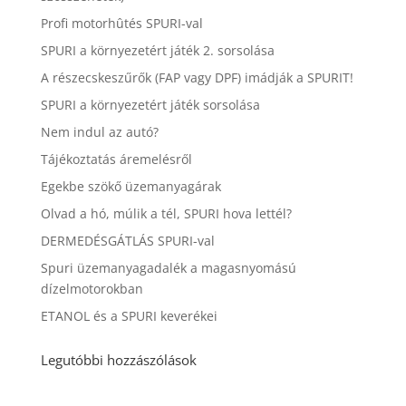
Profi motorhûtés SPURI-val
SPURI a környezetért játék 2. sorsolása
A részecskeszűrők (FAP vagy DPF) imádják a SPURIT!
SPURI a környezetért játék sorsolása
Nem indul az autó?
Tájékoztatás áremelésről
Egekbe szökő üzemanyagárak
Olvad a hó, múlik a tél, SPURI hova lettél?
DERMEDÉSGÁTLÁS SPURI-val
Spuri üzemanyagadalék a magasnyomású
dízelmotorokban
ETANOL és a SPURI keverékei
Legutóbbi hozzászólások