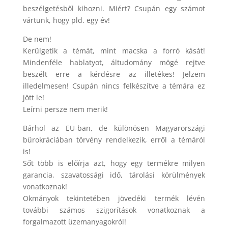
beszélgetésből kihozni. Miért? Csupán egy számot
vártunk, hogy pld. egy év!
De nem!
Kerülgetik a témát, mint macska a forró kását!
Mindenféle hablatyot, áltudomány mögé rejtve
beszélt erre a kérdésre az illetékes! Jelzem
illedelmesen! Csupán nincs felkészítve a témára ez
jött le!
Leírni persze nem merik!
Bárhol az EU-ban, de különösen Magyarországi
bürokráciában törvény rendelkezik, erről a témáról
is!
Sőt több is előírja azt, hogy egy termékre milyen
garancia, szavatossági idő, tárolási körülmények
vonatkoznak!
Okmányok tekintetében jövedéki termék lévén
további számos szigorítások vonatkoznak a
forgalmazott üzemanyagokról!