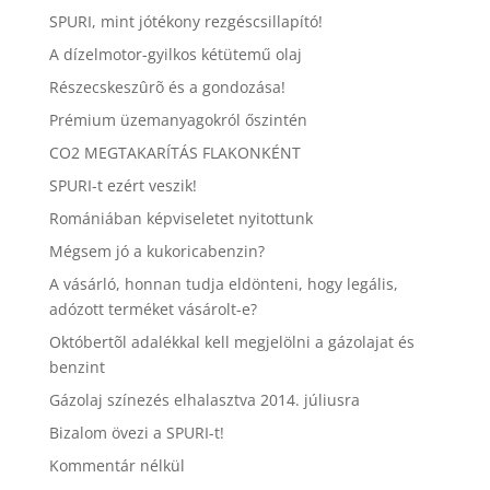
SPURI, mint jótékony rezgéscsillapító!
A dízelmotor-gyilkos kétütemű olaj
Részecskeszûrõ és a gondozása!
Prémium üzemanyagokról őszintén
CO2 MEGTAKARÍTÁS FLAKONKÉNT
SPURI-t ezért veszik!
Romániában képviseletet nyitottunk
Mégsem jó a kukoricabenzin?
A vásárló, honnan tudja eldönteni, hogy legális,
adózott terméket vásárolt-e?
Októbertõl adalékkal kell megjelölni a gázolajat és
benzint
Gázolaj színezés elhalasztva 2014. júliusra
Bizalom övezi a SPURI-t!
Kommentár nélkül