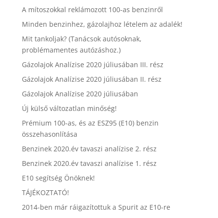
A mítoszokkal reklámozott 100-as benzinről
Minden benzinhez, gázolajhoz lételem az adalék!
Mit tankoljak? (Tanácsok autósoknak,
problémamentes autózáshoz.)
Gázolajok Analízise 2020 júliusában III. rész
Gázolajok Analízise 2020 júliusában II. rész
Gázolajok Analízise 2020 júliusában
Új külső változatlan minőség!
Prémium 100-as, és az ESZ95 (E10) benzin
összehasonlítása
Benzinek 2020.év tavaszi analízise 2. rész
Benzinek 2020.év tavaszi analízise 1. rész
E10 segítség Önöknek!
TÁJÉKOZTATÓ!
2014-ben már ráigazítottuk a Spurit az E10-re