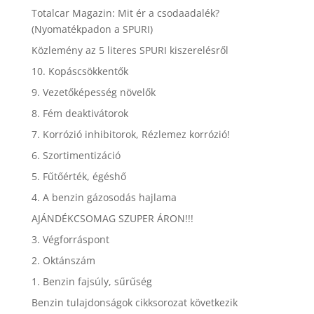
Totalcar Magazin: Mit ér a csodaadalék?
(Nyomatékpadon a SPURI)
Közlemény az 5 literes SPURI kiszerelésről
10. Kopáscsökkentők
9. Vezetőképesség növelők
8. Fém deaktivátorok
7. Korrózió inhibitorok, Rézlemez korrózió!
6. Szortimentizáció
5. Fűtőérték, égéshő
4. A benzin gázosodás hajlama
AJÁNDÉKCSOMAG SZUPER ÁRON!!!
3. Végforráspont
2. Oktánszám
1. Benzin fajsúly, sűrűség
Benzin tulajdonságok cikksorozat következik