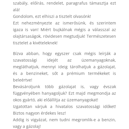
szabály, előírás, rendelet, paragrafus támasztja ezt
alá!
Gondolom, ezt elhiszi a tisztelt olvasónk!
Ezt nehezményezte az ismerősünk, és szerintem
igaza is van! Miért bujkálnak mégis a válasszal az
olajtársaságok, rövidesen megtudjuk! Természetesen
tisztelet a kivételeknek!
Bízva abban, hogy egyszer csak mégis leírják a
szavatossági idejét az üzemanyagoknak,
megláthatjuk, mennyi ideig tárolhatjuk a gázolajat,
és a benzineket, sőt a prémium termékeket is
beleértve!
Bevásároljunk több gázolajat is, vagy évszak
függvényében hanyagoljuk? Ezt majd megmondja az
okos gyártó, aki előállítja az üzemanyagokat!
Izgatottan várjuk a hivatalos szavatossági időket!
Biztos nagyon érdekes lesz!
Addig is vigyázat, nem tudni megromlik-e a benzin,
vagy a gázolaj!