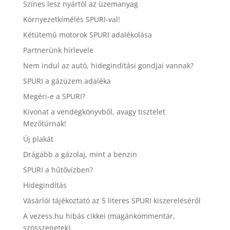
Színes lesz nyártól az üzemanyag
Környezetkímélés SPURI-val!
Kétütemû motorok SPURI adalékolása
Partnerünk hírlevele
Nem indul az autó, hidegindítási gondjai vannak?
SPURI a gázüzem adaléka
Megéri-e a SPURI?
Kivonat a vendégkönyvből, avagy tisztelet
Mezőtúrnak!
Új plakát
Drágább a gázolaj, mint a benzin
SPURI a hűtővízben?
Hidegindítás
Vásárlói tájékoztató az 5 literes SPURI kiszereléséről
A vezess.hu hibás cikkei (magánkommentár,
szösszenetek)