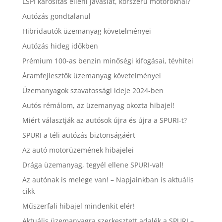
LSPI károsítás elleni javaslat, korszerű motoroknál?
Autózás gondtalanul
Hibridautók üzemanyag követelményei
Autózás hideg időkben
Prémium 100-as benzin minőségi kifogásai, tévhitei
Áramfejlesztők üzemanyag követelményei
Üzemanyagok szavatossági ideje 2024-ben
Autós rémálom, az üzemanyag okozta hibajel!
Miért választják az autósok újra és újra a SPURI-t?
SPURI a téli autózás biztonságáért
Az autó motorüzemének hibajelei
Drága üzemanyag, tegyél ellene SPURI-val!
Az autónak is melege van! – Napjainkban is aktuális
cikk
Műszerfali hibajel mindenkit elér!
Aktuális üzemanyagra szerkesztett adalék a SPURI –