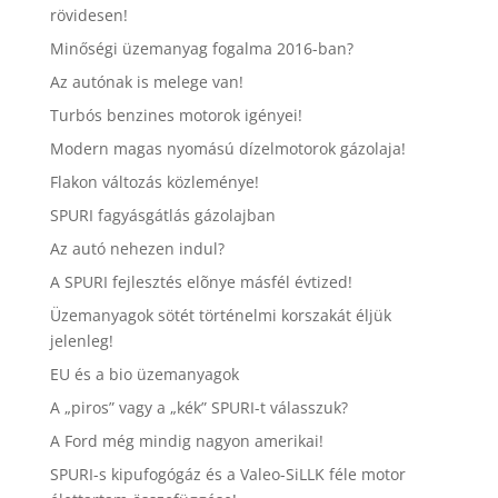
rövidesen!
Minőségi üzemanyag fogalma 2016-ban?
Az autónak is melege van!
Turbós benzines motorok igényei!
Modern magas nyomású dízelmotorok gázolaja!
Flakon változás közleménye!
SPURI fagyásgátlás gázolajban
Az autó nehezen indul?
A SPURI fejlesztés elõnye másfél évtized!
Üzemanyagok sötét történelmi korszakát éljük
jelenleg!
EU és a bio üzemanyagok
A „piros” vagy a „kék” SPURI-t válasszuk?
A Ford még mindig nagyon amerikai!
SPURI-s kipufogógáz és a Valeo-SiLLK féle motor