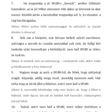
7.
Ha megszokja a jó SPURI-s „benyát”, amikor többször
használom, az se jó! Mikor elveszem tõle akkor az istennek se akar
menni. Késõbb aztán a benzinállat megszokja ezt is, és visszatér a
régi kerékvágásba.
Válasz: Akkor autózz több üzemanyaggal, és valószínû, az utazási
élmény is elmarad.
8.
Tele van a hócipõm, már kétszer kellett szûrõt cserélnem,
szétvágta a szerelõ és rozsdás szutyokkal volt tele, de fullig! Két
tankolás után lemondtam a kínlódásról, nem kell SPURI se télen,
se nyáron.
Válasz: A szutyok nem az üzemanyag – rendszerbe való, akkor talán
próbálkozzunk a friss betonnal.
9.
Nagyon megy az autó a SPURI-tól, de félek, hogy szétpörgi
magát. Képzelje, addig megy most, ameddig nyomom neki. Már
néha meg se bírok állni a fékúton, ezért nem kell a SPURI.
Válasz: A nyomaték lehetõsége még nem kizáró ok, hogy a féket is
fejleszd. Jobb típusú tárcsát és betétet kell használni. Szétpörgetni
bármit lehet.
10.
Tudod, azért nem kell a SPURI, mert mikor öntöttem a