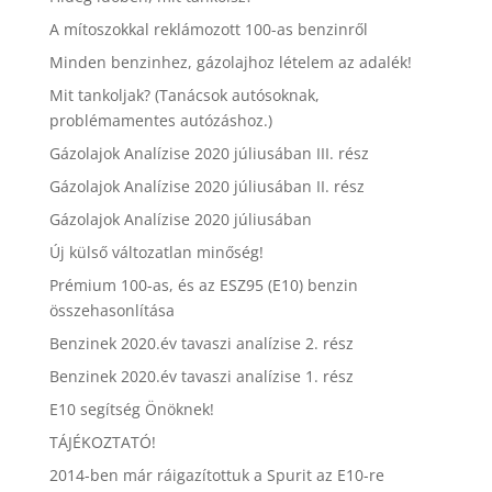
A mítoszokkal reklámozott 100-as benzinről
Minden benzinhez, gázolajhoz lételem az adalék!
Mit tankoljak? (Tanácsok autósoknak,
problémamentes autózáshoz.)
Gázolajok Analízise 2020 júliusában III. rész
Gázolajok Analízise 2020 júliusában II. rész
Gázolajok Analízise 2020 júliusában
Új külső változatlan minőség!
Prémium 100-as, és az ESZ95 (E10) benzin
összehasonlítása
Benzinek 2020.év tavaszi analízise 2. rész
Benzinek 2020.év tavaszi analízise 1. rész
E10 segítség Önöknek!
TÁJÉKOZTATÓ!
2014-ben már ráigazítottuk a Spurit az E10-re