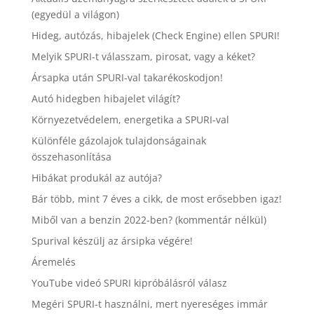
(egyedül a világon)
Hideg, autózás, hibajelek (Check Engine) ellen SPURI!
Melyik SPURI-t válasszam, pirosat, vagy a kéket?
Ársapka után SPURI-val takarékoskodjon!
Autó hidegben hibajelet világít?
Környezetvédelem, energetika a SPURI-val
Különféle gázolajok tulajdonságainak
összehasonlítása
Hibákat produkál az autója?
Bár több, mint 7 éves a cikk, de most erősebben igaz!
Miből van a benzin 2022-ben? (kommentár nélkül)
Spurival készülj az ársipka végére!
Áremelés
YouTube videó SPURI kipróbálásról válasz
Megéri SPURI-t használni, mert nyereséges immár