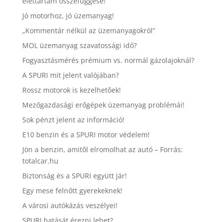
élettartam összefüggése!
Jó motorhoz, jó üzemanyag!
„Kommentár nélkül az üzemanyagokról”
MOL üzemanyag szavatossági idő?
Fogyasztásmérés prémium vs. normál gázolajoknál?
A SPURI mit jelent valójában?
Rossz motorok is kezelhetõek!
Mezőgazdasági erőgépek üzemanyag problémái!
Sok pénzt jelent az információ!
E10 benzin és a SPURI motor védelem!
Jön a benzin, amitõl elromolhat az autó – Forrás:
totalcar.hu
Biztonság és a SPURI együtt jár!
Egy mese felnőtt gyerekeknek!
A városi autókázás veszélyei!
SPURI hatását érezni lehet?