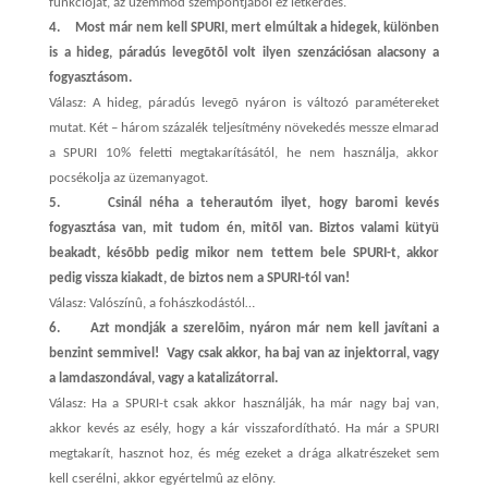
funkcióját, az üzemmód szempontjából ez létkérdés.
4.
Most már nem kell SPURI, mert elmúltak a hidegek, különben
is a hideg, páradús levegõtõl volt ilyen szenzációsan alacsony a
fogyasztásom.
Válasz: A hideg, páradús levegõ nyáron is változó paramétereket
mutat. Két – három százalék teljesítmény növekedés messze elmarad
a SPURI 10% feletti megtakarításától, he nem használja, akkor
pocsékolja az üzemanyagot.
5.
Csinál néha a teherautóm ilyet, hogy baromi kevés
fogyasztása van, mit tudom én, mitõl van. Biztos valami kütyü
beakadt, késõbb pedig mikor nem tettem bele SPURI-t, akkor
pedig vissza kiakadt, de biztos nem a SPURI-tól van!
Válasz: Valószínû, a fohászkodástól…
6.
Azt mondják a szerelõim, nyáron már nem kell javítani a
benzint semmivel! Vagy csak akkor, ha baj van az injektorral, vagy
a lamdaszondával, vagy a katalizátorral.
Válasz: Ha a SPURI-t csak akkor használják, ha már nagy baj van,
akkor kevés az esély, hogy a kár visszafordítható. Ha már a SPURI
megtakarít, hasznot hoz, és még ezeket a drága alkatrészeket sem
kell cserélni, akkor egyértelmû az elõny.