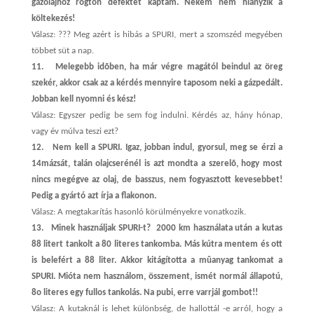
gázolajhoz rögtön defektet kaptam. Nekem nem hiányzik a
költekezés!
Válasz: ??? Meg azért is hibás a SPURI, mert a szomszéd megyében
többet süt a nap.
11.
Melegebb idõben, ha már végre magától beindul az öreg
szekér, akkor csak az a kérdés mennyire taposom neki a gázpedált.
Jobban kell nyomni és kész!
Válasz: Egyszer pedig be sem fog indulni. Kérdés az, hány hónap,
vagy év múlva teszi ezt?
12.
Nem kell a SPURI. Igaz, jobban indul, gyorsul, meg se érzi a
14mázsát, talán olajcserénél is azt mondta a szerelõ, hogy most
nincs megégve az olaj, de basszus, nem fogyasztott kevesebbet!
Pedig a gyártó azt írja a flakonon.
Válasz: A megtakarítás hasonló körülményekre vonatkozik.
13.
Minek használjak SPURI-t? 2000 km használata után a kutas
88 litert tankolt a 80 literes tankomba. Más kútra mentem és ott
is belefért a 88 liter. Akkor kitágította a mûanyag tankomat a
SPURI. Mióta nem használom, összement, ismét normál állapotú,
8o literes egy fullos tankolás. Na pubi, erre varrjál gombot!!
Válasz: A kutaknál is lehet különbség, de hallottál -e arról, hogy a