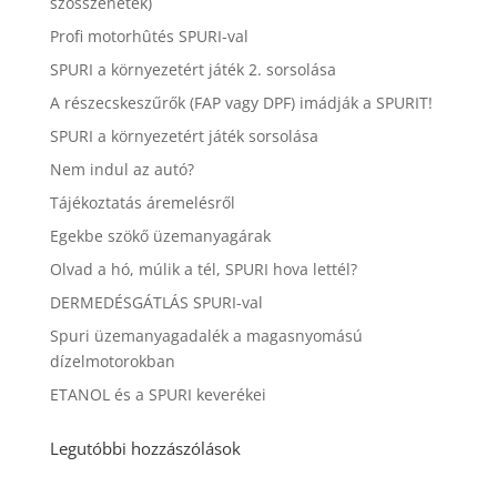
szösszenetek)
Profi motorhûtés SPURI-val
SPURI a környezetért játék 2. sorsolása
A részecskeszűrők (FAP vagy DPF) imádják a SPURIT!
SPURI a környezetért játék sorsolása
Nem indul az autó?
Tájékoztatás áremelésről
Egekbe szökő üzemanyagárak
Olvad a hó, múlik a tél, SPURI hova lettél?
DERMEDÉSGÁTLÁS SPURI-val
Spuri üzemanyagadalék a magasnyomású
dízelmotorokban
ETANOL és a SPURI keverékei
Legutóbbi hozzászólások