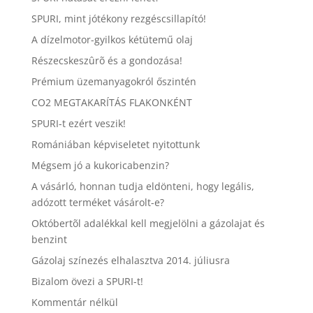
SPURI, mint jótékony rezgéscsillapító!
A dízelmotor-gyilkos kétütemű olaj
Részecskeszûrõ és a gondozása!
Prémium üzemanyagokról őszintén
CO2 MEGTAKARÍTÁS FLAKONKÉNT
SPURI-t ezért veszik!
Romániában képviseletet nyitottunk
Mégsem jó a kukoricabenzin?
A vásárló, honnan tudja eldönteni, hogy legális,
adózott terméket vásárolt-e?
Októbertõl adalékkal kell megjelölni a gázolajat és
benzint
Gázolaj színezés elhalasztva 2014. júliusra
Bizalom övezi a SPURI-t!
Kommentár nélkül