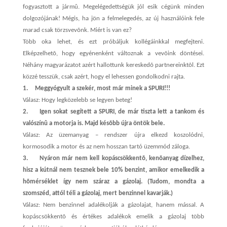
fogyasztott a jármû. Megelégedettségük jól esik cégünk minden
dolgozójának! Mégis, ha jön a felmelegedés, az új használóink fele
marad csak törzsvevõnk. Miért is van ez?
Több oka lehet, és ezt próbáljuk kollégáinkkal megfejteni.
Elképzelhetõ, hogy egyénenként változnak a vevõink döntései.
Néhány magyarázatot azért hallottunk kereskedõ partnereinktõl. Ezt
közzé tesszük, csak azért, hogy el lehessen gondolkodni rajta.
1.
Meggyógyult a szekér, most már minek a SPURI!!!
Válasz: Hogy legközelebb se legyen beteg!
2.
Igen sokat segített a SPURI, de már tiszta lett a tankom és
valószínû a motorja is. Majd késõbb újra öntök bele.
Válasz: Az üzemanyag – rendszer újra elkezd koszolódni,
kormosodik a motor és az nem hosszan tartó üzemmód záloga.
3.
Nyáron már nem kell kopáscsökkentõ, kenõanyag dízelhez,
hisz a kútnál nem tesznek bele 10% benzint, amikor emelkedik a
hõmérséklet így nem száraz a gázolaj. (Tudom, mondta a
szomszéd, attól téli a gázolaj, mert benzinnel kavarják.)
Válasz: Nem benzinnel adalékolják a gázolajat, hanem mással. A
kopáscsökkentõ és értékes adalékok emelik a gázolaj több