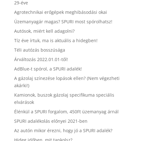
29-éve
Agrotechnikai erőgépek meghibásodási okai
Üzemanyagár magas? SPURI most spórolhatsz!
Autósok, miért kell adagolni?
Tíz éve írtuk, ma is aktuális a hidegben!
Téli autózás bosszúsága
Árváltozás 2022.01.01-től!
AdBlue-t spórol, a SPURI adalék!
A gázolaj színezése lopások ellen? (Nem végezheti
akárki!)
Kamionok, buszok gázolaj specifikuma speciális
elvárások
Élénkül a SPURI forgalom, 450Ft üzemanyag árnál
SPURI adalékolás előnyei 2021-ben
Az autón mikor érezni, hogy jó a SPURI adalék?
Hideg időben, mit tankolsz?