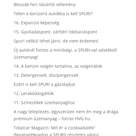
Bleszák Feri Vásárlói vélemény
Télen a korszerű autókba is kell SPURI?
16. Expanzió képesség
15. Gyulladáspont, zárttéri lobbanáspont
Spuri nélkül lehet járni, de nem érdemes!
Új autónál fontos a minőségi, a SPURI-val adalékolt
üzemanyag!
14. A benzin oxigén tartalma, az oxigenátok
13. Detergensek, diszpergensek
Ezért is kell SPURI a gázolajba!
12. Lerakódásgátlók
11. Színezékek üzemanyaghoz
A nagy leleplezés: egyszerűen nem éri meg a drága
prémium üzemanyag – forrás HVG.hu
Totalcar Magazin: Mit ér a csodaadalék?
(Nyomatékpadon a SPURI) részletes válasz