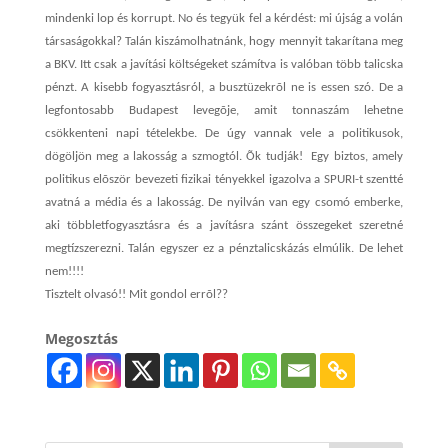
mindenki lop és korrupt. No és tegyük fel a kérdést: mi újság a volán
társaságokkal? Talán kiszámolhatnánk, hogy mennyit takarítana meg
a BKV. Itt csak a javítási költségeket számítva is valóban több talicska
pénzt. A kisebb fogyasztásról, a busztüzekrõl ne is essen szó. De a
legfontosabb Budapest levegõje, amit tonnaszám lehetne
csökkenteni napi tételekbe. De úgy vannak vele a politikusok,
dögöljön meg a lakosság a szmogtól. Õk tudják! Egy biztos, amely
politikus elõször bevezeti fizikai tényekkel igazolva a SPURI-t szentté
avatná a média és a lakosság. De nyilván van egy csomó emberke,
aki többletfogyasztásra és a javításra szánt összegeket szeretné
megtízszerezni. Talán egyszer ez a pénztalicskázás elmúlik. De lehet
nem!!!!
Tisztelt olvasó!! Mit gondol errõl??
Megosztás