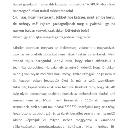
habzó gázolajtól hamarabb kicsattan a pisztoly? A SPURI –ban lévõ
habzásgátló miatt tudtál többet tankolni.
14.
Igaz, hogy megtakarít, többet hoz kétszer, mint amibe kerül,
de nehogy má’ rajtam gazdagodjanak meg a gyártók! Így, ha
nagyon bajban vagyok, csak akkor löttyintek bele!
Válasz: Így az olajtársaságok gazdagodnak meg rajtad!
Minden pontban megvan az érdekesség, valamint a magyarázat,
csak az orra elõtti dolgokat nem látják tisztán az emberek. Nem
szabad rájuk haragudni. Annyi csak, hogy nincs affinitásuk a
technikai dolgokhoz. Ha valamely termékrõl kiderül, hogy jó, akkor
mindig van olyan mellékes körülmény, amire ráfogják, hogy nem is
jó. Nagyon sokan becsapták õket és már a saját szemüknek,
fülüknek, tapasztalataiknak sem hisznek. Konkrét tény, hogy kb. 40
évig olyan üzemanyag adalékot akartak az embereknek eladni, ami
semmit nem ért. Most miért hinnének a 112.-nek megjelent
terméknek, amit SPURI-nak hívnak???????
Hozzájárul még az a tény,
hogy bizony az adott szó, és az üzleti becsület semmit nem számít!!
Akkor képzeljük el milyen nehéz meggyõzni a kamionos
vállalkozásokat, mezõgazdaságot, építõipart. Hisz mindegy itt,