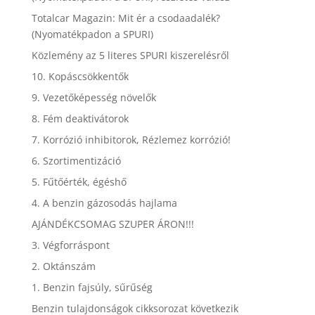
Totalcar Magazin: Mit ér a csodaadalék?
(Nyomatékpadon a SPURI)
Közlemény az 5 literes SPURI kiszerelésről
10. Kopáscsökkentők
9. Vezetőképesség növelők
8. Fém deaktivátorok
7. Korrózió inhibitorok, Rézlemez korrózió!
6. Szortimentizáció
5. Fűtőérték, égéshő
4. A benzin gázosodás hajlama
AJÁNDÉKCSOMAG SZUPER ÁRON!!!
3. Végforráspont
2. Oktánszám
1. Benzin fajsúly, sűrűség
Benzin tulajdonságok cikksorozat következik