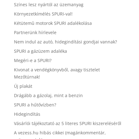
Színes lesz nyártól az üzemanyag
Környezetkímélés SPURI-val!
Kétütemû motorok SPURI adalékolása
Partnerünk hírlevele
Nem indul az autó, hidegindítási gondjai vannak?
SPURI a gázüzem adaléka
Megéri-e a SPURI?
Kivonat a vendégkönyvből, avagy tisztelet
Mezőtúrnak!
Új plakát
Drágább a gázolaj, mint a benzin
SPURI a hűtővízben?
Hidegindítás
Vásárlói tájékoztató az 5 literes SPURI kiszereléséről
A vezess.hu hibás cikkei (magánkommentár,