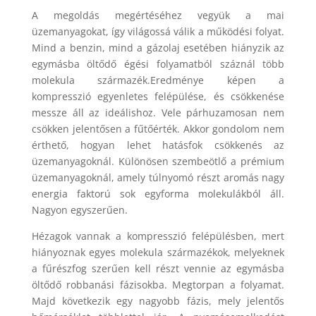
A megoldás megértéséhez vegyük a mai
üzemanyagokat, így világossá válik a működési folyat.
Mind a benzin, mind a gázolaj esetében hiányzik az
egymásba öltődő égési folyamatból száznál több
molekula származék.Eredménye képen a
kompresszió egyenletes felépülése, és csökkenése
messze áll az ideálishoz. Vele párhuzamosan nem
csökken jelentősen a fűtőérték. Akkor gondolom nem
érthető, hogyan lehet hatásfok csökkenés az
üzemanyagoknál. Különösen szembeötlő a prémium
üzemanyagoknál, amely túlnyomó részt aromás nagy
energia faktorú sok egyforma molekulákból áll.
Nagyon egyszerűen.
Hézagok vannak a kompresszió felépülésben, mert
hiányoznak egyes molekula származékok, melyeknek
a fűrészfog szerűen kell részt vennie az egymásba
öltődő robbanási fázisokba. Megtorpan a folyamat.
Majd következik egy nagyobb fázis, mely jelentős