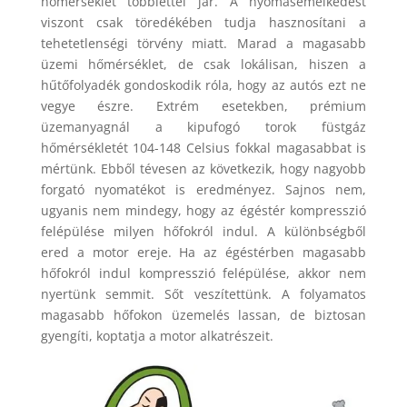
hőmérséklet többlettel jár. A nyomásemelkedést
viszont csak töredékében tudja hasznosítani a
tehetetlenségi törvény miatt. Marad a magasabb
üzemi hőmérséklet, de csak lokálisan, hiszen a
hűtőfolyadék gondoskodik róla, hogy az autós ezt ne
vegye észre. Extrém esetekben, prémium
üzemanyagnál a kipufogó torok füstgáz
hőmérsékletét 104-148 Celsius fokkal magasabbat is
mértünk. Ebből tévesen az következik, hogy nagyobb
forgató nyomatékot is eredményez. Sajnos nem,
ugyanis nem mindegy, hogy az égéstér kompresszió
felépülése milyen hőfokról indul. A különbségből
ered a motor ereje. Ha az égéstérben magasabb
hőfokról indul kompresszió felépülése, akkor nem
nyertünk semmit. Sőt veszítettünk. A folyamatos
magasabb hőfokon üzemelés lassan, de biztosan
gyengíti, koptatja a motor alkatrészeit.