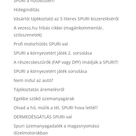
SPURI a hűtővízben?
Hidegindítás
Vásárlói tájékoztató az 5 literes SPURI kiszereléséről
A vezess.hu hibás cikkei (magánkommentár,
szösszenetek)
Profi motorhûtés SPURI-val
SPURI a környezetért játék 2. sorsolása
A részecskeszűrők (FAP vagy DPF) imádják a SPURIT!
SPURI a környezetért játék sorsolása
Nem indul az autó?
Tájékoztatás áremelésről
Egekbe szökő üzemanyagárak
Olvad a hó, múlik a tél, SPURI hova lettél?
DERMEDÉSGÁTLÁS SPURI-val
Spuri üzemanyagadalék a magasnyomású
dízelmotorokban