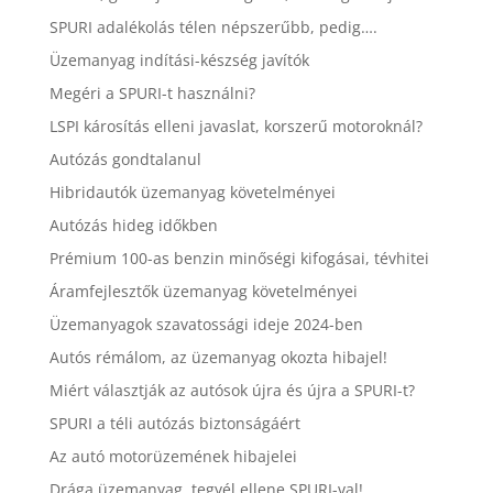
SPURI adalékolás télen népszerűbb, pedig….
Üzemanyag indítási-készség javítók
Megéri a SPURI-t használni?
LSPI károsítás elleni javaslat, korszerű motoroknál?
Autózás gondtalanul
Hibridautók üzemanyag követelményei
Autózás hideg időkben
Prémium 100-as benzin minőségi kifogásai, tévhitei
Áramfejlesztők üzemanyag követelményei
Üzemanyagok szavatossági ideje 2024-ben
Autós rémálom, az üzemanyag okozta hibajel!
Miért választják az autósok újra és újra a SPURI-t?
SPURI a téli autózás biztonságáért
Az autó motorüzemének hibajelei
Drága üzemanyag, tegyél ellene SPURI-val!