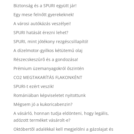
Biztonság és a SPURI együtt jár!
Egy mese felnőtt gyerekeknek!
A városi autókázás veszélyei!
SPURI hatását érezni lehet?
SPURI, mint jótékony rezgéscsillapító!
A dízelmotor-gyilkos kétütemű olaj
Részecskeszûrõ és a gondozása!
Prémium üzemanyagokról őszintén
CO2 MEGTAKARÍTÁS FLAKONKÉNT
SPURI-t ezért veszik!
Romániában képviseletet nyitottunk
Mégsem jó a kukoricabenzin?
A vásárló, honnan tudja eldönteni, hogy legális,
adózott terméket vásárolt-e?
Októbertõl adalékkal kell megjelölni a gázolajat és