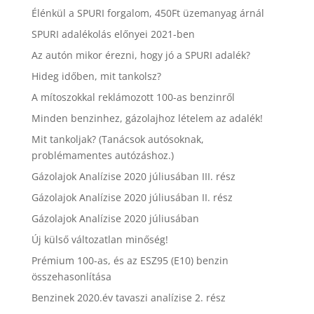
Élénkül a SPURI forgalom, 450Ft üzemanyag árnál
SPURI adalékolás előnyei 2021-ben
Az autón mikor érezni, hogy jó a SPURI adalék?
Hideg időben, mit tankolsz?
A mítoszokkal reklámozott 100-as benzinről
Minden benzinhez, gázolajhoz lételem az adalék!
Mit tankoljak? (Tanácsok autósoknak,
problémamentes autózáshoz.)
Gázolajok Analízise 2020 júliusában III. rész
Gázolajok Analízise 2020 júliusában II. rész
Gázolajok Analízise 2020 júliusában
Új külső változatlan minőség!
Prémium 100-as, és az ESZ95 (E10) benzin
összehasonlítása
Benzinek 2020.év tavaszi analízise 2. rész