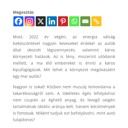
Megosztás
Most, 2022 év végén, az energia válság
beköszöntével nagyon keveseket érdekel az autók
által okozott légszennyezés, valamint káros
környezeti hatások. Az is tény, miszerint utódaink
mellett, a ma élő embereket is érinti a káros
kipufogógázok. Mit tehet a környezet megóvásáért
egy mai autós?
Nagyon is sokat! Közben nem muszáj lemondania a
takarékosságról sem. A tökéletes égés lefolyáshoz
nem csupán az éghető anyag, és levegő oxigén
tartalmának ideális aránya kell, hanem körülmények
is fontosak. Miként tudjuk ezt befolyásolni, mint autó
tulajdonos?