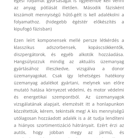
égési folyamat gyorsaságát is figyelembe kell venni
az anyag pótlását illetően. Második fázisként
kiszámolt mennyiségű hűtő-gélt is kell adalékolni a
folyamathoz. (hidegebb égéstér előkészítés a
kipufogó fázisban)
Ezen leírt komponensek mellé persze létkérdés a
klasszikus adszorbensek, kopáscsökkentők,
diszpergátorok, és egyéb alkotók hozzáadása.
Hangsúlyozzuk mindig az aktuális üzemanyag
gyártásához illeszkedve, vizsgálva a donor
üzemanyagokat. Csak így lehetséges hatékony
üzemanyag adalékot gyártani, melynek van előre
mutató hatása környezet védelmi, és motor védelmi
és energetikai szempontból. Az üzemanyagok
vizsgálatának alapjait, elemzését itt a honlapunkon
közzétettük, kérem, tekintsék meg! A kis mennyiségű
utólagosan hozzáadott adalék is a át tudja lendíteni
a hiányos szortimentizáció hátrányait. Ezért érzi az
autós, hogy jobban megy az jármű, és