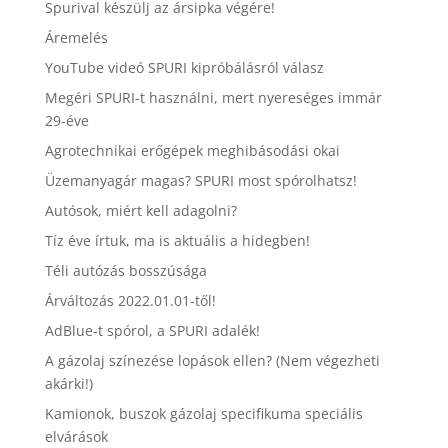
Spurival készülj az ársipka végére!
Áremelés
YouTube videó SPURI kipróbálásról válasz
Megéri SPURI-t használni, mert nyereséges immár
29-éve
Agrotechnikai erőgépek meghibásodási okai
Üzemanyagár magas? SPURI most spórolhatsz!
Autósok, miért kell adagolni?
Tíz éve írtuk, ma is aktuális a hidegben!
Téli autózás bosszúsága
Árváltozás 2022.01.01-től!
AdBlue-t spórol, a SPURI adalék!
A gázolaj színezése lopások ellen? (Nem végezheti
akárki!)
Kamionok, buszok gázolaj specifikuma speciális
elvárások