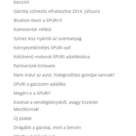
benzint
Gázolaj színezés elhalasztva 2014. júliusra
Bizalom övezi a SPURI-t!
Kommentár nélkül
Színes lesz nyártól az üzemanyag
Környezetkímélés SPURI-val!
Kétütemû motorok SPURI adalékolása
Partnerünk hírlevele
Nem indul az autó, hidegindítási gondjai vannak?
SPURI a gázüzem adaléka
Megéri-e a SPURI?
Kivonat a vendégkönyvből, avagy tisztelet
Mezőtúrnak!
Új plakát
Drágább a gázolaj, mint a benzin