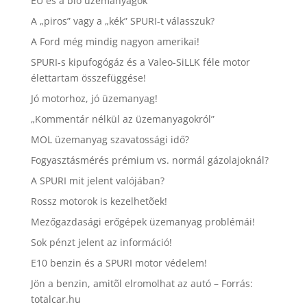
EU és a bio üzemanyagok
A „piros” vagy a „kék” SPURI-t válasszuk?
A Ford még mindig nagyon amerikai!
SPURI-s kipufogógáz és a Valeo-SiLLK féle motor
élettartam összefüggése!
Jó motorhoz, jó üzemanyag!
„Kommentár nélkül az üzemanyagokról”
MOL üzemanyag szavatossági idő?
Fogyasztásmérés prémium vs. normál gázolajoknál?
A SPURI mit jelent valójában?
Rossz motorok is kezelhetõek!
Mezőgazdasági erőgépek üzemanyag problémái!
Sok pénzt jelent az információ!
E10 benzin és a SPURI motor védelem!
Jön a benzin, amitõl elromolhat az autó – Forrás:
totalcar.hu