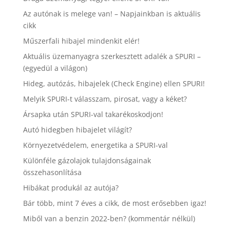
Az autónak is melege van! – Napjainkban is aktuális
cikk
Műszerfali hibajel mindenkit elér!
Aktuális üzemanyagra szerkesztett adalék a SPURI –
(egyedül a világon)
Hideg, autózás, hibajelek (Check Engine) ellen SPURI!
Melyik SPURI-t válasszam, pirosat, vagy a kéket?
Ársapka után SPURI-val takarékoskodjon!
Autó hidegben hibajelet világít?
Környezetvédelem, energetika a SPURI-val
Különféle gázolajok tulajdonságainak
összehasonlítása
Hibákat produkál az autója?
Bár több, mint 7 éves a cikk, de most erősebben igaz!
Miből van a benzin 2022-ben? (kommentár nélkül)