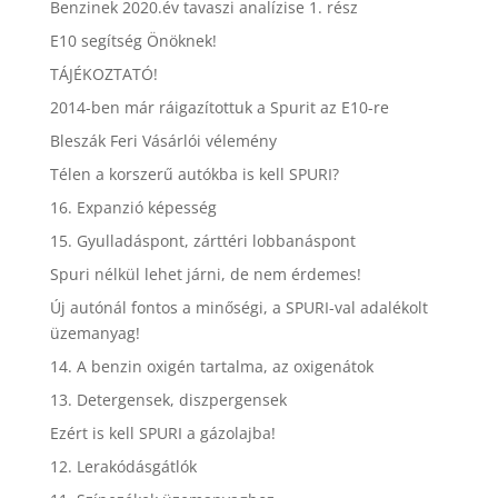
Benzinek 2020.év tavaszi analízise 1. rész
E10 segítség Önöknek!
TÁJÉKOZTATÓ!
2014-ben már ráigazítottuk a Spurit az E10-re
Bleszák Feri Vásárlói vélemény
Télen a korszerű autókba is kell SPURI?
16. Expanzió képesség
15. Gyulladáspont, zárttéri lobbanáspont
Spuri nélkül lehet járni, de nem érdemes!
Új autónál fontos a minőségi, a SPURI-val adalékolt
üzemanyag!
14. A benzin oxigén tartalma, az oxigenátok
13. Detergensek, diszpergensek
Ezért is kell SPURI a gázolajba!
12. Lerakódásgátlók