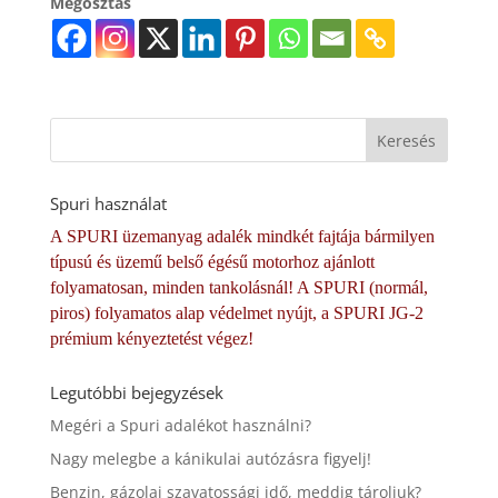
Megosztás
Spuri használat
A SPURI üzemanyag adalék mindkét fajtája bármilyen
típusú és üzemű belső égésű motorhoz ajánlott
folyamatosan, minden tankolásnál! A SPURI (normál,
piros) folyamatos alap védelmet nyújt, a SPURI JG-2
prémium kényeztetést végez!
Legutóbbi bejegyzések
Megéri a Spuri adalékot használni?
Nagy melegbe a kánikulai autózásra figyelj!
Benzin, gázolaj szavatossági idő, meddig tároljuk?