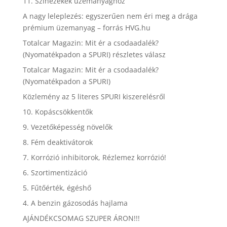
11. Színezékek üzemanyaghoz
A nagy leleplezés: egyszerűen nem éri meg a drága
prémium üzemanyag – forrás HVG.hu
Totalcar Magazin: Mit ér a csodaadalék?
(Nyomatékpadon a SPURI) részletes válasz
Totalcar Magazin: Mit ér a csodaadalék?
(Nyomatékpadon a SPURI)
Közlemény az 5 literes SPURI kiszerelésről
10. Kopáscsökkentők
9. Vezetőképesség növelők
8. Fém deaktivátorok
7. Korrózió inhibitorok, Rézlemez korrózió!
6. Szortimentizáció
5. Fűtőérték, égéshő
4. A benzin gázosodás hajlama
AJÁNDÉKCSOMAG SZUPER ÁRON!!!