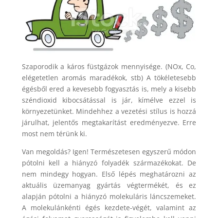
Szaporodik a káros füstgázok mennyisége. (NOx, Co,
elégetetlen aromás maradékok, stb) A tökéletesebb
égésből ered a kevesebb fogyasztás is, mely a kisebb
széndioxid kibocsátással is jár, kímélve ezzel is
környezetünket. Mindehhez a vezetési stílus is hozzá
járulhat, jelentős megtakarítást eredményezve. Erre
most nem térünk ki.
Van megoldás? Igen! Természetesen egyszerű módon
pótolni kell a hiányzó folyadék származékokat. De
nem mindegy hogyan. Első lépés meghatározni az
aktuális üzemanyag gyártás végtermékét, és ez
alapján pótolni a hiányzó molekuláris láncszemeket.
A molekulánkénti égés kezdete-végét, valamint az