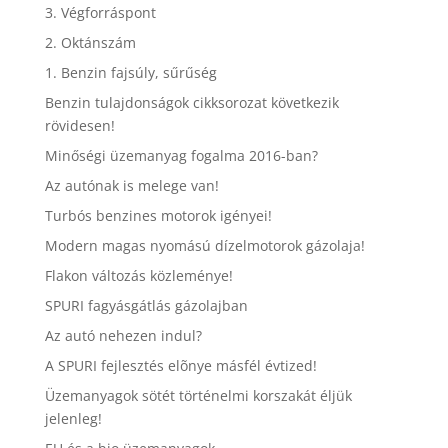
3. Végforráspont
2. Oktánszám
1. Benzin fajsúly, sűrűség
Benzin tulajdonságok cikksorozat következik
rövidesen!
Minőségi üzemanyag fogalma 2016-ban?
Az autónak is melege van!
Turbós benzines motorok igényei!
Modern magas nyomású dízelmotorok gázolaja!
Flakon változás közleménye!
SPURI fagyásgátlás gázolajban
Az autó nehezen indul?
A SPURI fejlesztés elõnye másfél évtized!
Üzemanyagok sötét történelmi korszakát éljük
jelenleg!