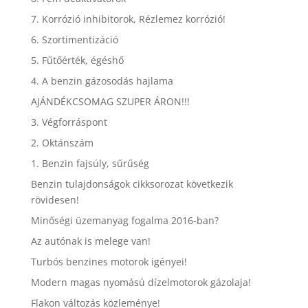
7. Korrózió inhibitorok, Rézlemez korrózió!
6. Szortimentizáció
5. Fűtőérték, égéshő
4. A benzin gázosodás hajlama
AJÁNDÉKCSOMAG SZUPER ÁRON!!!
3. Végforráspont
2. Oktánszám
1. Benzin fajsúly, sűrűség
Benzin tulajdonságok cikksorozat következik
rövidesen!
Minőségi üzemanyag fogalma 2016-ban?
Az autónak is melege van!
Turbós benzines motorok igényei!
Modern magas nyomású dízelmotorok gázolaja!
Flakon változás közleménye!