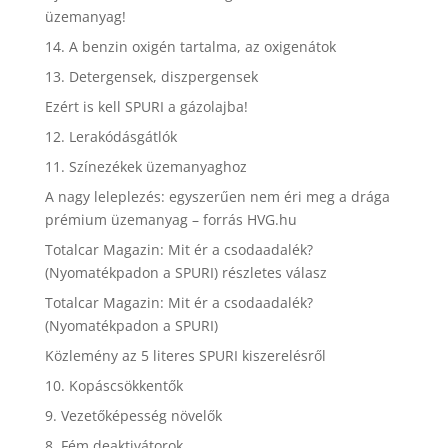
üzemanyag!
14. A benzin oxigén tartalma, az oxigenátok
13. Detergensek, diszpergensek
Ezért is kell SPURI a gázolajba!
12. Lerakódásgátlók
11. Színezékek üzemanyaghoz
A nagy leleplezés: egyszerűen nem éri meg a drága
prémium üzemanyag – forrás HVG.hu
Totalcar Magazin: Mit ér a csodaadalék?
(Nyomatékpadon a SPURI) részletes válasz
Totalcar Magazin: Mit ér a csodaadalék?
(Nyomatékpadon a SPURI)
Közlemény az 5 literes SPURI kiszerelésről
10. Kopáscsökkentők
9. Vezetőképesség növelők
8. Fém deaktivátorok