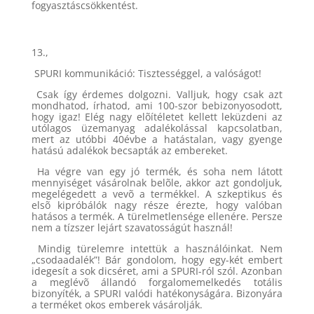
fogyasztáscsökkentést.
13.,
SPURI kommunikáció: Tisztességgel, a valóságot!
Csak így érdemes dolgozni. Valljuk, hogy csak azt
mondhatod, írhatod, ami 100-szor bebizonyosodott,
hogy igaz! Elég nagy elõítéletet kellett leküzdeni az
utólagos üzemanyag adalékolással kapcsolatban,
mert az utóbbi 40évbe a hatástalan, vagy gyenge
hatású adalékok becsapták az embereket.
Ha végre van egy jó termék, és soha nem látott
mennyiséget vásárolnak belõle, akkor azt gondoljuk,
megelégedett a vevõ a termékkel. A szkeptikus és
elsõ kipróbálók nagy része érezte, hogy valóban
hatásos a termék. A türelmetlensége ellenére. Persze
nem a tízszer lejárt szavatosságút használ!
Mindig türelemre intettük a használóinkat. Nem
„csodaadalék”! Bár gondolom, hogy egy-két embert
idegesít a sok dicséret, ami a SPURI-ról szól. Azonban
a meglévõ állandó forgalomemelkedés totális
bizonyíték, a SPURI valódi hatékonyságára. Bizonyára
a terméket okos emberek vásárolják.