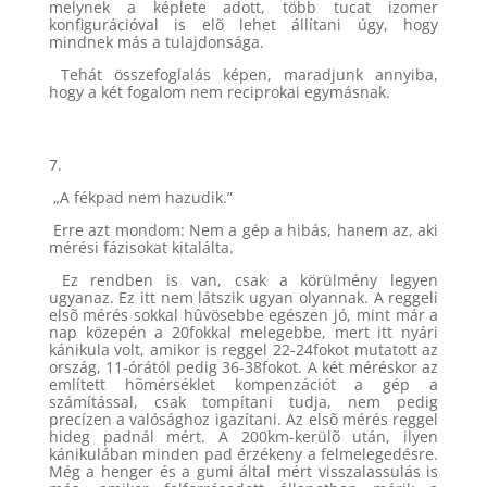
melynek a képlete adott, több tucat izomer
konfigurációval is elõ lehet állítani úgy, hogy
mindnek más a tulajdonsága.
Tehát összefoglalás képen, maradjunk annyiba,
hogy a két fogalom nem reciprokai egymásnak.
7.
„A fékpad nem hazudik.”
Erre azt mondom: Nem a gép a hibás, hanem az, aki
mérési fázisokat kitalálta.
Ez rendben is van, csak a körülmény legyen
ugyanaz. Ez itt nem látszik ugyan olyannak. A reggeli
elsõ mérés sokkal hûvösebbe egészen jó, mint már a
nap közepén a 20fokkal melegebbe, mert itt nyári
kánikula volt, amikor is reggel 22-24fokot mutatott az
ország, 11-órától pedig 36-38fokot. A két méréskor az
említett hõmérséklet kompenzációt a gép a
számítással, csak tompítani tudja, nem pedig
precízen a valósághoz igazítani. Az elsõ mérés reggel
hideg padnál mért. A 200km-kerülõ után, ilyen
kánikulában minden pad érzékeny a felmelegedésre.
Még a henger és a gumi által mért visszalassulás is