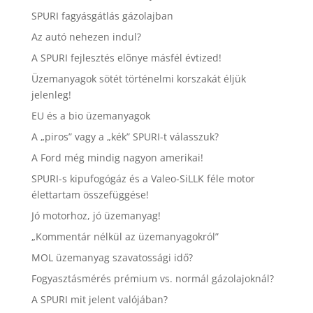
SPURI fagyásgátlás gázolajban
Az autó nehezen indul?
A SPURI fejlesztés elõnye másfél évtized!
Üzemanyagok sötét történelmi korszakát éljük
jelenleg!
EU és a bio üzemanyagok
A „piros” vagy a „kék” SPURI-t válasszuk?
A Ford még mindig nagyon amerikai!
SPURI-s kipufogógáz és a Valeo-SiLLK féle motor
élettartam összefüggése!
Jó motorhoz, jó üzemanyag!
„Kommentár nélkül az üzemanyagokról”
MOL üzemanyag szavatossági idő?
Fogyasztásmérés prémium vs. normál gázolajoknál?
A SPURI mit jelent valójában?