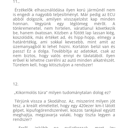
11.,
Érzékelõk elhasználódása ilyen korú jármûnél nem
is engedi a nagyobb teljesítményt. Már pedig az ECU
abból dolgozik, amilyen visszajelzést kap minden
honnan. Vegyünk egy légtömeg mérõt. A
tönkremenetel, nem hirtelen, váratlanul következik
be, hanem óvatosan. Közben a fûtött lap lassan kiég,
koszolódik, más értéket ad, és hipp-hopp, elmegy a
határértékig, ami sokkal kevesebb, mint amit az
üzemanyagból ki lehet hozni. Korláton belül van és
passz! Ez a dolga. Továbbítja az adatokat, csak az
nem biztos, hogy valós ennyi év távlatából. Ilyen
erõvel ki lehetne cserélni az autó minden alkatrészét.
Türelem kell, hogy kitisztuljon a rendszer!
12.
„Kikormolós túra” milyen tudománytalan dolog ez?
Térjünk vissza a Skodához. Az, miszerint milyen jót
tesz, a kreált elmélettel, hogy egy 420ezer km-t látott
gépet, kipufogórendszerével, koszos tankjával együtt
meghajtja, megzavarja valaki, hogy tiszta legyen a
rendszer?
Errõl, inkább ne nyilatkozzak, mert így