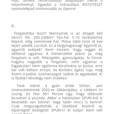
más, amikor felforrósodott állapotban mérik a
teljesítményt. Egyedül a hidraulikus ROTOTESZT
nyomatékpad immunisabb az ilyenre!
8.,
Forgalomba teszt? Mennyinek is az átlagát kell
venni? Kb. 200-230km? Tyû-ha! 5-10 tankoláshoz
képest, elég semminek hat. Pláne több mint öt éve
lejárt adalék cuccból. Ez a tárgyilagosság! Egyenlõ út,
egyenlõ esélyek? Nem hiszem, hogy reggel és
délkörül ugyanaz. A hõmérséklet pláne. Ja, még
forgalom is volt, fékezgetés, gyorsulgatás, ki hinné,
hogyha nagyobb a forgalom, nem ugyanaz a
fogyasztás? Nem egyforma körülmény az biztos, erre
kár volt költeni ennyit, és kínlódni egész nap, meg
fizetni a padot, üzemanyagot, stábot és egyebeket. Ki
is fizette? Mindegy nem érdekes!
Tank méret a gyári érték 55liter, ami
szomszédomnak 2002-es Oktáviájába, a cikkben írt
csurig, 63 liter fér! Persze úgy, hogy többször
kicsattan a pisztoly. Akkor a hatástalan SPURI-ból is
kevesebb van benne? Vagy talán nincs is benne?
Csak megszagoltatták a Skodával kívülrõl az
elpárolgott bedöglött SPURI-t? Ki tudja? Nem volt