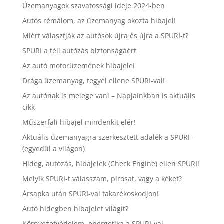
Üzemanyagok szavatossági ideje 2024-ben
Autós rémálom, az üzemanyag okozta hibajel!
Miért választják az autósok újra és újra a SPURI-t?
SPURI a téli autózás biztonságáért
Az autó motorüzemének hibajelei
Drága üzemanyag, tegyél ellene SPURI-val!
Az autónak is melege van! – Napjainkban is aktuális
cikk
Műszerfali hibajel mindenkit elér!
Aktuális üzemanyagra szerkesztett adalék a SPURI –
(egyedül a világon)
Hideg, autózás, hibajelek (Check Engine) ellen SPURI!
Melyik SPURI-t válasszam, pirosat, vagy a kéket?
Ársapka után SPURI-val takarékoskodjon!
Autó hidegben hibajelet világít?
Környezetvédelem, energetika a SPURI-val