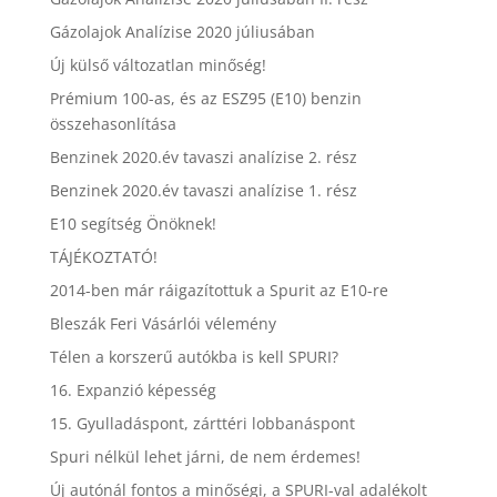
Gázolajok Analízise 2020 júliusában
Új külső változatlan minőség!
Prémium 100-as, és az ESZ95 (E10) benzin
összehasonlítása
Benzinek 2020.év tavaszi analízise 2. rész
Benzinek 2020.év tavaszi analízise 1. rész
E10 segítség Önöknek!
TÁJÉKOZTATÓ!
2014-ben már ráigazítottuk a Spurit az E10-re
Bleszák Feri Vásárlói vélemény
Télen a korszerű autókba is kell SPURI?
16. Expanzió képesség
15. Gyulladáspont, zárttéri lobbanáspont
Spuri nélkül lehet járni, de nem érdemes!
Új autónál fontos a minőségi, a SPURI-val adalékolt