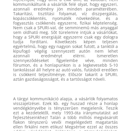
kommunikáltunk a vásárlók felé olyat, hogy egyszeri,
azonnali eredmény jön minden paraméterében.
Takarítási, tisztítási folyamat, víz diszpergálás,
kopáscsökkentés, nyomaték növekedése, és a
fogyasztás csökkenés egyszerre, fizikai képtelenség.
Nem csak a SPURI-val, de semminemû más anyaggal
sem oldható meg. Sõt türelemre intjük a vásárlókat,
hogy a SPURI energiáját egyszerre csak egy dologra
tudja fordítani. Következés képen teljesen
egyértelmû, hogy egy nagyon sokat futott, a tanktól a
kipufogó végéig szennyezett autón nem lehet
azonnali eredményt elérni. Ismeretlen
szennyezõdéseket figyelembe véve, minden
fórumon, és a honlapunkon is a legkevesebb 5-10
tankolással áll helyre az autó valós, futásból eredõen
is csökkent teljesítménye. Elõször takarít a SPURI,
aztán gazdaságosságot, és a tartósságot növeli.
A tárgyi kommunikáció alapja, a vásárlók folyamatos
visszajelzései. Ezek kb. egy huszad része a honlap
vendégkönyvébe is tényszerûen megjelenik. Teszik
ezt a kezdetektõl, mely 1993-óta iránymutatást ad
fejlesztéseinkhez! Talán a több milliós megvásárolt
flakon tényszerû vevõi megelégedett magatartás
ellen firkálni nem etikus! Megsértve ezzel az összes