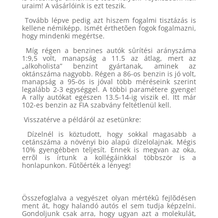
uraim! A vásárlóink is ezt teszik.
Tovább lépve pedig azt hiszem fogalmi tisztázás is
kellene némiképp. Ismét érthetõen fogok fogalmazni,
hogy mindenki megértse.
Míg régen a benzines autók sûrítési arányszáma
1:9,5 volt, manapság a 11.5 az átlag, mert az
„alkoholista” benzint gyártanak, aminek az
oktánszáma nagyobb. Régen a 86-os benzin is jó volt,
manapság a 95-ös is jóval több méréseink szerint
legalább 2-3 egységgel. A többi paramétere gyenge!
A rally autókat egészen 13.5-14-ig viszik el. Itt már
102-es benzin az FIA szabvány feltétlenül kell.
Visszatérve a példáról az esetünkre:
Dízelnél is köztudott, hogy sokkal magasabb a
cetánszáma a növényi bio alapú dízelolajnak. Mégis
10% gyengébben teljesít. Ennek is megvan az oka,
errõl is írtunk a kollégáinkkal többször is a
honlapunkon. Fûtõérték a lényeg!
Összefoglalva a vegyészet olyan mértékû fejlõdésen
ment át, hogy halandó autós el sem tudja képzelni.
Gondoljunk csak arra, hogy ugyan azt a molekulát,