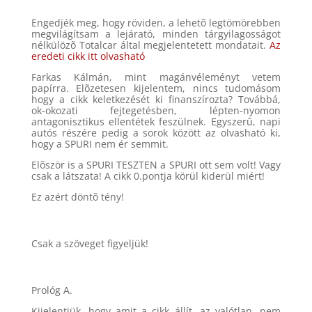
Engedjék meg, hogy röviden, a lehetõ legtömörebben
megvilágítsam a lejárató, minden tárgyilagosságot
nélkülözõ Totalcar által megjelentetett mondatait.
Az
eredeti cikk itt olvasható
Farkas Kálmán, mint magánvéleményt vetem
papírra. Elõzetesen kijelentem, nincs tudomásom
hogy a cikk keletkezését ki finanszírozta? Továbbá,
ok-okozati fejtegetésben, lépten-nyomon
antagonisztikus ellentétek feszülnek. Egyszerû, napi
autós részére pedig a sorok között az olvasható ki,
hogy a SPURI nem ér semmit.
Elõször is a SPURI TESZTEN a SPURI ott sem volt! Vagy
csak a látszata! A cikk 0.pontja körül kiderül miért!
Ez azért döntõ tény!
Csak a szöveget figyeljük!
Prológ A.
Kijelentjük, hogy amit a cikk állít, az valótlan, nem