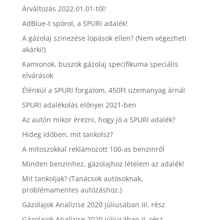
Árváltozás 2022.01.01-től!
AdBlue-t spórol, a SPURI adalék!
A gázolaj színezése lopások ellen? (Nem végezheti
akárki!)
Kamionok, buszok gázolaj specifikuma speciális
elvárások
Élénkül a SPURI forgalom, 450Ft üzemanyag árnál
SPURI adalékolás előnyei 2021-ben
Az autón mikor érezni, hogy jó a SPURI adalék?
Hideg időben, mit tankolsz?
A mítoszokkal reklámozott 100-as benzinről
Minden benzinhez, gázolajhoz lételem az adalék!
Mit tankoljak? (Tanácsok autósoknak,
problémamentes autózáshoz.)
Gázolajok Analízise 2020 júliusában III. rész
Gázolajok Analízise 2020 júliusában II. rész