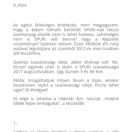
0.,Pont
Az egész felesleges értekezés, mert megjegyzem,
hogy a képen látható betöltött SPURI-nak látszó
üzemanyag adalék nem is lehet hatásos. Lehetséges
nem is SPURI volt benne? Vagy a képzelet
szüleménye? Gyártási dátum: Ezen HONDA VTI rally
autóval legutoljára az üzembõl 2012.év márciusában
lett kiszállítva.
Gyártás szavatossági ideje, akkor 6hónap volt. Kb.
tízszer egymás után is lejárt a SPURI szavatossága
2017 augusztusában. Úgy durván 5 és fél éve.
Példa: Vizsgálhatjuk milyen finom a tojás, amikor
tízszeresen lejárt a szavatossági ideje. Fincsi lehet
ugye? Jó étvágyat!
Itt vége is lehetne a cikknek! Ám, nézzük: „miként
lõtték fejbe önmagukat”, a tesztelõk!
1.,
Sorban az elején kezdjük a donor autóval, a cikk