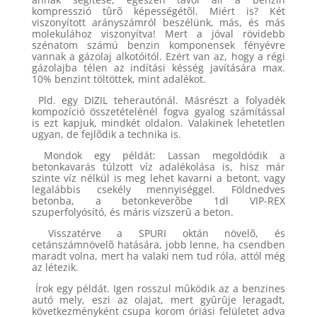
kompresszió tûrõ képességétõl. Miért is? Két
viszonyított arányszámról beszélünk, más, és más
molekulához viszonyítva! Mert a jóval rövidebb
szénatom számú benzin komponensek fényévre
vannak a gázolaj alkotóitól. Ezért van az, hogy a régi
gázolajba télen az indítási késség javítására max.
10% benzint töltöttek, mint adalékot.
Pld. egy DIZIL teherautónál. Másrészt a folyadék
kompozíció összetételénél fogva gyalog számítással
is ezt kapjuk, mindkét oldalon. Valakinek lehetetlen
ugyan, de fejlõdik a technika is.
Mondok egy példát: Lassan megoldódik a
betonkavarás túlzott víz adalékolása is, hisz már
szinte víz nélkül is meg lehet kavarni a betont, vagy
legalábbis csekély mennyiséggel. Földnedves
betonba, a betonkeverõbe 1dl VIP-REX
szuperfolyósító, és máris vízszerû a beton.
Visszatérve a SPURI oktán növelõ, és
cetánszámnövelõ hatására, jobb lenne, ha csendben
maradt volna, mert ha valaki nem tud róla, attól még
az létezik.
Írok egy példát. Igen rosszul mûködik az a benzines
autó mely, eszi az olajat, mert gyûrûje leragadt,
következményként csupa korom óriási felületet adva