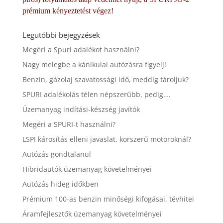
prémium kényeztetést végez!
Legutóbbi bejegyzések
Megéri a Spuri adalékot használni?
Nagy melegbe a kánikulai autózásra figyelj!
Benzin, gázolaj szavatossági idő, meddig tároljuk?
SPURI adalékolás télen népszerűbb, pedig….
Üzemanyag indítási-készség javítók
Megéri a SPURI-t használni?
LSPI károsítás elleni javaslat, korszerű motoroknál?
Autózás gondtalanul
Hibridautók üzemanyag követelményei
Autózás hideg időkben
Prémium 100-as benzin minőségi kifogásai, tévhitei
Áramfejlesztők üzemanyag követelményei