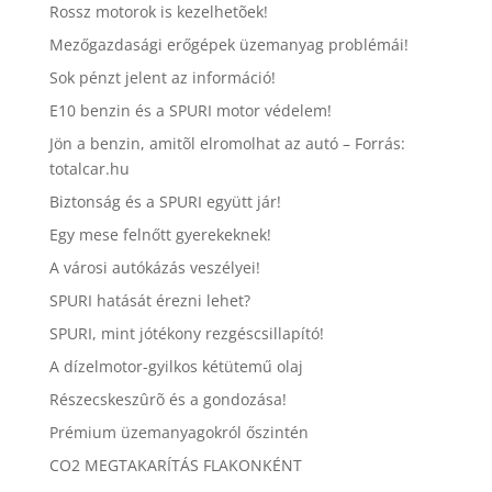
Rossz motorok is kezelhetõek!
Mezőgazdasági erőgépek üzemanyag problémái!
Sok pénzt jelent az információ!
E10 benzin és a SPURI motor védelem!
Jön a benzin, amitõl elromolhat az autó – Forrás:
totalcar.hu
Biztonság és a SPURI együtt jár!
Egy mese felnőtt gyerekeknek!
A városi autókázás veszélyei!
SPURI hatását érezni lehet?
SPURI, mint jótékony rezgéscsillapító!
A dízelmotor-gyilkos kétütemű olaj
Részecskeszûrõ és a gondozása!
Prémium üzemanyagokról őszintén
CO2 MEGTAKARÍTÁS FLAKONKÉNT