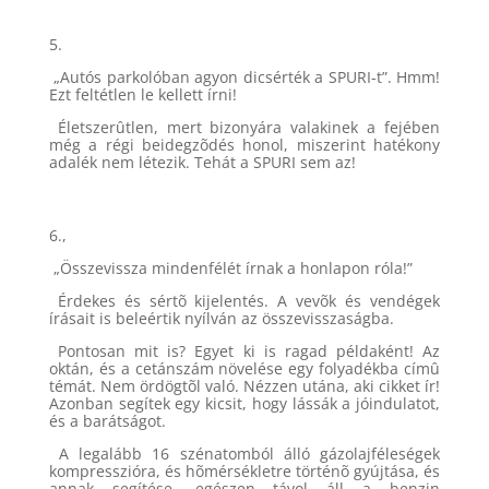
5.
„Autós parkolóban agyon dicsérték a SPURI-t”. Hmm!
Ezt feltétlen le kellett írni!
Életszerûtlen, mert bizonyára valakinek a fejében
még a régi beidegzõdés honol, miszerint hatékony
adalék nem létezik. Tehát a SPURI sem az!
6.,
„Összevissza mindenfélét írnak a honlapon róla!”
Érdekes és sértõ kijelentés. A vevõk és vendégek
írásait is beleértik nyílván az összevisszaságba.
Pontosan mit is? Egyet ki is ragad példaként! Az
oktán, és a cetánszám növelése egy folyadékba címû
témát. Nem ördögtõl való. Nézzen utána, aki cikket ír!
Azonban segítek egy kicsit, hogy lássák a jóindulatot,
és a barátságot.
A legalább 16 szénatomból álló gázolajféleségek
kompresszióra, és hõmérsékletre történõ gyújtása, és
annak segítése, egészen távol áll a benzin