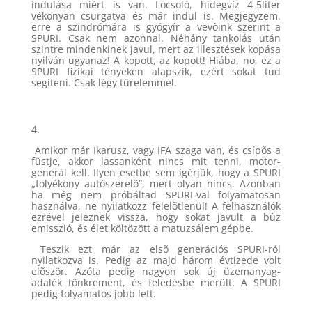
indulása miért is van. Locsoló, hidegvíz 4-5liter
vékonyan csurgatva és már indul is. Megjegyzem,
erre a szindrómára is gyógyír a vevõink szerint a
SPURI. Csak nem azonnal. Néhány tankolás után
szintre mindenkinek javul, mert az illesztések kopása
nyilván ugyanaz! A kopott, az kopott! Hiába, no, ez a
SPURI fizikai tényeken alapszik, ezért sokat tud
segíteni. Csak légy türelemmel.
4.
Amikor már Ikarusz, vagy IFA szaga van, és csípõs a
füstje, akkor lassanként nincs mit tenni, motor-
generál kell. Ilyen esetbe sem ígérjük, hogy a SPURI
„folyékony autószerelõ”, mert olyan nincs. Azonban
ha még nem próbáltad SPURI-val folyamatosan
használva, ne nyilatkozz felelõtlenül! A felhasználók
ezrével jeleznek vissza, hogy sokat javult a bûz
emisszió, és élet költözött a matuzsálem gépbe.
Teszik ezt már az elsõ generációs SPURI-ról
nyilatkozva is. Pedig az majd három évtizede volt
elõször. Azóta pedig nagyon sok új üzemanyag-
adalék tönkrement, és feledésbe merült. A SPURI
pedig folyamatos jobb lett.