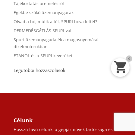
Tájékoztatás áremelésről
Egekbe szökő üzemanyagárak
Olvad a hó, múlik a tél, SPURI hova lettél?
DERMEDÉSGÁTLÁS SPURI-val
Spuri üzemanyagadalék a magasnyomású
dízelmotorokban
ETANOL és a SPURI keverékei
0
Legutóbbi hozzászólások
Célunk
Hosszú távú célunk, a gépjárművek tartóssága és