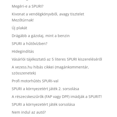
Megéri-e a SPURI?
Kivonat a vendégkönyvből, avagy tisztelet
Mezőtúrnak!
Új plakát
Drágább a gázolaj, mint a benzin
SPURI a hűtővízben?
Hidegindítás
Vásárlói tájékoztató az 5 literes SPURI kiszereléséről
A vezess.hu hibás cikkei (magánkommentár,
szösszenetek)
Profi motorhûtés SPURI-val
SPURI a környezetért játék 2. sorsolása
A részecskeszűrők (FAP vagy DPF) imádják a SPURIT!
SPURI a környezetért játék sorsolása
Nem indul az autó?