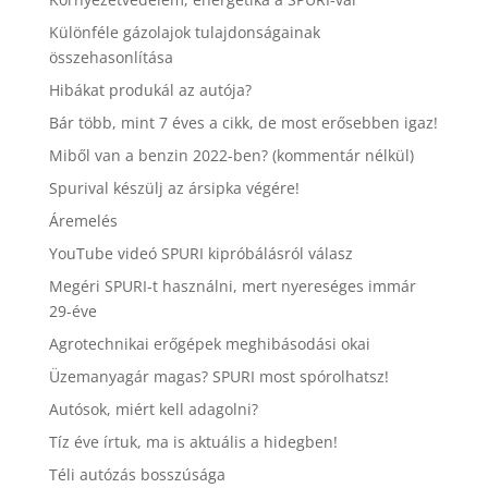
Különféle gázolajok tulajdonságainak
összehasonlítása
Hibákat produkál az autója?
Bár több, mint 7 éves a cikk, de most erősebben igaz!
Miből van a benzin 2022-ben? (kommentár nélkül)
Spurival készülj az ársipka végére!
Áremelés
YouTube videó SPURI kipróbálásról válasz
Megéri SPURI-t használni, mert nyereséges immár
29-éve
Agrotechnikai erőgépek meghibásodási okai
Üzemanyagár magas? SPURI most spórolhatsz!
Autósok, miért kell adagolni?
Tíz éve írtuk, ma is aktuális a hidegben!
Téli autózás bosszúsága