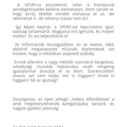
A SPURI-ra visszatérve, talán a honlapunk
vendégkönyvébe kellene beleolvasni. Nem várom el,
hogy ezres tételbe mindet elolvassa el az, aki
véleményt ír, de néhány százat nem árt.
Így képet kaphat, a SPURI-val kapcsolatos igaz,
valóság tartalmáról. Magyarul mit ígérünk, és milyen
módon. És azt teljesítettük-e?
Az információk összegyûjtése, és az óvatos, több
oldalról megalapozott mûszaki kijelentések azt
hiszem, hogy a médiában alapvetõ szabály.
Ennek ellenére a nagy médiák szenzáció kergetése,
nézettségi mutatók hajhászása miatt rengeteg
igaztalannal árasztja el az étert. Szerencsétlen
olvasó, azt sem tudja, mit is higgyen? Kinek is
higgyen? Mi az igazság?
Összegezve, az ilyen jellegû „média elferdítések” a
vevõ megtévesztésének kategóriájába tartozik, és
nagyon gyakori jelenség.