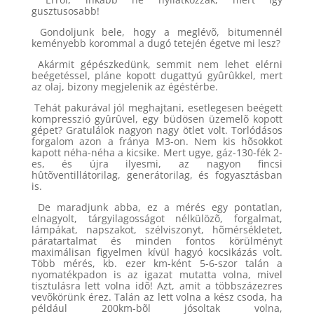
gusztusosabb!
Gondoljunk bele, hogy a meglévõ, bitumennél
keményebb korommal a dugó tetején égetve mi lesz?
Akármit gépészkedünk, semmit nem lehet elérni
beégetéssel, pláne kopott dugattyú gyûrûkkel, mert
az olaj, bizony megjelenik az égéstérbe.
Tehát pakurával jól meghajtani, esetlegesen beégett
kompresszió gyûrûvel, egy büdösen üzemelõ kopott
gépet? Gratulálok nagyon nagy ötlet volt. Torlódásos
forgalom azon a fránya M3-on. Nem kis hõsokkot
kapott néha-néha a kicsike. Mert ugye, gáz-130-fék 2-
es, és újra ilyesmi, az nagyon fincsi
hûtõventillátorilag, generátorilag, és fogyasztásban
is.
De maradjunk abba, ez a mérés egy pontatlan,
elnagyolt, tárgyilagosságot nélkülözõ, forgalmat,
lámpákat, napszakot, szélviszonyt, hõmérsékletet,
páratartalmat és minden fontos körülményt
maximálisan figyelmen kívül hagyó kocsikázás volt.
Több mérés, kb. ezer km-ként 5-6-szor talán a
nyomatékpadon is az igazat mutatta volna, mivel
tisztulásra lett volna idõ! Azt, amit a többszázezres
vevõkörünk érez. Talán az lett volna a kész csoda, ha
például 200km-bõl jósoltak volna,