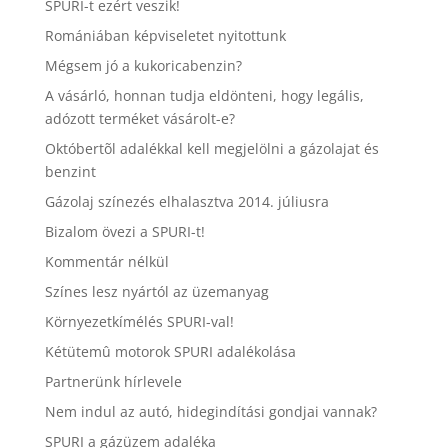
SPURI-t ezért veszik!
Romániában képviseletet nyitottunk
Mégsem jó a kukoricabenzin?
A vásárló, honnan tudja eldönteni, hogy legális,
adózott terméket vásárolt-e?
Októbertõl adalékkal kell megjelölni a gázolajat és
benzint
Gázolaj színezés elhalasztva 2014. júliusra
Bizalom övezi a SPURI-t!
Kommentár nélkül
Színes lesz nyártól az üzemanyag
Környezetkímélés SPURI-val!
Kétütemû motorok SPURI adalékolása
Partnerünk hírlevele
Nem indul az autó, hidegindítási gondjai vannak?
SPURI a gázüzem adaléka