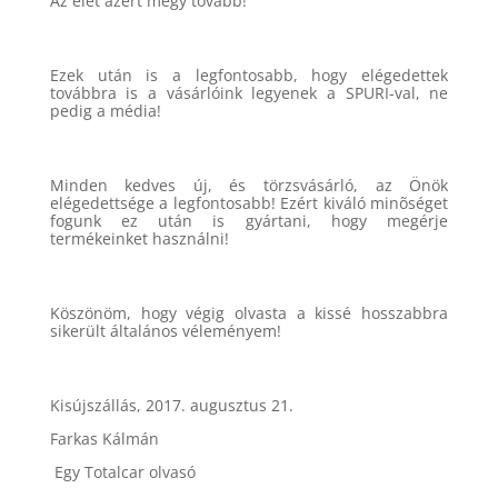
Az élet azért megy tovább!
Ezek után is a legfontosabb, hogy elégedettek
továbbra is a vásárlóink legyenek a SPURI-val, ne
pedig a média!
Minden kedves új, és törzsvásárló, az Önök
elégedettsége a legfontosabb! Ezért kiváló minõséget
fogunk ez után is gyártani, hogy megérje
termékeinket használni!
Köszönöm, hogy végig olvasta a kissé hosszabbra
sikerült általános véleményem!
Kisújszállás, 2017. augusztus 21.
Farkas Kálmán
Egy Totalcar olvasó