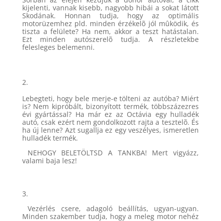
kijelenti, vannak kisebb, nagyobb hibái a sokat látott
Skodának. Honnan tudja, hogy az optimális
motorüzemhez pld. minden érzékelõ jól mûködik, és
tiszta a felülete? Ha nem, akkor a teszt hatástalan.
Ezt minden autószerelõ tudja. A részletekbe
felesleges belemenni.
2.
Lebegteti, hogy bele merje-e tölteni az autóba? Miért
is? Nem kipróbált, bizonyított termék, többszázezres
évi gyártással? Ha már ez az Octávia egy hulladék
autó, csak ezért nem gondolkozott rajta a tesztelõ. És
ha új lenne? Azt sugallja ez egy veszélyes, ismeretlen
hulladék termék.
NEHOGY BELETÖLTSD A TANKBA! Mert vigyázz,
valami baja lesz!
3.
Vezérlés csere, adagoló beállítás, ugyan-ugyan.
Minden szakember tudja, hogy a meleg motor nehéz