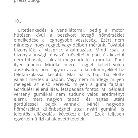
precíz dolog.
10.,
Értetlenkedés a ventillátorral, pedig a motor
hûtésén kívül a beszívott levegõ hõmérséklet
emelkedése a legnagyobb veszteség. Ezért nem
mindegy, hogy reggel, vagy délben mérünk. További
bizonyíték, a vízspricc alkalmazása. Mind csak a
bizonytalansági tényezõt növelte! A pad, és kezelõi
nem hibásak, csak aki megrendelte a munkát. Pont
ilyen módon. Mindkét mérés reggelt kellett volna
abszolválni, pont ugyan azzal a körülményekkel tíz
teletankolással késõbb. Már az is baj, ha elõtte
valakit mértek a padon. Vagy nem mindegy milyen
melegek az elsõ kerekek, milyen a gumi fajtája?
Gördülési ellenállása, letapadása fontos. Mi például
verseny gumikkal nem tudunk valós eredményt
elérni, mert nagyon tapad, és hajtás utáni
gördüléssel bajok vannak! Minél nagyobb
hõmérséklet különbségnél utcai nyári guminál is
jelentõs ellágyulás következik be. Ezek teljesen
egyértelmû fizikai alapvetõ tételek.