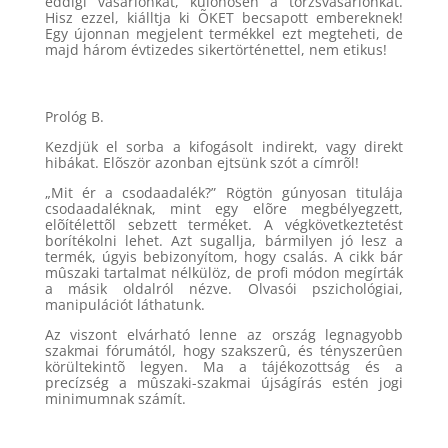
eddigi vásárlónkat, különösen a törzsvásárlónkat.
Hisz ezzel, kiálltja ki ÕKET becsapott embereknek!
Egy újonnan megjelent termékkel ezt megteheti, de
majd három évtizedes sikertörténettel, nem etikus!
Prológ B.
Kezdjük el sorba a kifogásolt indirekt, vagy direkt
hibákat. Elõször azonban ejtsünk szót a címrõl!
„Mit ér a csodaadalék?” Rögtön gúnyosan titulája
csodaadaléknak, mint egy elõre megbélyegzett,
elõítélettõl sebzett terméket. A végkövetkeztetést
borítékolni lehet. Azt sugallja, bármilyen jó lesz a
termék, úgyis bebizonyítom, hogy csalás. A cikk bár
mûszaki tartalmat nélkülöz, de profi módon megírták
a másik oldalról nézve. Olvasói pszichológiai,
manipulációt láthatunk.
Az viszont elvárható lenne az ország legnagyobb
szakmai fórumától, hogy szakszerû, és tényszerûen
körültekintõ legyen. Ma a tájékozottság és a
precízség a mûszaki-szakmai újságírás estén jogi
minimumnak számít.