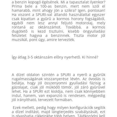
a benzin kopogó égésének. Mi a tapasztalat ilyenkor?
Príma bele a 100-as benzin, mert nem szól el
hamarabb, mint ahogy jön a szikra? Igen, pontosan!
Ha viszont a SPURI-val állandó használattal egyszer
csak kipattan a gyûrû a kormos horony fogságából,
egybõl nem lesz annyi feljutó motorolaj, mely
rontaná az oktánszámot. Továbbá, a kormos
dugótetõ is kezd tisztulni, kisebb öngyulladási
felületet hagyva a benzinnek. Tiszta motor jól
muzsikál, pont úgy, amire tervezték.
Így átlag 3-5 oktánszám elõny nyerhetõ. Ki hinné?
A dízel oldalon szintén a SPURI a nyerõ a gyûrûk
rugalmasságának visszanyerése lévén. Az óvodás is
belátja, hogy jól összenyomni gyulladási fázisig a
gázolajat, csak jól mûködõ tömör, jól záró gyûrûvel
lehet. Ha a SPURI ezt kioldja, nem csak könnyebben
indul, hanem, van expanzió is rendesen, mégpedig
jól irányítható, tervezett formában.
Ezek mellett, pedig hogy milyen konfigurációk segítik
a dízel indítást, majd lángterjedés szabályzását, ezt
is olvashatja cikkeinkbe több helyen. Tájékozódni kell