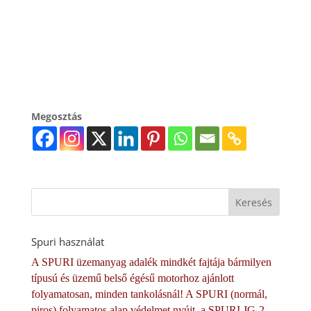
Megosztás
Spuri használat
A SPURI üzemanyag adalék mindkét fajtája bármilyen
típusú és üzemű belső égésű motorhoz ajánlott
folyamatosan, minden tankolásnál! A SPURI (normál,
piros) folyamatos alap védelmet nyújt, a SPURI JG-2