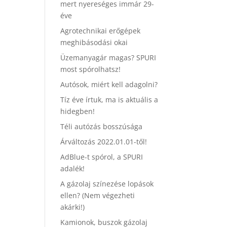
mert nyereséges immár 29-
éve
Agrotechnikai erőgépek
meghibásodási okai
Üzemanyagár magas? SPURI
most spórolhatsz!
Autósok, miért kell adagolni?
Tíz éve írtuk, ma is aktuális a
hidegben!
Téli autózás bosszúsága
Árváltozás 2022.01.01-től!
AdBlue-t spórol, a SPURI
adalék!
A gázolaj színezése lopások
ellen? (Nem végezheti
akárki!)
Kamionok, buszok gázolaj