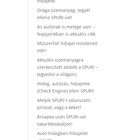
hibajelei
Drága üzemanyag, tegyél
ellene SPURI-val!
Az autónak is melege van! –
Napjainkban is aktuális cikk
Műszerfali hibajel mindenkit
elér!
Aktuális üzemanyagra
szerkesztett adalék a SPURI –
(egyedül a világon)
Hideg, autózás, hibajelek
(Check Engine) ellen SPURI!
Melyik SPURI-t válasszam,
pirosat, vagy a kéket?
Ársapka után SPURI-val
takarékoskodjon!
Autó hidegben hibajelet