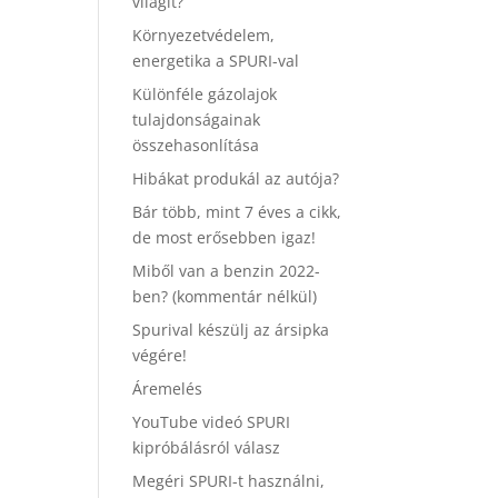
világít?
Környezetvédelem,
energetika a SPURI-val
Különféle gázolajok
tulajdonságainak
összehasonlítása
Hibákat produkál az autója?
Bár több, mint 7 éves a cikk,
de most erősebben igaz!
Miből van a benzin 2022-
ben? (kommentár nélkül)
Spurival készülj az ársipka
végére!
Áremelés
YouTube videó SPURI
kipróbálásról válasz
Megéri SPURI-t használni,