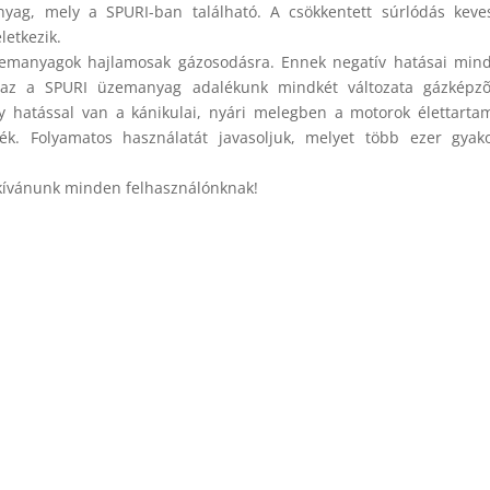
nyag, mely a SPURI-ban található. A csökkentett súrlódás kev
letkezik.
zemanyagok hajlamosak gázosodásra. Ennek negatív hatásai min
almaz a SPURI üzemanyag adalékunk mindkét változata gázképzõ
y hatással van a kánikulai, nyári melegben a motorok élettarta
. Folyamatos használatát javasoljuk, melyet több ezer gyakor
 kívánunk minden felhasználónknak!