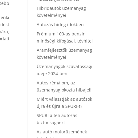
esebb
Hibridautók üzemanyag
követelményei
denki
dést
Autózás hideg időkben
mára,
Prémium 100-as benzin
lati
minőségi kifogásai, tévhitei
Áramfejlesztők üzemanyag
követelményei
Üzemanyagok szavatossági
ideje 2024-ben
Autós rémálom, az
üzemanyag okozta hibajel!
Miért választják az autósok
újra és újra a SPURI-t?
SPURI a téli autózás
biztonságáért
Az autó motorüzemének