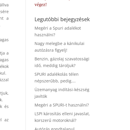
állva
végez!
ésére
int a
Legutóbbi bejegyzések
.
Megéri a Spuri adalékot
használni?
magas
Nagy melegbe a kánikulai
autózásra figyelj!
tja a
Benzin, gázolaj szavatossági
magas
idő, meddig tároljuk?
ékok
kul.
SPURI adalékolás télen
ázzal
népszerűbb, pedig….
Üzemanyag indítási-készség
tjuk,
javítók
k.
Megéri a SPURI-t használni?
uk és
LSPI károsítás elleni javaslat,
l az
korszerű motoroknál?
Autózás gondtalanul