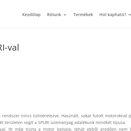
Kezdőlap
Rólunk
Termékek
Hol kapható?
I-val
 rendszer nincs túlméretezve. Használt, sokat futott motoroknál 
két területen segít a SPURI üzemanyag adalékunk mindkét típusa.
val. Itt még tiszta a motor belseje, tehát ebbõl eredõen nem 