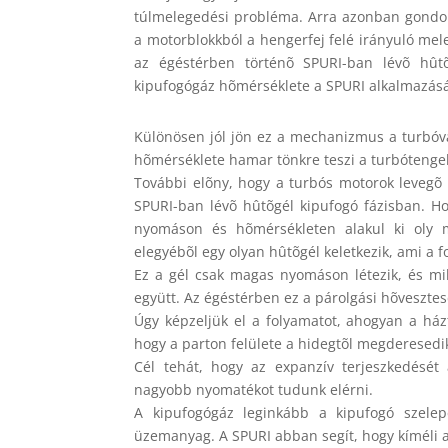
túlmelegedési probléma. Arra azonban gondoln
a motorblokkból a hengerfej felé irányuló mel
az égéstérben történõ SPURI-ban lévõ hûtõg
kipufogógáz hõmérséklete a SPURI alkalmazásával
Különösen jól jön ez a mechanizmus a turbóva
hõmérséklete hamar tönkre teszi a turbótengel
További elõny, hogy a turbós motorok levegõ
SPURI-ban lévõ hûtõgél kipufogó fázisban. H
nyomáson és hõmérsékleten alakul ki oly 
elegyébõl egy olyan hûtõgél keletkezik, ami a
Ez a gél csak magas nyomáson létezik, és mi
együtt. Az égéstérben ez a párolgási hõveszte
Úgy képzeljük el a folyamatot, ahogyan a ház
hogy a parton felülete a hidegtõl megderesed
Cél tehát, hogy az expanzív terjeszkedését
nagyobb nyomatékot tudunk elérni.
A kipufogógáz leginkább a kipufogó szele
üzemanyag. A SPURI abban segít, hogy kíméli a