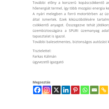
További elõny a korszerû kopáscsökkentõ a
hõenergiát termel, így több mozgási energia ke
A nyári melegben a forró motortérben az ü
által ismertek. Ezek kiküszöbölésére tart
csökkentõ anyagot. Összegezve tehát jótékon
üzembiztosságára a SPURI üzemanyag adalék
tapasztalat is igazol.
További balesetmentes, biztonságos autózást
Tisztelettel:
Farkas Kálmán
ügyvezetõ igazgató
Megosztás