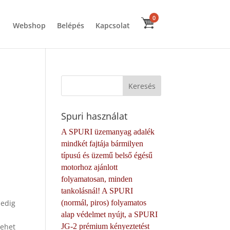
0
Webshop
Belépés
Kapcsolat
Spuri használat
A SPURI üzemanyag adalék
mindkét fajtája bármilyen
típusú és üzemű belső égésű
motorhoz ajánlott
folyamatosan, minden
tankolásnál! A SPURI
pedig
(normál, piros) folyamatos
alap védelmet nyújt, a SPURI
lehet
JG-2 prémium kényeztetést