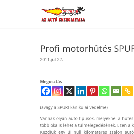
Profi motorhûtés SPUR
2011.júl 22.
Megosztás
(avagy a SPURI kánikulai védelme)
Vannak olyan autó típusok, melyeknél a hûtési
több oka is lehet a túlmelegedésének. Ezen a 
Kezdjük egy új null kilométeres szalon autó