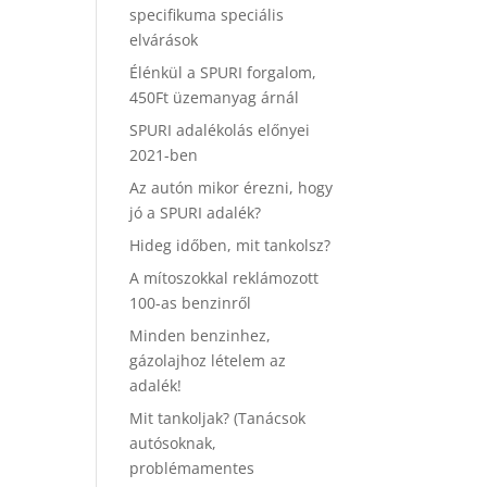
specifikuma speciális
elvárások
Élénkül a SPURI forgalom,
450Ft üzemanyag árnál
SPURI adalékolás előnyei
2021-ben
Az autón mikor érezni, hogy
jó a SPURI adalék?
Hideg időben, mit tankolsz?
A mítoszokkal reklámozott
100-as benzinről
Minden benzinhez,
gázolajhoz lételem az
adalék!
Mit tankoljak? (Tanácsok
autósoknak,
problémamentes