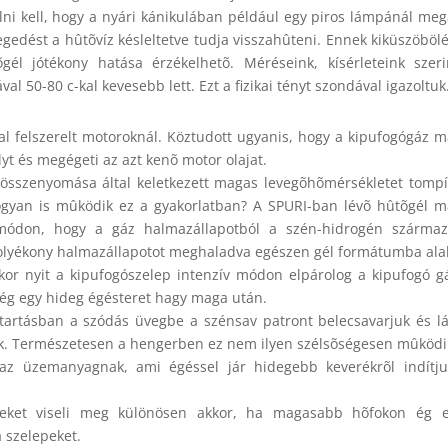
i kell, hogy a nyári kánikulában például egy piros lámpánál meg
egedést a hûtõvíz késleltetve tudja visszahûteni. Ennek kiküszöböl
él jótékony hatása érzékelhetõ. Méréseink, kísérleteink szer
 50-80 c-kal kevesebb lett. Ezt a fizikai tényt szondával igazoltuk
l felszerelt motoroknál. Köztudott ugyanis, hogy a kipufogógáz 
yt és megégeti az azt kenõ motor olajat.
 összenyomása által keletkezett magas levegõhõmérsékletet tompí
ogyan is mûködik ez a gyakorlatban? A SPURI-ban lévõ hûtõgél 
módon, hogy a gáz halmazállapotból a szén-hidrogén származ
 folyékony halmazállapotot meghaladva egészen gél formátumba ala
kor nyit a kipufogószelep intenzív módon elpárolog a kipufogó g
ség egy hideg égésteret hagy maga után.
tartásban a szódás üvegbe a szénsav patront belecsavarjuk és lá
ik. Természetesen a hengerben ez nem ilyen szélsõségesen mûködi
 az üzemanyagnak, ami égéssel jár hidegebb keverékrõl indítj
peket viseli meg különösen akkor, ha magasabb hõfokon ég e
 szelepeket.