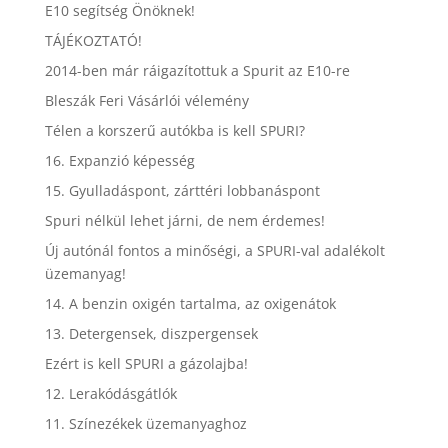
E10 segítség Önöknek!
TÁJÉKOZTATÓ!
2014-ben már ráigazítottuk a Spurit az E10-re
Bleszák Feri Vásárlói vélemény
Télen a korszerű autókba is kell SPURI?
16. Expanzió képesség
15. Gyulladáspont, zárttéri lobbanáspont
Spuri nélkül lehet járni, de nem érdemes!
Új autónál fontos a minőségi, a SPURI-val adalékolt
üzemanyag!
14. A benzin oxigén tartalma, az oxigenátok
13. Detergensek, diszpergensek
Ezért is kell SPURI a gázolajba!
12. Lerakódásgátlók
11. Színezékek üzemanyaghoz