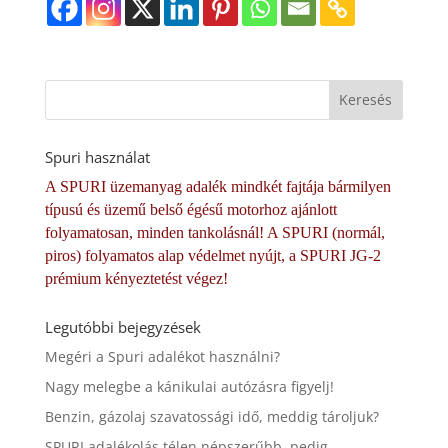
Spuri használat
A SPURI üzemanyag adalék mindkét fajtája bármilyen
típusú és üzemű belső égésű motorhoz ajánlott
folyamatosan, minden tankolásnál! A SPURI (normál,
piros) folyamatos alap védelmet nyújt, a SPURI JG-2
prémium kényeztetést végez!
Legutóbbi bejegyzések
Megéri a Spuri adalékot használni?
Nagy melegbe a kánikulai autózásra figyelj!
Benzin, gázolaj szavatossági idő, meddig tároljuk?
SPURI adalékolás télen népszerűbb, pedig….