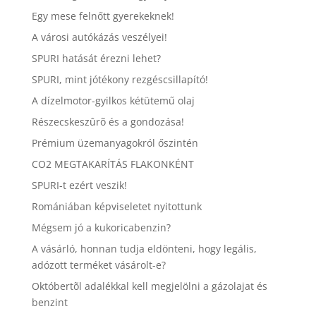
Egy mese felnőtt gyerekeknek!
A városi autókázás veszélyei!
SPURI hatását érezni lehet?
SPURI, mint jótékony rezgéscsillapító!
A dízelmotor-gyilkos kétütemű olaj
Részecskeszûrõ és a gondozása!
Prémium üzemanyagokról őszintén
CO2 MEGTAKARÍTÁS FLAKONKÉNT
SPURI-t ezért veszik!
Romániában képviseletet nyitottunk
Mégsem jó a kukoricabenzin?
A vásárló, honnan tudja eldönteni, hogy legális,
adózott terméket vásárolt-e?
Októbertõl adalékkal kell megjelölni a gázolajat és
benzint