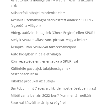
Az autónak is melege van! – Napjainkban is aktuális
cikk
Műszerfali hibajel mindenkit elér!
Aktuális üzemanyagra szerkesztett adalék a SPURI –
(egyedül a világon)
Hideg, autózás, hibajelek (Check Engine) ellen SPURI!
Melyik SPURI-t válasszam, pirosat, vagy a kéket?
Ársapka után SPURI-val takarékoskodjon!
Autó hidegben hibajelet világít?
Környezetvédelem, energetika a SPURI-val
Különféle gázolajok tulajdonságainak
összehasonlítása
Hibákat produkál az autója?
Bár több, mint 7 éves a cikk, de most erősebben igaz!
Miből van a benzin 2022-ben? (kommentár nélkül)
Spurival készülj az ársipka végére!