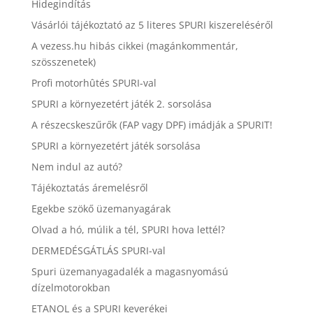
Hidegindítás
Vásárlói tájékoztató az 5 literes SPURI kiszereléséről
A vezess.hu hibás cikkei (magánkommentár,
szösszenetek)
Profi motorhûtés SPURI-val
SPURI a környezetért játék 2. sorsolása
A részecskeszűrők (FAP vagy DPF) imádják a SPURIT!
SPURI a környezetért játék sorsolása
Nem indul az autó?
Tájékoztatás áremelésről
Egekbe szökő üzemanyagárak
Olvad a hó, múlik a tél, SPURI hova lettél?
DERMEDÉSGÁTLÁS SPURI-val
Spuri üzemanyagadalék a magasnyomású
dízelmotorokban
ETANOL és a SPURI keverékei