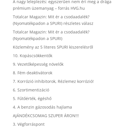
A nagy leleplezés: egyszerűen nem éri meg a drága
prémium üzemanyag – forrás HVG.hu
Totalcar Magazin: Mit ér a csodaadalék?
(Nyomatékpadon a SPURI) részletes válasz
Totalcar Magazin: Mit ér a csodaadalék?
(Nyomatékpadon a SPURI)
Közlemény az 5 literes SPURI kiszerelésről
10. Kopáscsökkentők
9. Vezetőképesség növelők
8. Fém deaktivátorok
7. Korrózió inhibitorok, Rézlemez korrózió!
6. Szortimentizáció
5. Fűtőérték, égéshő
4. A benzin gázosodás hajlama
AJÁNDÉKCSOMAG SZUPER ÁRON!!!
3. Végforráspont