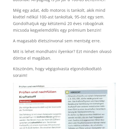
Még egy adat, 4db motoros is tankolt, akik mind
kivétel nélkül 100-ast tankoltak, 95-öst egy sem.
Gondolhatjuk egy kétütemű 20 éves robogónak
micsoda kegyelemdöfés egy prémium benzin!
A magasabb életszínvonal sem mentség erre.
Mit is lehet mondhatni ilyenkor? Ezt minden olvasó
döntse el magában.
Köszönöm, hogy végigolvasta elgondolkodtató
soraim!