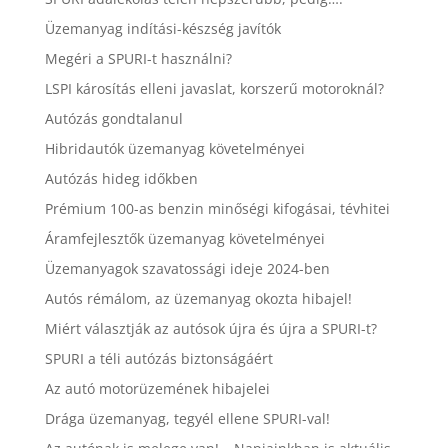
Üzemanyag indítási-készség javítók
Megéri a SPURI-t használni?
LSPI károsítás elleni javaslat, korszerű motoroknál?
Autózás gondtalanul
Hibridautók üzemanyag követelményei
Autózás hideg időkben
Prémium 100-as benzin minőségi kifogásai, tévhitei
Áramfejlesztők üzemanyag követelményei
Üzemanyagok szavatossági ideje 2024-ben
Autós rémálom, az üzemanyag okozta hibajel!
Miért választják az autósok újra és újra a SPURI-t?
SPURI a téli autózás biztonságáért
Az autó motorüzemének hibajelei
Drága üzemanyag, tegyél ellene SPURI-val!