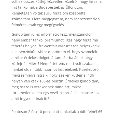
volt az összes kútfej, közvetlen közelről, hogy lássam,
mit tankolnak a Budapestiek az Üllői úton.
Rengetegen voltak sűrű forgalom közepette
számoltam. Előre megjegyzem, nem reprezentatív a
felmérés, csak egy megfigyelés.
Gondoltam jó kis információ lesz, megszámolom
hány ember tankol prémiumot. Igaz nagy forgalmú
tehetős helyen, frekventált városrészen helyezkedik
el a benzinkút. Akkor döntöttem el, hogy számolok,
amikor érdekes dolgot láttam. Sorba álltak négy
kútfejnél. Miért? Nem értettem, mert volt szabad
minkét oldali többi számos kútfejeknél. Közelebbről
megszemlélve látszik, hogy ezeken kútfejnél 4db
helyen van csak 100-as benzin! Érdekes gondoltam,
még össze is verekednek mindjárt, mikor
türelmetlenkedett egy vevő, a sort állás miatt! Mi az,
amit ingyen adnak itt?
Pontosan 2 óra 10 perc alatt tankoltak a 4db fejnél 65