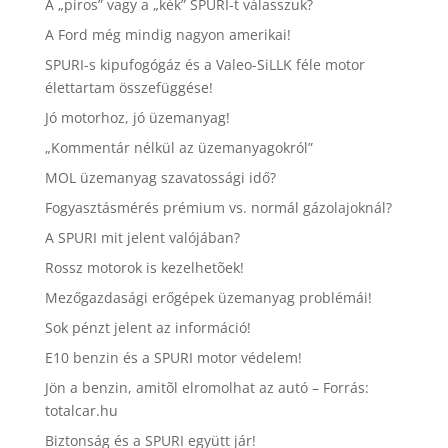
A „piros” vagy a „kék” SPURI-t válasszuk?
A Ford még mindig nagyon amerikai!
SPURI-s kipufogógáz és a Valeo-SiLLK féle motor
élettartam összefüggése!
Jó motorhoz, jó üzemanyag!
„Kommentár nélkül az üzemanyagokról”
MOL üzemanyag szavatossági idő?
Fogyasztásmérés prémium vs. normál gázolajoknál?
A SPURI mit jelent valójában?
Rossz motorok is kezelhetõek!
Mezőgazdasági erőgépek üzemanyag problémái!
Sok pénzt jelent az információ!
E10 benzin és a SPURI motor védelem!
Jön a benzin, amitõl elromolhat az autó – Forrás:
totalcar.hu
Biztonság és a SPURI együtt jár!