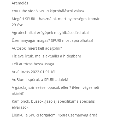
Áremelés
YouTube videó SPURI kipróbálásról válasz
Megéri SPURI-t használni, mert nyereséges immár
29-éve
Agrotechnikai erőgépek meghibásodási okai
Üzemanyagár magas? SPURI most spórolhatsz!
Autósok, miért kell adagolni?
Tíz éve írtuk, ma is aktuális a hidegben!
Téli autózás bosszúsága
Árváltozás 2022.01.01-től!
AdBlue-t spórol, a SPURI adalék!
A gázolaj színezése lopások ellen? (Nem végezheti
akárki!)
Kamionok, buszok gázolaj specifikuma speciális
elvárások
Élénkül a SPURI forgalom, 450Ft üzemanyag árnál