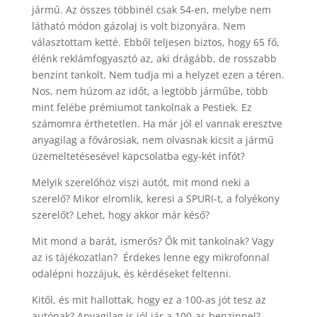
jármű. Az összes többinél csak 54-en, melybe nem
látható módon gázolaj is volt bizonyára. Nem
választottam ketté. Ebből teljesen biztos, hogy 65 fő,
élénk reklámfogyasztó az, aki drágább, de rosszabb
benzint tankolt. Nem tudja mi a helyzet ezen a téren.
Nos, nem húzom az időt, a legtöbb járműbe, több
mint felébe prémiumot tankolnak a Pestiek. Ez
számomra érthetetlen. Ha már jól el vannak eresztve
anyagilag a fővárosiak, nem olvasnak kicsit a jármű
üzemeltetésesével kapcsolatba egy-két infót?
Melyik szerelőhöz viszi autót, mit mond neki a
szerelő? Mikor elromlik, keresi a SPURI-t, a folyékony
szerelőt? Lehet, hogy akkor már késő?
Mit mond a barát, ismerős? Ők mit tankolnak? Vagy
az is tájékozatlan? Érdekes lenne egy mikrofonnal
odalépni hozzájuk, és kérdéseket feltenni.
Kitől, és mit hallottak, hogy ez a 100-as jót tesz az
autónak? Anyagilag is jól jár a 100-as benzinnel?