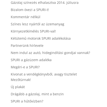
Gázolaj színezés elhalasztva 2014. júliusra
Bizalom övezi a SPURI-t!
Kommentár nélkül
Színes lesz nyártól az üzemanyag
Környezetkímélés SPURI-val!
Kétütemû motorok SPURI adalékolása
Partnerünk hírlevele
Nem indul az autó, hidegindítási gondjai vannak?
SPURI a gázüzem adaléka
Megéri-e a SPURI?
Kivonat a vendégkönyvből, avagy tisztelet
Mezőtúrnak!
Új plakát
Drágább a gázolaj, mint a benzin
SPURI a hűtővízben?