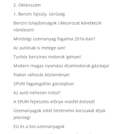
2. Oktánszám
1. Benzin fajsúly, sűrűség
Benzin tulajdonságok cikksorozat következik
rövidesen!
Minőségi üzemanyag fogalma 2016-ban?
Az autónak is melege van!
Turbós benzines motorok igényei!
Modern magas nyomású dízelmotorok gázolaja!
Flakon változás közleménye!
SPURI fagyásgátlás gázolajban
Az autó nehezen indul?
A SPURI fejlesztés elõnye másfél évtized!
Üzemanyagok sötét történelmi korszakát éljük
jelenleg!
EU és a bio üzemanyagok