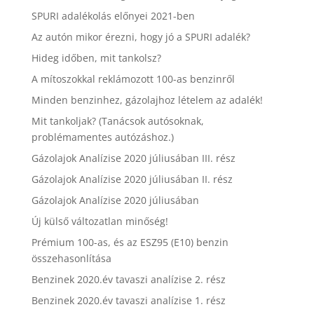
SPURI adalékolás előnyei 2021-ben
Az autón mikor érezni, hogy jó a SPURI adalék?
Hideg időben, mit tankolsz?
A mítoszokkal reklámozott 100-as benzinről
Minden benzinhez, gázolajhoz lételem az adalék!
Mit tankoljak? (Tanácsok autósoknak,
problémamentes autózáshoz.)
Gázolajok Analízise 2020 júliusában III. rész
Gázolajok Analízise 2020 júliusában II. rész
Gázolajok Analízise 2020 júliusában
Új külső változatlan minőség!
Prémium 100-as, és az ESZ95 (E10) benzin
összehasonlítása
Benzinek 2020.év tavaszi analízise 2. rész
Benzinek 2020.év tavaszi analízise 1. rész