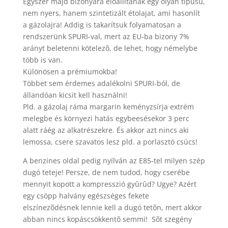
Egyszer majd bizonyára elõállítanak egy olyan típusú,
nem nyers, hanem szintetizált étolajat, ami hasonlít
a gázolajra! Addig is takarítsuk folyamatosan a
rendszerünk SPURI-val, mert az EU-ba bizony 7%
arányt beletenni kötelezõ, de lehet, hogy némelybe
több is van.
Különösen a prémiumokba!
Többet sem érdemes adalékolni SPURI-ból, de
állandóan kicsit kell használni!
Pld. a gázolaj ráma margarin keményzsírja extrém
melegbe és környezi hatás egybeesésekor 3 perc
alatt ráég az alkatrészekre. És akkor azt nincs aki
lemossa, csere szavatos lesz pld. a porlasztó csúcs!
A benzines oldal pedig nyílván az E85-tel milyen szép
dugó teteje! Persze, de nem tudod, hogy cserébe
mennyit kopott a kompresszió gyûrûd? Ugye? Azért
egy csöpp halvány egészséges fekete
elszínezõdésnek lennie kell a dugó tetõn, mert akkor
abban nincs kopáscsökkentõ semmi! Sõt szegény