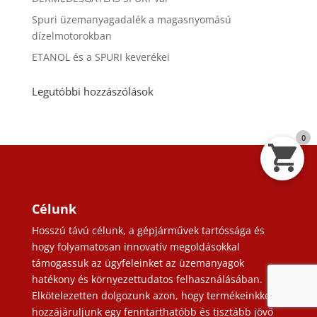
Spuri üzemanyagadalék a magasnyomású
dízelmotorokban
ETANOL és a SPURI keverékei
Legutóbbi hozzászólások
0
Célunk
Hosszú távú célunk, a gépjárművek tartóssága és
hogy folyamatosan innovatív megoldásokkal
támogassuk az ügyfeleinket az üzemanyagok
hatékony és környezettudatos felhasználásában.
Elkötelezetten dolgozunk azon, hogy termékeinkkel
hozzájáruljunk egy fenntarthatóbb és tisztább jövő