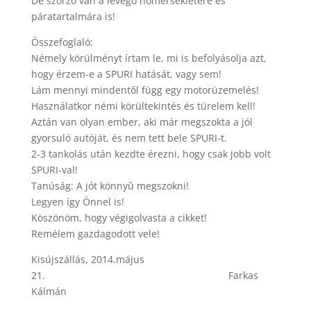
De szorzó van a levegõ hõmérsékletére és
páratartalmára is!
Összefoglaló:
Némely körülményt írtam le, mi is befolyásolja azt,
hogy érzem-e a SPURI hatását, vagy sem!
Lám mennyi mindentõl függ egy motorüzemelés!
Használatkor némi körültekintés és türelem kell!
Aztán van olyan ember, aki már megszokta a jól
gyorsuló autóját, és nem tett bele SPURI-t.
2-3 tankolás után kezdte érezni, hogy csak jobb volt
SPURI-val!
Tanúság: A jót könnyû megszokni!
Legyen így Önnel is!
Köszönöm, hogy végigolvasta a cikket!
Remélem gazdagodott vele!
Kisújszállás, 2014.május
21. Farkas
Kálmán