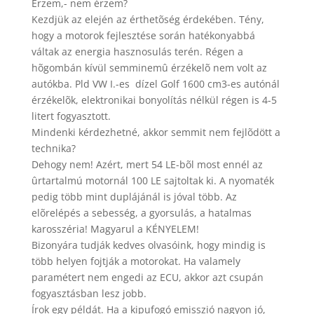
Érzem,- nem érzem?
Kezdjük az elején az érthetõség érdekében. Tény,
hogy a motorok fejlesztése során hatékonyabbá
váltak az energia hasznosulás terén. Régen a
hõgombán kívül semminemû érzékelõ nem volt az
autókba. Pld VW I.-es dízel Golf 1600 cm3-es autónál
érzékelõk, elektronikai bonyolítás nélkül régen is 4-5
litert fogyasztott.
Mindenki kérdezhetné, akkor semmit nem fejlõdött a
technika?
Dehogy nem! Azért, mert 54 LE-bõl most ennél az
ûrtartalmú motornál 100 LE sajtoltak ki. A nyomaték
pedig több mint duplájánál is jóval több. Az
elõrelépés a sebesség, a gyorsulás, a hatalmas
karosszéria! Magyarul a KÉNYELEM!
Bizonyára tudják kedves olvasóink, hogy mindig is
több helyen fojtják a motorokat. Ha valamely
paramétert nem engedi az ECU, akkor azt csupán
fogyasztásban lesz jobb.
Írok egy példát. Ha a kipufogó emisszió nagyon jó,