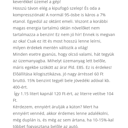
keverékkel üzemel a gép!
Hosszú távon elég a kipufogó szelep! És oda a
kompressziónak! A normál 95-ösbe is káros a 7%
etanol. Egyedül az oktánt emeli. Viszont a korábbi
magas energia tartalmú oktán növelõket nem
tartalmazza a benzin! Ez nem jó hír! Ennek is megvan
az oka! Csak ez itt és most hosszú lenne leírni,
milyen érdekek mentén változik a világ!
Minden esetre gyanús, hogy olcsó valami, hát tegyük
az üzemanyagba. Mihelyt üzemanyag lett belõle,
máris egekbe szökött az ára! Pld. E85. Ez is érdekes!
Elõállítása kilogisztikázva, jó nagy árréssel 60 Ft
bruttó. 15% benzint tegyél bele jövedéki adóval kb.
400-ért.
Így 1.15 litert kapnál 120 Ft-ért, az literre vetítve 104
Ft.
Kérdezem, ennyiért árulják a kúton? Mert ha
ennyiért vennéd, akkor érdemes lenne adalékolni,
még duplán is, és még az sem ártana, ha 10-15%-kal
többet fogyasztana belõle az autó.