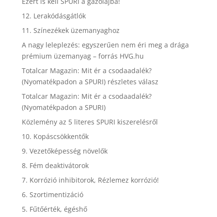
Ezért is kell SPURI a gázolajba!
12. Lerakódásgátlók
11. Színezékek üzemanyaghoz
A nagy leleplezés: egyszerűen nem éri meg a drága
prémium üzemanyag – forrás HVG.hu
Totalcar Magazin: Mit ér a csodaadalék?
(Nyomatékpadon a SPURI) részletes válasz
Totalcar Magazin: Mit ér a csodaadalék?
(Nyomatékpadon a SPURI)
Közlemény az 5 literes SPURI kiszerelésről
10. Kopáscsökkentők
9. Vezetőképesség növelők
8. Fém deaktivátorok
7. Korrózió inhibitorok, Rézlemez korrózió!
6. Szortimentizáció
5. Fűtőérték, égéshő