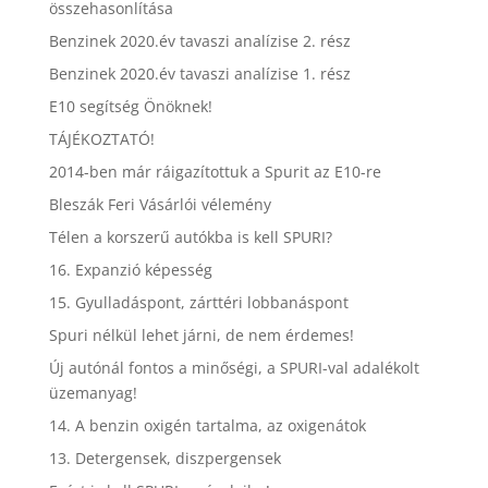
összehasonlítása
Benzinek 2020.év tavaszi analízise 2. rész
Benzinek 2020.év tavaszi analízise 1. rész
E10 segítség Önöknek!
TÁJÉKOZTATÓ!
2014-ben már ráigazítottuk a Spurit az E10-re
Bleszák Feri Vásárlói vélemény
Télen a korszerű autókba is kell SPURI?
16. Expanzió képesség
15. Gyulladáspont, zárttéri lobbanáspont
Spuri nélkül lehet járni, de nem érdemes!
Új autónál fontos a minőségi, a SPURI-val adalékolt
üzemanyag!
14. A benzin oxigén tartalma, az oxigenátok
13. Detergensek, diszpergensek