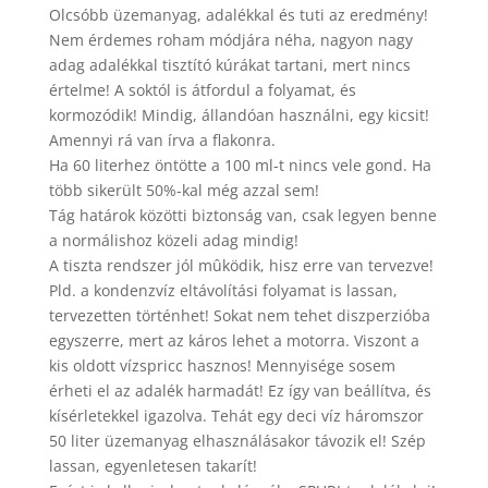
Olcsóbb üzemanyag, adalékkal és tuti az eredmény!
Nem érdemes roham módjára néha, nagyon nagy
adag adalékkal tisztító kúrákat tartani, mert nincs
értelme! A soktól is átfordul a folyamat, és
kormozódik! Mindig, állandóan használni, egy kicsit!
Amennyi rá van írva a flakonra.
Ha 60 literhez öntötte a 100 ml-t nincs vele gond. Ha
több sikerült 50%-kal még azzal sem!
Tág határok közötti biztonság van, csak legyen benne
a normálishoz közeli adag mindig!
A tiszta rendszer jól mûködik, hisz erre van tervezve!
Pld. a kondenzvíz eltávolítási folyamat is lassan,
tervezetten történhet! Sokat nem tehet diszperzióba
egyszerre, mert az káros lehet a motorra. Viszont a
kis oldott vízspricc hasznos! Mennyisége sosem
érheti el az adalék harmadát! Ez így van beállítva, és
kísérletekkel igazolva. Tehát egy deci víz háromszor
50 liter üzemanyag elhasználásakor távozik el! Szép
lassan, egyenletesen takarít!