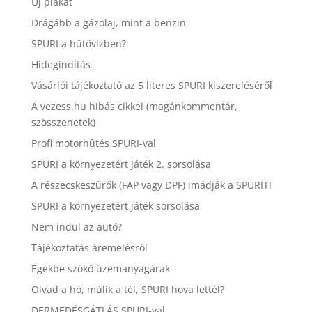
Új plakát
Drágább a gázolaj, mint a benzin
SPURI a hűtővízben?
Hidegindítás
Vásárlói tájékoztató az 5 literes SPURI kiszereléséről
A vezess.hu hibás cikkei (magánkommentár,
szösszenetek)
Profi motorhûtés SPURI-val
SPURI a környezetért játék 2. sorsolása
A részecskeszűrők (FAP vagy DPF) imádják a SPURIT!
SPURI a környezetért játék sorsolása
Nem indul az autó?
Tájékoztatás áremelésről
Egekbe szökő üzemanyagárak
Olvad a hó, múlik a tél, SPURI hova lettél?
DERMEDÉSGÁTLÁS SPURI-val