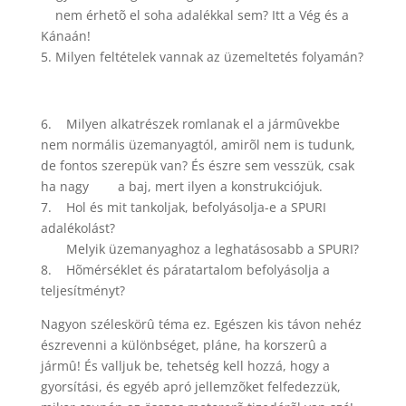
nem érhetõ el soha adalékkal sem? Itt a Vég és a
Kánaán!
5. Milyen feltételek vannak az üzemeltetés folyamán?
6. Milyen alkatrészek romlanak el a jármûvekbe
nem normális üzemanyagtól, amirõl nem is tudunk,
de fontos szerepük van? És észre sem vesszük, csak
ha nagy a baj, mert ilyen a konstrukciójuk.
7. Hol és mit tankoljak, befolyásolja-e a SPURI
adalékolást?
Melyik üzemanyaghoz a leghatásosabb a SPURI?
8. Hõmérséklet és páratartalom befolyásolja a
teljesítményt?
Nagyon széleskörû téma ez. Egészen kis távon nehéz
észrevenni a különbséget, pláne, ha korszerû a
jármû! És valljuk be, tehetség kell hozzá, hogy a
gyorsítási, és egyéb apró jellemzõket felfedezzük,