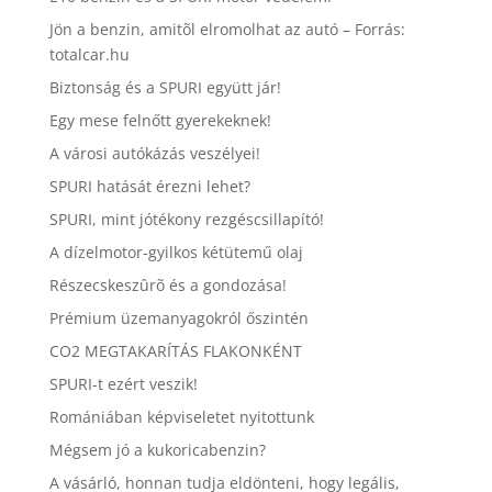
Jön a benzin, amitõl elromolhat az autó – Forrás:
totalcar.hu
Biztonság és a SPURI együtt jár!
Egy mese felnőtt gyerekeknek!
A városi autókázás veszélyei!
SPURI hatását érezni lehet?
SPURI, mint jótékony rezgéscsillapító!
A dízelmotor-gyilkos kétütemű olaj
Részecskeszûrõ és a gondozása!
Prémium üzemanyagokról őszintén
CO2 MEGTAKARÍTÁS FLAKONKÉNT
SPURI-t ezért veszik!
Romániában képviseletet nyitottunk
Mégsem jó a kukoricabenzin?
A vásárló, honnan tudja eldönteni, hogy legális,