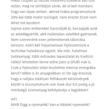
mikor csupán az összes motorerõ tizedérõl van szó!
Aztán, meg ne sértõdjön senki, de el kell mondani,
hogy van olyan ember, akinek hiába programoztunk
20%-kal több motor tuningot, nem érezte! Ezzel nem
lehet mit kezdeni!
Sajnos ezen embereket használják ki, becsapják azok
az adalékgyártók, akik hatástalan adalékot gyártanak.
Nem szeretnénk ezen jellemtelenek táborába
tartozni, ezért kell folyamatosan fejlesztenünk a
technikai haladással együtt. Ma már, hatalmas
tudásanyag, több évtizedes tapasztalat és tradíció
nélkül lehetetlen lenne elõre jutni a SPURI-nak is.
Csak a fejlesztési oldal tesztelése mennyi energiába
kerül? Idõbe is és anyagiakban is! De úgy érezzük,
hogy a rallyba totálisan felfokozott körülmények
között is bizonyítottunk már évek óta! Ezt pedig a jó
minõségû üzemanyag befolyásolja a legjobban!
ad1.
Mitõl függ a nyomaték? Van-e többlet nyomaték?