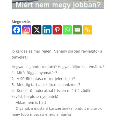
Megosztás
Jó kérdés ez már régen. Néhány sorban rávilágítok a
tényekre!
Hogyan is gondolkodjunk? Hogyan álljunk a témához?
1. Mitõl függ a nyomaték?
2. A SPURI hatása mikor jelentkezik?
3. Meddig tart a tisztító mechanizmus?
4. Korszerû motoroknál frissen miért érzõdik
kevésbé a plusz nyomaték?
Akkor nem is hat?
Olyanok a mostani korszerûnek mondott motorok,
hogy több mozgási energia hiánya