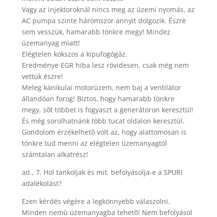
Vagy az injektoroknál nincs meg az üzemi nyomás, az
AC pumpa szinte háromszor annyit dolgozik. Észre
sem vesszük, hamarabb tönkre megy! Mindez
üzemanyag miatt!
Elégtelen kokszos a kipufogógáz.
Eredménye EGR hiba lesz rövidesen, csak még nem
vettük észre!
Meleg kánikulai motorüzem, nem baj a ventilátor
állandóan forog! Biztos, hogy hamarabb tönkre
megy, sõt többet is fogyaszt a generátoron keresztül!
És még sorolhatnánk több tucat oldalon keresztül.
Gondolom érzékelhetõ volt az, hogy alattomosan is
tönkre tud menni az elégtelen üzemanyagtól
számtalan alkatrész!
ad., 7. Hol tankoljak és mit, befolyásolja-e a SPURI
adalékolást?
Ezen kérdés végére a legkönnyebb válaszolni.
Minden nemû üzemanyagba tehetõ! Nem befolyásol