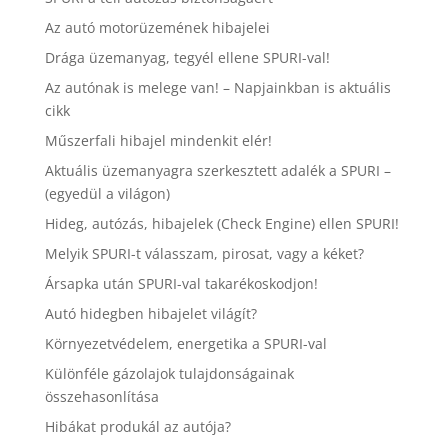
Az autó motorüzemének hibajelei
Drága üzemanyag, tegyél ellene SPURI-val!
Az autónak is melege van! – Napjainkban is aktuális
cikk
Műszerfali hibajel mindenkit elér!
Aktuális üzemanyagra szerkesztett adalék a SPURI –
(egyedül a világon)
Hideg, autózás, hibajelek (Check Engine) ellen SPURI!
Melyik SPURI-t válasszam, pirosat, vagy a kéket?
Ársapka után SPURI-val takarékoskodjon!
Autó hidegben hibajelet világít?
Környezetvédelem, energetika a SPURI-val
Különféle gázolajok tulajdonságainak
összehasonlítása
Hibákat produkál az autója?