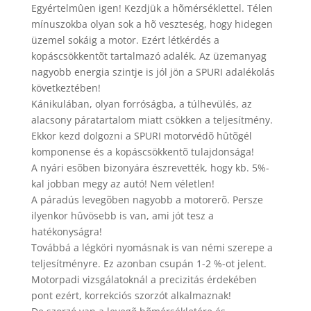
Egyértelmûen igen! Kezdjük a hõmérséklettel. Télen
mínuszokba olyan sok a hõ veszteség, hogy hidegen
üzemel sokáig a motor. Ezért létkérdés a
kopáscsökkentõt tartalmazó adalék. Az üzemanyag
nagyobb energia szintje is jól jön a SPURI adalékolás
következtében!
Kánikulában, olyan forróságba, a túlhevülés, az
alacsony páratartalom miatt csökken a teljesítmény.
Ekkor kezd dolgozni a SPURI motorvédõ hûtõgél
komponense és a kopáscsökkentõ tulajdonsága!
A nyári esõben bizonyára észrevették, hogy kb. 5%-
kal jobban megy az autó! Nem véletlen!
A páradús levegõben nagyobb a motorerõ. Persze
ilyenkor hûvösebb is van, ami jót tesz a
hatékonyságra!
Továbbá a légköri nyomásnak is van némi szerepe a
teljesítményre. Ez azonban csupán 1-2 %-ot jelent.
Motorpadi vizsgálatoknál a precizitás érdekében
pont ezért, korrekciós szorzót alkalmaznak!