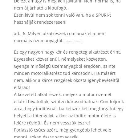
De ezt amúgy is meg kell javítani! Nem normális, ha
nem átjárható a kipufogó.
Ezen kívül nem sok tenni való van, ha a SPURI-t
használják rendszeresen!
ad., 6. Milyen alkatrészek romlanak el a nem
normális üzemanyagtól………………
Ez egy nagyon nagy kör és rengeteg alkatrészt érint.
Egyeseket közvetlenül, némelyeket közvetten.
Gyenge minõségû üzemanyagból eredõen, szinte
minden motoralkatrész tud károsodni. Ha másért
nem, akkor a káros rezgések okozta igénybevételtõl
elfárad!
A közvetett alkatrészek, melyek a motor üzemét
ellátni hivatottak, szintén károsodhatnak. Gondoljunk
arra, hogy indításnál, ha kétszer kell megforgatni egy
helyett a fõtengelyt, akkor az indító motor élete is
felére rövidül. És nem vesszük észre!
Porlasztó csúcs azért, még gyengébb lehet vele
menni, sokan észre sem veszik!