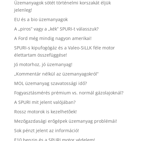
Üzemanyagok sötét történelmi korszakát éljük
jelenleg!
EU és a bio üzemanyagok
A „piros” vagy a „kék” SPURI-t válasszuk?
A Ford még mindig nagyon amerikai!
SPURI-s kipufogógáz és a Valeo-SiLLK féle motor
élettartam összefüggése!
Jó motorhoz, jó üzemanyag!
„Kommentár nélkül az üzemanyagokról”
MOL üzemanyag szavatossági idő?
Fogyasztásmérés prémium vs. normál gázolajoknál?
A SPURI mit jelent valójában?
Rossz motorok is kezelhetõek!
Mezőgazdasági erőgépek üzemanyag problémái!
Sok pénzt jelent az információ!
E10 benzin és a SPURI motor védelem!