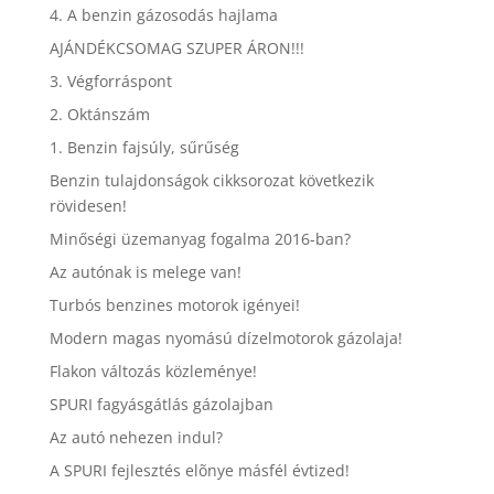
4. A benzin gázosodás hajlama
AJÁNDÉKCSOMAG SZUPER ÁRON!!!
3. Végforráspont
2. Oktánszám
1. Benzin fajsúly, sűrűség
Benzin tulajdonságok cikksorozat következik
rövidesen!
Minőségi üzemanyag fogalma 2016-ban?
Az autónak is melege van!
Turbós benzines motorok igényei!
Modern magas nyomású dízelmotorok gázolaja!
Flakon változás közleménye!
SPURI fagyásgátlás gázolajban
Az autó nehezen indul?
A SPURI fejlesztés elõnye másfél évtized!