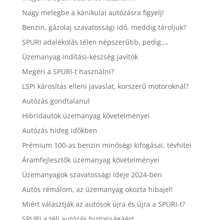
Nagy melegbe a kánikulai autózásra figyelj!
Benzin, gázolaj szavatossági idő, meddig tároljuk?
SPURI adalékolás télen népszerűbb, pedig….
Üzemanyag indítási-készség javítók
Megéri a SPURI-t használni?
LSPI károsítás elleni javaslat, korszerű motoroknál?
Autózás gondtalanul
Hibridautók üzemanyag követelményei
Autózás hideg időkben
Prémium 100-as benzin minőségi kifogásai, tévhitei
Áramfejlesztők üzemanyag követelményei
Üzemanyagok szavatossági ideje 2024-ben
Autós rémálom, az üzemanyag okozta hibajel!
Miért választják az autósok újra és újra a SPURI-t?
SPURI a téli autózás biztonságáért