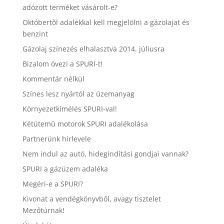
adózott terméket vásárolt-e?
Októbertõl adalékkal kell megjelölni a gázolajat és
benzint
Gázolaj színezés elhalasztva 2014. júliusra
Bizalom övezi a SPURI-t!
Kommentár nélkül
Színes lesz nyártól az üzemanyag
Környezetkímélés SPURI-val!
Kétütemû motorok SPURI adalékolása
Partnerünk hírlevele
Nem indul az autó, hidegindítási gondjai vannak?
SPURI a gázüzem adaléka
Megéri-e a SPURI?
Kivonat a vendégkönyvből, avagy tisztelet
Mezőtúrnak!