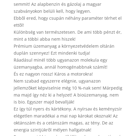
semmit! Az alapbenzin és gázolaj a magyar
szabványokon belüli kell, hogy legyen.
Ebbõl ered, hogy csupán néhány paraméter térhet el
ettõl!
Különbség van természetesen. De ami több pénzt ér,
mint a többi abba nem hiszek!
Prémium üzemanyag a környezetvédelem oltárán
duplán szennyez! Ezt mindenki tudja!
Ráadásul minél több ugyanazon molekula egy
üzemanyagba, annál homogénabbnak számít!
És ez nagyon rossz! Káros a motorokra!
Nem szabad egyszerre elégnie, ugyanazon
jellemzõket képviselnie még 10 %-nak sem! Márpedig
ma majd így néz ki a helyzet! A bioüzemanyag, nem
is bio. Egyszer majd bevallják!
Ez így túl nyers és kártékony. A nyírsav és keményzsír
elégetlen maradékai a mai nap károkat okoznak! Az
oktánszám és a cetánszám magas, az tény. De az
energia szintjükrõl mélyen hallgatnak!