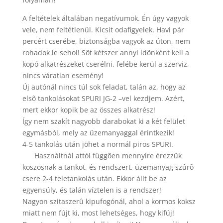
A feltételek általában negatívumok. Én úgy vagyok
vele, nem feltétlenül. Kicsit odafigyelek. Havi pár
percért cserébe, biztonságba vagyok az úton, nem
rohadok le sehol! Sõt kétszer annyi idõnként kell a
kopó alkatrészeket cserélni, felébe kerül a szerviz,
nincs váratlan esemény!
Új autónál nincs túl sok feladat, talán az, hogy az
elsõ tankolásokat SPURI JG-2 –vel kezdjem. Azért,
mert ekkor kopik be az összes alkatrész!
Így nem szakít nagyobb darabokat ki a két felület
egymásból, mely az üzemanyaggal érintkezik!
4-5 tankolás után jöhet a normál piros SPURI.
Használtnál attól függõen mennyire érezzük
koszosnak a tankot, és rendszert, üzemanyag szûrõ
csere 2-4 teletankolás után. Ekkor állt be az
egyensúly, és talán víztelen is a rendszer!
Nagyon szitaszerû kipufogónál, ahol a kormos koksz
miatt nem fújt ki, most lehetséges, hogy kifúj!