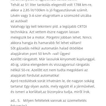
Tehát az 51 liter tankolás elegendõ volt 1788 km-re,
akkor a 2,85 lit/100km is jó fogyasztásnak számít.
Lévén vagy 3-4-szer elugrottam a szomszéd utcába
az autóval!
Valahogy így kell tekinteni pld. a legújabb CRTDI
technikára. Azt vettem észre nagyon lassan
melegszik be a motor. Pörgetni jobban lehet. Nincs
akkora hangja és hamarabb fel lehet váltani!
Sõt gázadás nélkül automatán halad ötödikbe
alapjáraton pont 50 km/h –val! Ügyes!
Azelõtt rángatott. Már lassulok kinyomott kuplunggal,
40-ig, utána elengedem és visszagyorsul rángatás
nélkül 50-re. Azelõtt ezt nem tudta megoldani az
alapjárati fordulat automatika!
Apró rezdülések sorát írhatnám le, de nagyon sokáig
tartana! Egy olyan autós, mely együtt él a jármûvével,
és ismeri a korlátait,az bizonyára tudja, mirõl írok.
ad., 5. Milyen feltételek vannak az üzemeltetés
folyamán?