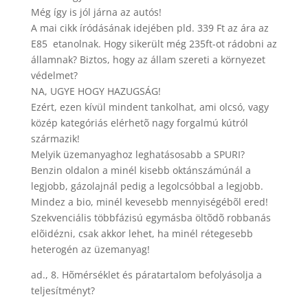
Még így is jól járna az autós!
A mai cikk íródásának idejében pld. 339 Ft az ára az
E85 etanolnak. Hogy sikerült még 235ft-ot rádobni az
államnak? Biztos, hogy az állam szereti a környezet
védelmet?
NA, UGYE HOGY HAZUGSÁG!
Ezért, ezen kívül mindent tankolhat, ami olcsó, vagy
közép kategóriás elérhetõ nagy forgalmú kútról
származik!
Melyik üzemanyaghoz leghatásosabb a SPURI?
Benzin oldalon a minél kisebb oktánszámúnál a
legjobb, gázolajnál pedig a legolcsóbbal a legjobb.
Mindez a bio, minél kevesebb mennyiségébõl ered!
Szekvenciális többfázisú egymásba öltõdõ robbanás
elõidézni, csak akkor lehet, ha minél rétegesebb
heterogén az üzemanyag!
ad., 8. Hõmérséklet és páratartalom befolyásolja a
teljesítményt?