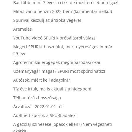
Bár több, mint 7 éves a cikk, de most erősebben igaz!
Miből van a benzin 2022-ben? (kommentár nélkül)
Spurival készülj az ársipka végére!
Áremelés
YouTube videó SPURI kipróbálásról válasz
Megéri SPURI-t használni, mert nyereséges immár
29-éve
Agrotechnikai erőgépek meghibásodási okai
Üzemanyagár magas? SPURI most spórolhatsz!
Autósok, miért kell adagolni?
Tíz éve írtuk, ma is aktuális a hidegben!
Téli autózás bosszúsága
Árváltozás 2022.01.01-től!
AdBlue-t spórol, a SPURI adalék!
A gázolaj színezése lopások ellen? (Nem végezheti
akárki!)