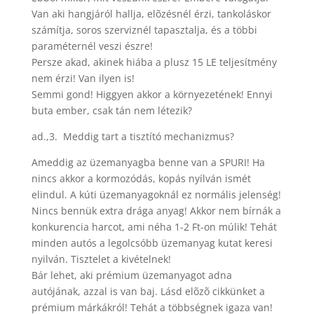
Van aki hangjáról hallja, elõzésnél érzi, tankoláskor
számítja, soros szerviznél tapasztalja, és a többi
paraméternél veszi észre!
Persze akad, akinek hiába a plusz 15 LE teljesítmény
nem érzi! Van ilyen is!
Semmi gond! Higgyen akkor a környezetének! Ennyi
buta ember, csak tán nem létezik?
ad.,3. Meddig tart a tisztító mechanizmus?
Ameddig az üzemanyagba benne van a SPURI! Ha
nincs akkor a kormozódás, kopás nyílván ismét
elindul. A kúti üzemanyagoknál ez normális jelenség!
Nincs bennük extra drága anyag! Akkor nem bírnák a
konkurencia harcot, ami néha 1-2 Ft-on múlik! Tehát
minden autós a legolcsóbb üzemanyag kutat keresi
nyilván. Tisztelet a kivételnek!
Bár lehet, aki prémium üzemanyagot adna
autójának, azzal is van baj. Lásd elõzõ cikkünket a
prémium márkákról! Tehát a többségnek igaza van!