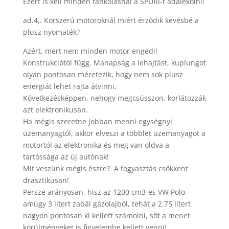
Ezért is kell minden tankolásnál a SPURI-t adalékolni!
ad.4,. Korszerû motoroknál miért érzõdik kevésbé a
plusz nyomaték?
Azért, mert nem minden motor engedi!
Konstrukciótól függ. Manapság a lehajtást, kuplungot
olyan pontosan méretezik, hogy nem sok plusz
energiát lehet rajta átvinni.
Következésképpen, nehogy megcsússzon, korlátozzák
azt elektronikusan.
Ha mégis szeretne jobban menni egységnyi
üzemanyagtól, akkor elveszi a többlet üzemanyagot a
motortól az elektronika és meg van oldva a
tartóssága az új autónak!
Mit veszünk mégis észre? A fogyasztás csökkent
drasztikusan!
Persze arányosan, hisz az 1200 cm3-es VW Polo,
amúgy 3 litert zabál gázolajból, tehát a 2.75 litert
nagyon pontosan ki kellett számolni, sõt a menet
körülményeket is figyelembe kellett venni!