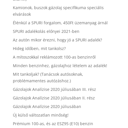
Kamionok, buszok gázolaj specifikuma speciális
elvárások
Élénkül a SPURI forgalom, 450Ft üzemanyag árnál
SPURI adalékolás előnyei 2021-ben
Az autón mikor érezni, hogy jó a SPURI adalék?
Hideg időben, mit tankolsz?
A mítoszokkal reklámozott 100-as benzinről
Minden benzinhez, gázolajhoz lételem az adalék!
Mit tankoljak? (Tanácsok autósoknak,
problémamentes autózáshoz.)
Gázolajok Analízise 2020 júliusában III. rész
Gázolajok Analízise 2020 júliusában II. rész
Gázolajok Analízise 2020 júliusában
Új külső változatlan minőség!
Prémium 100-as, és az ESZ95 (E10) benzin