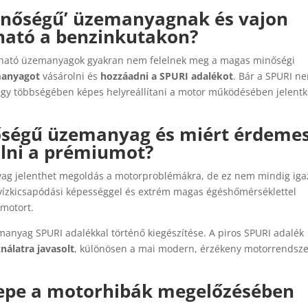
minőségű’ üzemanyagnak és vajon
ható a benzinkutakon?
apható üzemanyagok gyakran nem felelnek meg a magas minőségi
manyagot
vásárolni és
hozzáadni a SPURI adalékot
. Bár a SPURI n
agy többségében képes helyreállítani a motor működésében jelent
nőségű üzemanyag és miért érdeme
lni a prémiumot?
ag jelenthet megoldás a motorproblémákra, de ez nem mindig iga
ízkicsapódási képességgel és extrém magas égéshőmérséklettel
 motort.
anyag SPURI adalékkal történő kiegészítése. A piros SPURI adalék
nálatra javasolt
, különösen a mai modern, érzékeny motorrendsz
repe a motorhibák megelőzésében