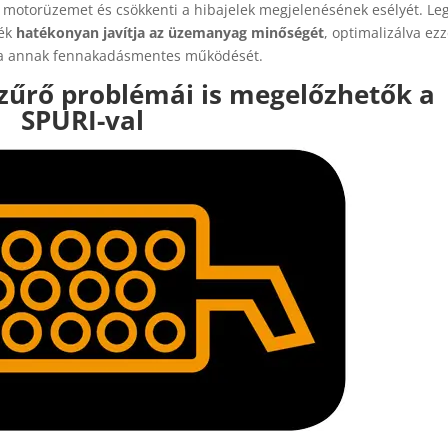
is motorüzemet és csökkenti a hibajelek megjelenésének esélyét. Le
lék
hatékonyan javítja az üzemanyag minőségét
, optimalizálva ezz
tva annak fennakadásmentes működését.
zűrő problémái is megelőzhetők a
SPURI-val