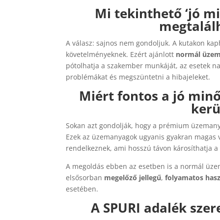
Mi tekinthető ‘jó 
megtalál
A válasz: sajnos nem gondoljuk. A kutakon k
követelményeknek. Ezért ajánlott
normál üze
pótolhatja a szakember munkáját, az esetek n
problémákat és megszüntetni a hibajeleket.
Miért fontos a jó mi
kerü
Sokan azt gondolják, hogy a prémium üzemany
Ezek az üzemanyagok ugyanis gyakran magas v
rendelkeznek, ami hosszú távon károsíthatja a
A megoldás ebben az esetben is a normál üzem
elsősorban
megelőző jellegű
,
folyamatos hasz
esetében.
A SPURI adalék sze