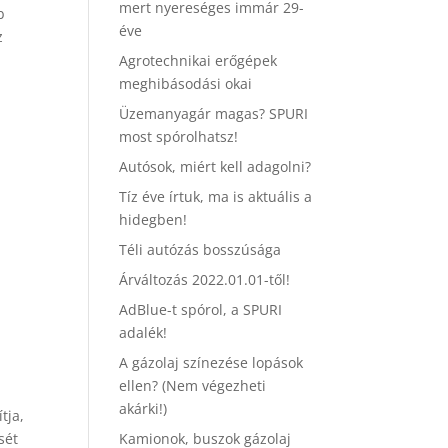
mert nyereséges immár 29-
b
éve
z
Agrotechnikai erőgépek
meghibásodási okai
Üzemanyagár magas? SPURI
most spórolhatsz!
Autósok, miért kell adagolni?
Tíz éve írtuk, ma is aktuális a
hidegben!
Téli autózás bosszúsága
Árváltozás 2022.01.01-től!
AdBlue-t spórol, a SPURI
adalék!
A gázolaj színezése lopások
ellen? (Nem végezheti
akárki!)
tja,
Kamionok, buszok gázolaj
sét