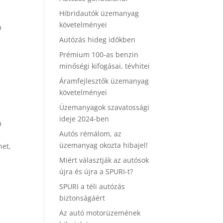
Hibridautók üzemanyag
követelményei
a
Autózás hideg időkben
Prémium 100-as benzin
minőségi kifogásai, tévhitei
Áramfejlesztők üzemanyag
követelményei
Üzemanyagok szavatossági
ideje 2024-ben
a
Autós rémálom, az
üzemanyag okozta hibajel!
het,
Miért választják az autósok
újra és újra a SPURI-t?
SPURI a téli autózás
biztonságáért
Az autó motorüzemének