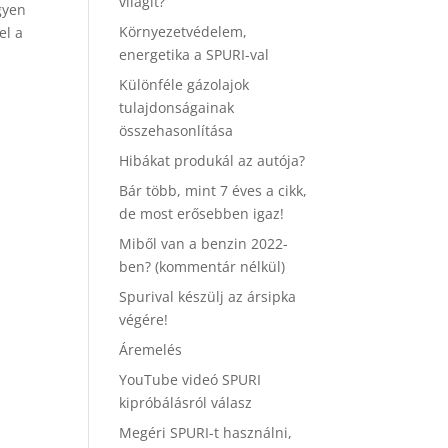
világít?
gyen
Környezetvédelem,
el a
energetika a SPURI-val
Különféle gázolajok
tulajdonságainak
összehasonlítása
Hibákat produkál az autója?
Bár több, mint 7 éves a cikk,
de most erősebben igaz!
Miből van a benzin 2022-
ben? (kommentár nélkül)
Spurival készülj az ársipka
végére!
Áremelés
YouTube videó SPURI
kipróbálásról válasz
Megéri SPURI-t használni,