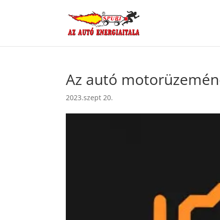
Az autó motorüzeméne
2023.szept 20.