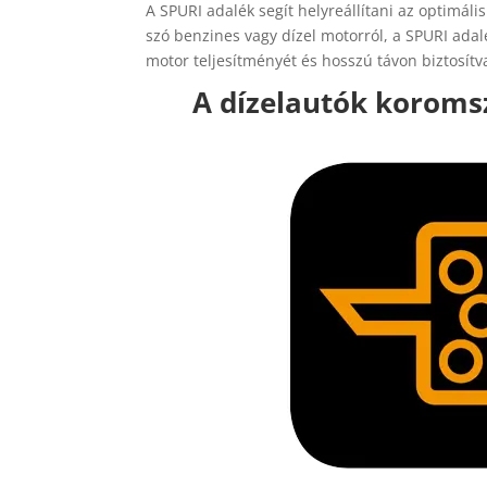
A SPURI adalék segít helyreállítani az optimál
szó benzines vagy dízel motorról, a SPURI ada
motor teljesítményét és hosszú távon biztosí
A dízelautók koroms