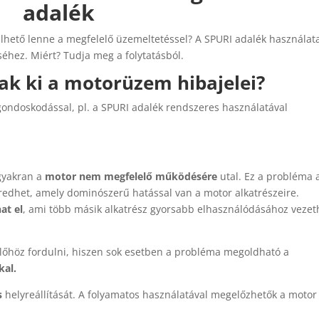
adalék
ülhető lenne a megfelelő üzemeltetéssel? A SPURI adalék használat
éhez. Miért? Tudja meg a folytatásból.
k ki a motorüzem hibajelei?
ondoskodással, pl. a SPURI adalék rendszeres használatával
 gyakran a
motor nem megfelelő működésére
utal. Ez a probléma 
edhet, amely dominószerű hatással van a motor alkatrészeire.
at el
, ami több másik alkatrész gyorsabb elhasználódásához vezet
őhöz fordulni, hiszen sok esetben a probléma megoldható a
kal.
s
helyreállítását. A folyamatos használatával megelőzhetők a motor