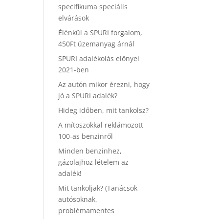
specifikuma speciális
elvárások
Élénkül a SPURI forgalom,
450Ft üzemanyag árnál
SPURI adalékolás előnyei
2021-ben
Az autón mikor érezni, hogy
jó a SPURI adalék?
Hideg időben, mit tankolsz?
A mítoszokkal reklámozott
100-as benzinről
Minden benzinhez,
gázolajhoz lételem az
adalék!
Mit tankoljak? (Tanácsok
autósoknak,
problémamentes