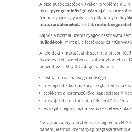
A dízelautók esetében gyakori probléma a DPF 
oka a
gyenge minőségű gázolaj
és a
káros ös
üzemanyagok ugyanis csak pillanatnyi előnyöke
motorproblémákat
, köztük
motorbeégéseket
Sajnos a normál üzemanyagok használata sem j
hulladékok
, mint pl. a festékipar és műanya
A jelenlegi kimutatásaink szerint a piacon lé
összetevőket, szemben a szabványban előírt 17
benzinhez is SPURI-t adagoljunk, ami:
javítja az üzemanyag minőségét,
hozzájárul a koromszűrő megbízható működ
csökkenti a koromszűrővel kapcsolatos hibaj
hozzájárul a motor optimális működéséhez,
és segít megóvni azt a káros összetevők okozt
Ne várjon, amíg a problémák megjelennek! A S
hanem jelentős üzemanyag-megtakarítást is el