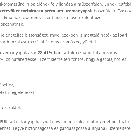
(koromszűrő) hibajelének felvillanása a műszerfalon. Ennek legfőb
szetevőket tartalmazó prémium üzemanyagok
használata. Ezek a
t kínálnak, cserébe viszont hosszú távon különböző
okozhatnak.
elent teljes biztonságot, mivel ezekben is megtalálhatók az
ipari
gipar benzolszármazékai és más aromás vegyületek.
vő üzemanyagok akár
28-41%-ban
tartalmazhatnak ilyen káros
%-os határértékkel. Ezért kiemelten fontos, hogy a gázolajhoz és
éséhez,
elek megjelenését,
a károktól.
PURI adalékanyag használatával nem csak a motor védelmét biztosí
érhet. Tegye biztonságossá és gazdaságossá autójának üzemelteté