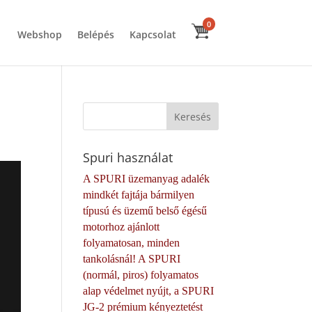
0
Webshop
Belépés
Kapcsolat
Spuri használat
A SPURI üzemanyag adalék
mindkét fajtája bármilyen
típusú és üzemű belső égésű
motorhoz ajánlott
folyamatosan, minden
tankolásnál! A SPURI
(normál, piros) folyamatos
alap védelmet nyújt, a SPURI
JG-2 prémium kényeztetést