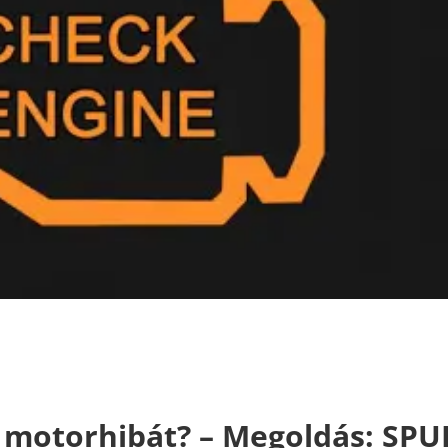
a motorhibát? – Megoldás: SPU