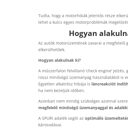
Tudta, hogy a motorhibák jelentős része elker
lehet a kulcs egyes motorproblémák megelőzés
Hogyan alakulna
Az autók motorüzemének zavarai a megfelelő g
elkerülhetőek.
Hogyan alakulnak ki?
A műszerfalon felvillanó ‘check engine’ jelzés,
rossz minőségű üzemanyag használatából is er
Egyetlen alkatrész hibája is
láncreakciót indíth
ha nem kezeljük időben.
Azonban nem mindig szükséges azonnal szerel
megfelelő minőségű üzemanyaggal és adalék
A SPURI adalék segíti az
optimális üzemelteté
károsodásai.