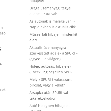
hibajelei
Drága üzemanyag, tegyél
ellene SPURI-val!
Az autónak is melege van! –
Napjainkban is aktuális cikk
em
kező
Műszerfali hibajel mindenkit
elér!
s
Aktuális üzemanyagra
szerkesztett adalék a SPURI –
(egyedül a világon)
z.
Hideg, autózás, hibajelek
(Check Engine) ellen SPURI!
Melyik SPURI-t válasszam,
pirosat, vagy a kéket?
erek
Ársapka után SPURI-val
takarékoskodjon!
Autó hidegben hibajelet