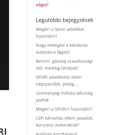
végez!
Legutóbbi bejegyzések
Megéri a Spuri adalékot
használni?
Nagy melegbe a kánikulai
autózásra figyelj!
Benzin, gázolaj szavatossági
idő, meddig tároljuk?
SPURI adalékolás télen
népszerűbb, pedig….
Üzemanyag indítási-készség
javítók
Megéri a SPURI-t használni?
LSPI károsítás elleni javaslat,
korszerű motoroknál?
RI
Autózás gondtalanul