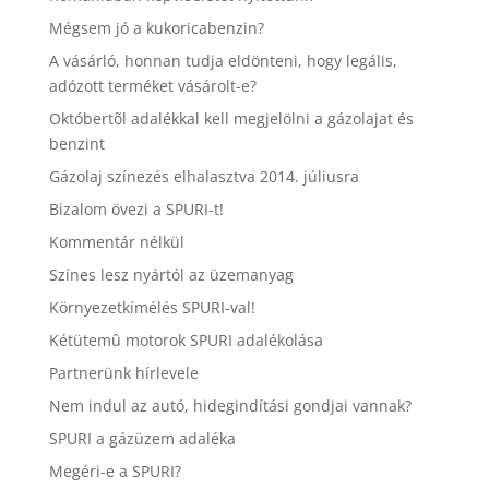
Mégsem jó a kukoricabenzin?
A vásárló, honnan tudja eldönteni, hogy legális,
adózott terméket vásárolt-e?
Októbertõl adalékkal kell megjelölni a gázolajat és
benzint
Gázolaj színezés elhalasztva 2014. júliusra
Bizalom övezi a SPURI-t!
Kommentár nélkül
Színes lesz nyártól az üzemanyag
Környezetkímélés SPURI-val!
Kétütemû motorok SPURI adalékolása
Partnerünk hírlevele
Nem indul az autó, hidegindítási gondjai vannak?
SPURI a gázüzem adaléka
Megéri-e a SPURI?