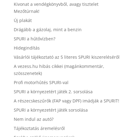
Kivonat a vendégkönyvből, avagy tisztelet
Mezőtúrnak!
Új plakát
Drágább a gázolaj, mint a benzin
SPURI a hűtővízben?
Hidegindítás
Vásárlói tájékoztató az 5 literes SPURI kiszereléséről
A vezess.hu hibás cikkei (magánkommentár,
szösszenetek)
Profi motorhûtés SPURI-val
SPURI a környezetért játék 2. sorsolása
A részecskeszűrők (FAP vagy DPF) imádják a SPURIT!
SPURI a környezetért játék sorsolása
Nem indul az autó?
Tájékoztatás áremelésről