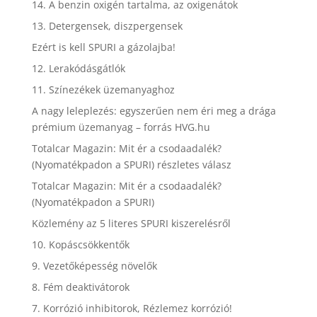
14. A benzin oxigén tartalma, az oxigenátok
13. Detergensek, diszpergensek
Ezért is kell SPURI a gázolajba!
12. Lerakódásgátlók
11. Színezékek üzemanyaghoz
A nagy leleplezés: egyszerűen nem éri meg a drága
prémium üzemanyag – forrás HVG.hu
Totalcar Magazin: Mit ér a csodaadalék?
(Nyomatékpadon a SPURI) részletes válasz
Totalcar Magazin: Mit ér a csodaadalék?
(Nyomatékpadon a SPURI)
Közlemény az 5 literes SPURI kiszerelésről
10. Kopáscsökkentők
9. Vezetőképesség növelők
8. Fém deaktivátorok
7. Korrózió inhibitorok, Rézlemez korrózió!