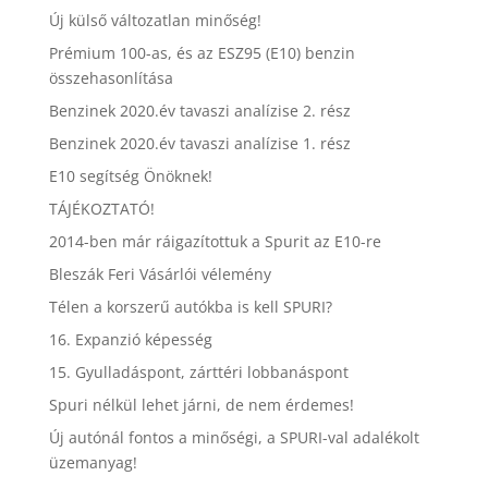
Új külső változatlan minőség!
Prémium 100-as, és az ESZ95 (E10) benzin
összehasonlítása
Benzinek 2020.év tavaszi analízise 2. rész
Benzinek 2020.év tavaszi analízise 1. rész
E10 segítség Önöknek!
TÁJÉKOZTATÓ!
2014-ben már ráigazítottuk a Spurit az E10-re
Bleszák Feri Vásárlói vélemény
Télen a korszerű autókba is kell SPURI?
16. Expanzió képesség
15. Gyulladáspont, zárttéri lobbanáspont
Spuri nélkül lehet járni, de nem érdemes!
Új autónál fontos a minőségi, a SPURI-val adalékolt
üzemanyag!