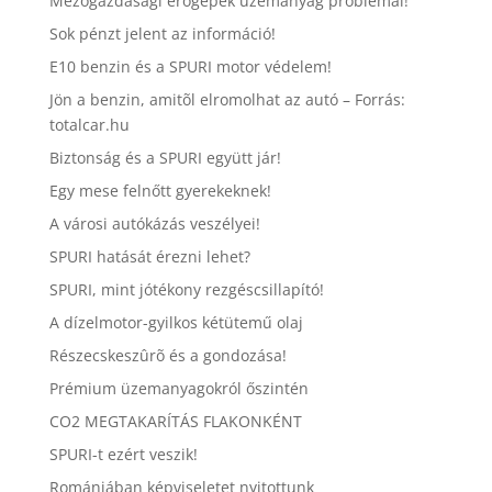
Mezőgazdasági erőgépek üzemanyag problémái!
Sok pénzt jelent az információ!
E10 benzin és a SPURI motor védelem!
Jön a benzin, amitõl elromolhat az autó – Forrás:
totalcar.hu
Biztonság és a SPURI együtt jár!
Egy mese felnőtt gyerekeknek!
A városi autókázás veszélyei!
SPURI hatását érezni lehet?
SPURI, mint jótékony rezgéscsillapító!
A dízelmotor-gyilkos kétütemű olaj
Részecskeszûrõ és a gondozása!
Prémium üzemanyagokról őszintén
CO2 MEGTAKARÍTÁS FLAKONKÉNT
SPURI-t ezért veszik!
Romániában képviseletet nyitottunk