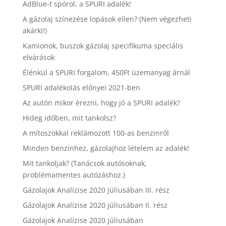
AdBlue-t spórol, a SPURI adalék!
A gázolaj színezése lopások ellen? (Nem végezheti
akárki!)
Kamionok, buszok gázolaj specifikuma speciális
elvárások
Élénkül a SPURI forgalom, 450Ft üzemanyag árnál
SPURI adalékolás előnyei 2021-ben
Az autón mikor érezni, hogy jó a SPURI adalék?
Hideg időben, mit tankolsz?
A mítoszokkal reklámozott 100-as benzinről
Minden benzinhez, gázolajhoz lételem az adalék!
Mit tankoljak? (Tanácsok autósoknak,
problémamentes autózáshoz.)
Gázolajok Analízise 2020 júliusában III. rész
Gázolajok Analízise 2020 júliusában II. rész
Gázolajok Analízise 2020 júliusában