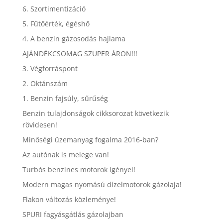
6. Szortimentizáció
5. Fűtőérték, égéshő
4. A benzin gázosodás hajlama
AJÁNDÉKCSOMAG SZUPER ÁRON!!!
3. Végforráspont
2. Oktánszám
1. Benzin fajsúly, sűrűség
Benzin tulajdonságok cikksorozat következik
rövidesen!
Minőségi üzemanyag fogalma 2016-ban?
Az autónak is melege van!
Turbós benzines motorok igényei!
Modern magas nyomású dízelmotorok gázolaja!
Flakon változás közleménye!
SPURI fagyásgátlás gázolajban