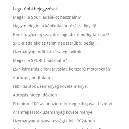
Legutóbbi bejegyzések
Megéri a Spuri adalékot használni?
Nagy melegbe a kánikulai autózásra figyelj!
Benzin, gázolaj szavatossági idő, meddig tároljuk?
SPURI adalékolás télen népszerűbb, pedig….
Üzemanyag indítási-készség javítók
Megéri a SPURI-t használni?
LSPI károsítás elleni javaslat, korszerű motoroknál?
Autózás gondtalanul
Hibridautók üzemanyag követelményei
Autózás hideg időkben
Prémium 100-as benzin minőségi kifogásai, tévhitei
Áramfejlesztők üzemanyag követelményei
Üzemanyagok szavatossági ideje 2024-ben