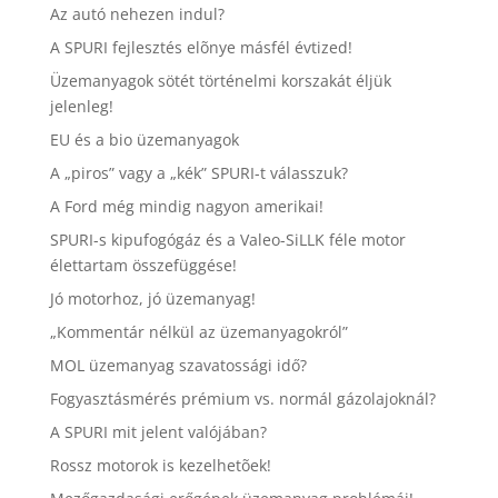
Az autó nehezen indul?
A SPURI fejlesztés elõnye másfél évtized!
Üzemanyagok sötét történelmi korszakát éljük
jelenleg!
EU és a bio üzemanyagok
A „piros” vagy a „kék” SPURI-t válasszuk?
A Ford még mindig nagyon amerikai!
SPURI-s kipufogógáz és a Valeo-SiLLK féle motor
élettartam összefüggése!
Jó motorhoz, jó üzemanyag!
„Kommentár nélkül az üzemanyagokról”
MOL üzemanyag szavatossági idő?
Fogyasztásmérés prémium vs. normál gázolajoknál?
A SPURI mit jelent valójában?
Rossz motorok is kezelhetõek!