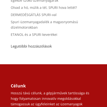
Egekbe szökő üzemanyagárak
Olvad a hó, múlik a tél, SPURI hova lettél?
DERMEDÉSGÁTLÁS SPURI-val
Spuri üzemanyagadalék a magasnyomású
dízelmotorokban
ETANOL és a SPURI keverékei
Legutóbbi hozzászólások
Célunk
Hosszú távú célunk, a gépjárművek tartóssága és
hogy folyamatosan innovatív megoldásokkal
támogassuk az ügyfeleinket az üzemanyagok