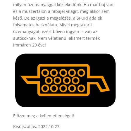
milyen üzemanyaggal közlekedünk. Ha már baj van,
és a műszerfalon a hibajel világít, még akkor sem
késő. De az igazi a megelőzés, a SPURI adalék
folyamatos használata. Mivel megtakarít
üzemanyagot, ezért bőven ingyen is van az
autósoknak. Nem véletlenül elismert termék
immáron 29 éve!
Előzze meg a kellemetlenséget!
Kisújszállás, 2022.10.27.