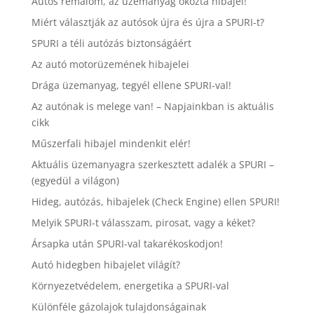
Autós rémálom, az üzemanyag okozta hibajel!
Miért választják az autósok újra és újra a SPURI-t?
SPURI a téli autózás biztonságáért
Az autó motorüzemének hibajelei
Drága üzemanyag, tegyél ellene SPURI-val!
Az autónak is melege van! – Napjainkban is aktuális
cikk
Műszerfali hibajel mindenkit elér!
Aktuális üzemanyagra szerkesztett adalék a SPURI –
(egyedül a világon)
Hideg, autózás, hibajelek (Check Engine) ellen SPURI!
Melyik SPURI-t válasszam, pirosat, vagy a kéket?
Ársapka után SPURI-val takarékoskodjon!
Autó hidegben hibajelet világít?
Környezetvédelem, energetika a SPURI-val
Különféle gázolajok tulajdonságainak