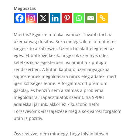
Megosztás
Miért is? Egyértelmű okai vannak. Tovább tart az
üzemanyag dúsítás. Soká melegszik fel a motor, és
kiegészítő alkatrészei. Üzemi hő alatt elégtelen az
égés. Ebből következik, hogy sok szennyeződés
keletkezik az égéstérben, valamint a kipufogó
rendszerben. A kúton kapható üzemanyagokba
sajnos ennek megoldására nincs elég adalék, mert
igen költséges lenne. A forgalmazott prémium
gázolaj, és benzin sem alkalmas a probléma
megoldásra. Tapasztalatok szerint, ha SPURI
adalékkal járunk, akkor ez kiküszöbölhető!
Törzsvevőink visszajelzése még a sok városi forgalom
után is pozitív.
Összegezve, nem mindegy, hogy folyamatosan