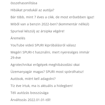
összehasonlítása
Hibákat produkál az autója?
Bár több, mint 7 éves a cikk, de most erősebben igaz!
Miből van a benzin 2022-ben? (kommentár nélkül)
Spurival készülj az ársipka végére!
Áremelés
YouTube videó SPURI kipróbálásról válasz
Megéri SPURI-t használni, mert nyereséges immár
29-éve
Agrotechnikai erőgépek meghibásodási okai
Üzemanyagár magas? SPURI most spórolhatsz!
Autósok, miért kell adagolni?
Tíz éve írtuk, ma is aktuális a hidegben!
Téli autózás bosszúsága
Árváltozás 2022.01.01-től!