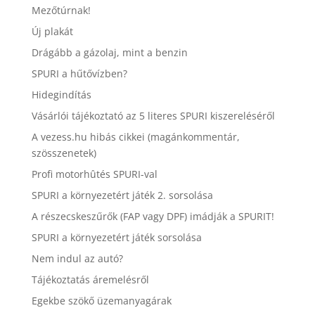
Mezőtúrnak!
Új plakát
Drágább a gázolaj, mint a benzin
SPURI a hűtővízben?
Hidegindítás
Vásárlói tájékoztató az 5 literes SPURI kiszereléséről
A vezess.hu hibás cikkei (magánkommentár,
szösszenetek)
Profi motorhûtés SPURI-val
SPURI a környezetért játék 2. sorsolása
A részecskeszűrők (FAP vagy DPF) imádják a SPURIT!
SPURI a környezetért játék sorsolása
Nem indul az autó?
Tájékoztatás áremelésről
Egekbe szökő üzemanyagárak