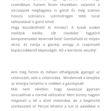
csomókban, hanem finom részekben, valamint a
vízcseppek megfagyása is gond! És még számos
hosszú szénláncú szénhidrogén több tucat
változatával is gond lehet!
Hogy küszöbölhetõ ki mindez? A kutak ezeket
mellõzik belõle, sõt rövidebb fagytûrõ
komponenseket kevernek bele! Gondolható ez milyen
olcsó, és rontja a gázolaj amúgy is csapnivaló
kopáscsökkentõ képességét. Nõ a korróziós veszély!
Ami még fontos és mélyen elhallgatják, gyengül az
cetánszám, vele a cetánindex. Mindennek a tetejébe
az energia tartalma is csökken a gázolajnak!
Már nem véletlen, hogy tavasszal gyorsan
visszaállnak a normál változatra! Mert bizony nagyon
megviseli a tél a dízel motorokat, de a kiegészítõ
szerkezeteit is! Persze lehetne a tuti jó adalékkal is