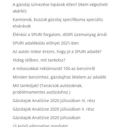
A gázolaj színezése lopások ellen? (Nem végezheti
akárki!)
Kamionok, buszok gázolaj specifikuma speciális
elvárások
Élénkül a SPURI forgalom, 450Ft üzemanyag árnál
SPURI adalékolás előnyei 2021-ben
Az autón mikor érezni, hogy jó a SPURI adalék?
Hideg időben, mit tankolsz?
A mítoszokkal reklámozott 100-as benzinről
Minden benzinhez, gázolajhoz lételem az adalék!
Mit tankoljak? (Tanácsok autósoknak,
problémamentes autózáshoz.)
Gázolajok Analízise 2020 júliusában III. rész
Gázolajok Analízise 2020 júliusában II. rész
Gázolajok Analízise 2020 júliusában
Új külső változatlan minőség!