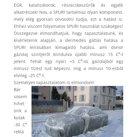
EGR, katalizátorok, részecskeszûrõk és egyéb
alkatrészek! Nos, a SPURI tartalmaz olyan komponest,
mely elég gyorsan orvosolni tudja, ezt a hatást is.
Ehhez viszont folyamatos SPURI használat szükséges!
Összegezve elmondhatjuk, hogy tapasztalatunk, és
kísérleteink alapján, a dermedés gátlás hatása a
SPURI leírásában kimagasló hatású, ami donor
gázolaj szintjérõl kiindulva újabb mínusz 15 C⁰-t
jelent. Tehát egy nyári +5 C⁰-os gázolajból egy
mínusz tízest tud képezni, míg a mínusz 10-esbõl
elvileg –25 C⁰-t.
Személyes tapasztalatom is elmondom!
Bár
sosem
hihet
ünk a
kutak
-30 C⁰
reklá