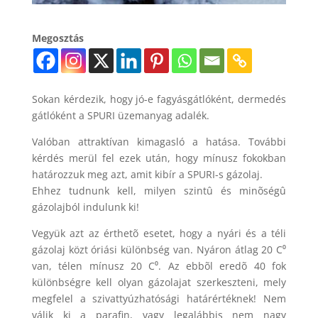
Megosztás
Sokan kérdezik, hogy jó-e fagyásgátlóként, dermedés
gátlóként a SPURI üzemanyag adalék.
Valóban attraktívan kimagasló a hatása. További
kérdés merül fel ezek után, hogy mínusz fokokban
határozzuk meg azt, amit kibír a SPURI-s gázolaj.
Ehhez tudnunk kell, milyen szintû és minõségû
gázolajból indulunk ki!
Vegyük azt az érthetõ esetet, hogy a nyári és a téli
gázolaj közt óriási különbség van. Nyáron átlag 20 C⁰
van, télen mínusz 20 C⁰. Az ebbõl eredõ 40 fok
különbségre kell olyan gázolajat szerkeszteni, mely
megfelel a szivattyúzhatósági határértéknek! Nem
válik ki a parafin, vagy legalábbis nem nagy