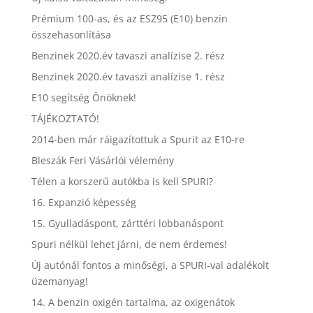
Prémium 100-as, és az ESZ95 (E10) benzin
összehasonlítása
Benzinek 2020.év tavaszi analízise 2. rész
Benzinek 2020.év tavaszi analízise 1. rész
E10 segítség Önöknek!
TÁJÉKOZTATÓ!
2014-ben már ráigazítottuk a Spurit az E10-re
Bleszák Feri Vásárlói vélemény
Télen a korszerű autókba is kell SPURI?
16. Expanzió képesség
15. Gyulladáspont, zárttéri lobbanáspont
Spuri nélkül lehet járni, de nem érdemes!
Új autónál fontos a minőségi, a SPURI-val adalékolt
üzemanyag!
14. A benzin oxigén tartalma, az oxigenátok