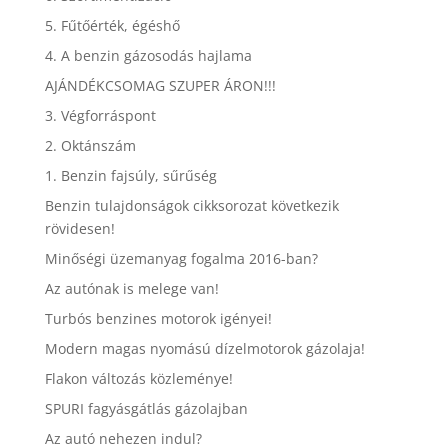
5. Fűtőérték, égéshő
4. A benzin gázosodás hajlama
AJÁNDÉKCSOMAG SZUPER ÁRON!!!
3. Végforráspont
2. Oktánszám
1. Benzin fajsúly, sűrűség
Benzin tulajdonságok cikksorozat következik
rövidesen!
Minőségi üzemanyag fogalma 2016-ban?
Az autónak is melege van!
Turbós benzines motorok igényei!
Modern magas nyomású dízelmotorok gázolaja!
Flakon változás közleménye!
SPURI fagyásgátlás gázolajban
Az autó nehezen indul?