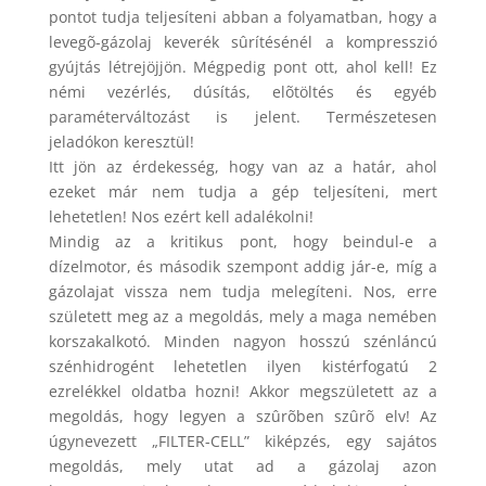
pontot tudja teljesíteni abban a folyamatban, hogy a
levegõ-gázolaj keverék sûrítésénél a kompresszió
gyújtás létrejöjjön. Mégpedig pont ott, ahol kell! Ez
némi vezérlés, dúsítás, elõtöltés és egyéb
paraméterváltozást is jelent. Természetesen
jeladókon keresztül!
Itt jön az érdekesség, hogy van az a határ, ahol
ezeket már nem tudja a gép teljesíteni, mert
lehetetlen! Nos ezért kell adalékolni!
Mindig az a kritikus pont, hogy beindul-e a
dízelmotor, és második szempont addig jár-e, míg a
gázolajat vissza nem tudja melegíteni. Nos, erre
született meg az a megoldás, mely a maga nemében
korszakalkotó. Minden nagyon hosszú szénláncú
szénhidrogént lehetetlen ilyen kistérfogatú 2
ezrelékkel oldatba hozni! Akkor megszületett az a
megoldás, hogy legyen a szûrõben szûrõ elv! Az
úgynevezett „FILTER-CELL” kiképzés, egy sajátos
megoldás, mely utat ad a gázolaj azon