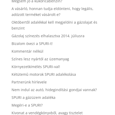
Mégsem jó a kukoricabenzin?
A vásárló, honnan tudja eldönteni, hogy legális,
adózott terméket vásárolt-e?
Októbertõl adalékkal kell megjelölni a gázolajat és
benzint
Gázolaj színezés elhalasztva 2014. júliusra
Bizalom övezi a SPURI-t!
Kommentár nélkül
Színes lesz nyártól az üzemanyag
Környezetkímélés SPURI-val!
Kétütemû motorok SPURI adalékolása
Partnerünk hírlevele
Nem indul az autó, hidegindítási gondjai vannak?
SPURI a gázüzem adaléka
Megéri-e a SPURI?
Kivonat a vendégkönyvből, avagy tisztelet