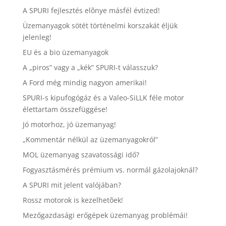
A SPURI fejlesztés elõnye másfél évtized!
Üzemanyagok sötét történelmi korszakát éljük
jelenleg!
EU és a bio üzemanyagok
A „piros” vagy a „kék” SPURI-t válasszuk?
A Ford még mindig nagyon amerikai!
SPURI-s kipufogógáz és a Valeo-SiLLK féle motor
élettartam összefüggése!
Jó motorhoz, jó üzemanyag!
„Kommentár nélkül az üzemanyagokról”
MOL üzemanyag szavatossági idő?
Fogyasztásmérés prémium vs. normál gázolajoknál?
A SPURI mit jelent valójában?
Rossz motorok is kezelhetõek!
Mezőgazdasági erőgépek üzemanyag problémái!