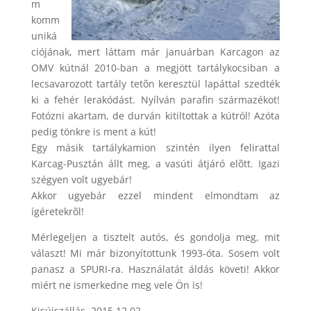
m
komm
uniká
ciójának, mert láttam már januárban Karcagon az
OMV kútnál 2010-ban a megjött tartálykocsiban a
lecsavarozott tartály tetõn keresztül lapáttal szedték
ki a fehér lerakódást. Nyílván parafin származékot!
Fotózni akartam, de durván kitiltottak a kútról! Azóta
pedig tönkre is ment a kút!
Egy másik tartálykamion szintén ilyen felirattal
Karcag-Pusztán állt meg, a vasúti átjáró elõtt. Igazi
szégyen volt ugyebár!
Akkor ugyebár ezzel mindent elmondtam az
ígéretekrõl!
Mérlegeljen a tisztelt autós, és gondolja meg, mit
választ! Mi már bizonyítottunk 1993-óta. Sosem volt
panasz a SPURI-ra. Használatát áldás követi! Akkor
miért ne ismerkedne meg vele Ön is!
Kisújszállás, 2015.12.02.