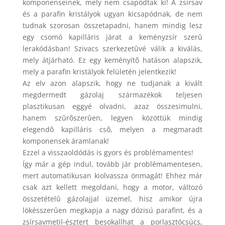
komponenseinek, mely nem csapódtak ki! A zsírsav
és a parafin kristályok ugyan kicsapódnak, de nem
tudnak szorosan összetapadni, hanem mindig lesz
egy csomó kapilláris járat a keményzsír szerû
lerakódásban! Szivacs szerkezetûvé válik a kiválás,
mely átjárható. Ez egy keményítõ hatáson alapszik,
mely a parafin kristályok felületén jelentkezik!
Az elv azon alapszik, hogy ne tudjanak a kivált
megdermedt gázolaj származékok teljesen
plasztikusan eggyé olvadni, azaz összesimulni,
hanem szûrõszerûen, legyen közöttük mindig
elegendõ kapilláris csõ, melyen a megmaradt
komponensek áramlanak!
Ezzel a visszaoldódás is gyors és problémamentes!
Így már a gép indul, tovább jár problémamentesen,
mert automatikusan kiolvassza önmagát! Ehhez már
csak azt kellett megoldani, hogy a motor, változó
összetételû gázolajjal üzemel, hisz amikor újra
lökésszerûen megkapja a nagy dózisú parafint, és a
zsírsavmetil-észtert besokallhat a porlasztócsúcs,