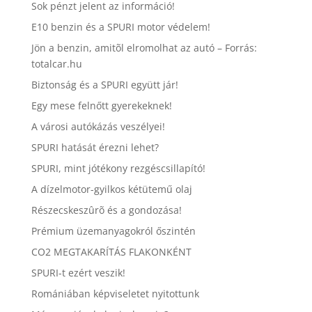
Sok pénzt jelent az információ!
E10 benzin és a SPURI motor védelem!
Jön a benzin, amitõl elromolhat az autó – Forrás:
totalcar.hu
Biztonság és a SPURI együtt jár!
Egy mese felnőtt gyerekeknek!
A városi autókázás veszélyei!
SPURI hatását érezni lehet?
SPURI, mint jótékony rezgéscsillapító!
A dízelmotor-gyilkos kétütemű olaj
Részecskeszûrõ és a gondozása!
Prémium üzemanyagokról őszintén
CO2 MEGTAKARÍTÁS FLAKONKÉNT
SPURI-t ezért veszik!
Romániában képviseletet nyitottunk