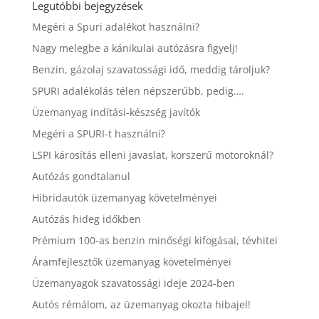
Legutóbbi bejegyzések
Megéri a Spuri adalékot használni?
Nagy melegbe a kánikulai autózásra figyelj!
Benzin, gázolaj szavatossági idő, meddig tároljuk?
SPURI adalékolás télen népszerűbb, pedig….
Üzemanyag indítási-készség javítók
Megéri a SPURI-t használni?
LSPI károsítás elleni javaslat, korszerű motoroknál?
Autózás gondtalanul
Hibridautók üzemanyag követelményei
Autózás hideg időkben
Prémium 100-as benzin minőségi kifogásai, tévhitei
Áramfejlesztők üzemanyag követelményei
Üzemanyagok szavatossági ideje 2024-ben
Autós rémálom, az üzemanyag okozta hibajel!