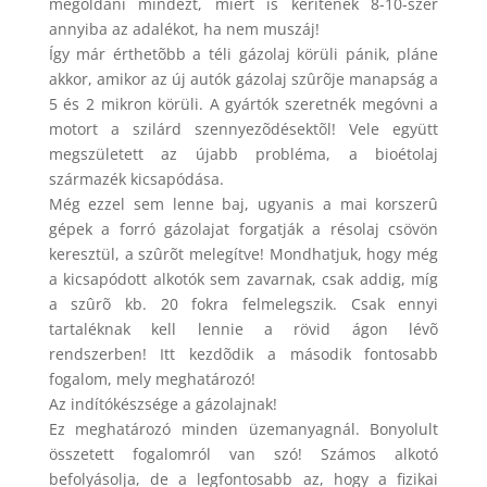
megoldani mindezt, miért is kerítenék 8-10-szer
annyiba az adalékot, ha nem muszáj!
Így már érthetõbb a téli gázolaj körüli pánik, pláne
akkor, amikor az új autók gázolaj szûrõje manapság a
5 és 2 mikron körüli. A gyártók szeretnék megóvni a
motort a szilárd szennyezõdésektõl! Vele együtt
megszületett az újabb probléma, a bioétolaj
származék kicsapódása.
Még ezzel sem lenne baj, ugyanis a mai korszerû
gépek a forró gázolajat forgatják a résolaj csövön
keresztül, a szûrõt melegítve! Mondhatjuk, hogy még
a kicsapódott alkotók sem zavarnak, csak addig, míg
a szûrõ kb. 20 fokra felmelegszik. Csak ennyi
tartaléknak kell lennie a rövid ágon lévõ
rendszerben! Itt kezdõdik a második fontosabb
fogalom, mely meghatározó!
Az indítókészsége a gázolajnak!
Ez meghatározó minden üzemanyagnál. Bonyolult
összetett fogalomról van szó! Számos alkotó
befolyásolja, de a legfontosabb az, hogy a fizikai