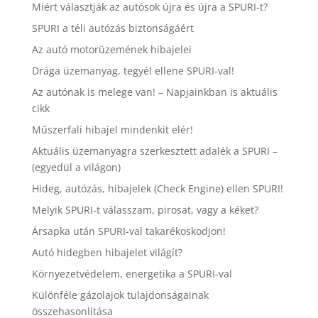
Miért választják az autósok újra és újra a SPURI-t?
SPURI a téli autózás biztonságáért
Az autó motorüzemének hibajelei
Drága üzemanyag, tegyél ellene SPURI-val!
Az autónak is melege van! – Napjainkban is aktuális
cikk
Műszerfali hibajel mindenkit elér!
Aktuális üzemanyagra szerkesztett adalék a SPURI –
(egyedül a világon)
Hideg, autózás, hibajelek (Check Engine) ellen SPURI!
Melyik SPURI-t válasszam, pirosat, vagy a kéket?
Ársapka után SPURI-val takarékoskodjon!
Autó hidegben hibajelet világít?
Környezetvédelem, energetika a SPURI-val
Különféle gázolajok tulajdonságainak
összehasonlítása