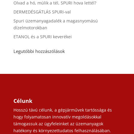
Olvad a hó, múlik a tél, SPURI hova lettél?
DERMEDÉSGÁTLÁS SPURI-val
Spuri üzemanyagadalék a magasnyomású
dízelmotorokban
ETANOL és a SPURI keverékei
Legutóbbi hozzászólások
Célunk
Hosszú távú célunk, a gépjárművek tartóssága és
hogy folyamatosan innovatív megoldásokkal
támogassuk az ügyfeleinket az üzemanyagok
hatékony és környezettudatos felhasználásában.