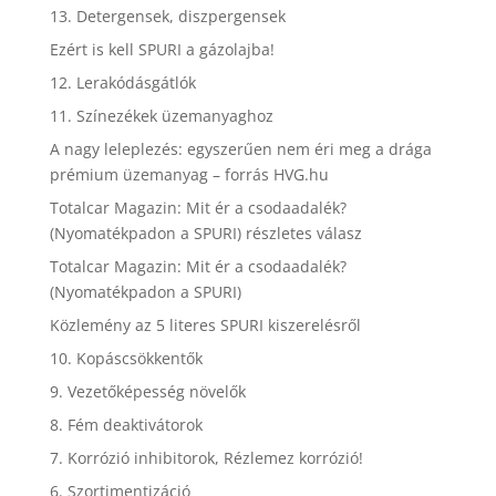
13. Detergensek, diszpergensek
Ezért is kell SPURI a gázolajba!
12. Lerakódásgátlók
11. Színezékek üzemanyaghoz
A nagy leleplezés: egyszerűen nem éri meg a drága
prémium üzemanyag – forrás HVG.hu
Totalcar Magazin: Mit ér a csodaadalék?
(Nyomatékpadon a SPURI) részletes válasz
Totalcar Magazin: Mit ér a csodaadalék?
(Nyomatékpadon a SPURI)
Közlemény az 5 literes SPURI kiszerelésről
10. Kopáscsökkentők
9. Vezetőképesség növelők
8. Fém deaktivátorok
7. Korrózió inhibitorok, Rézlemez korrózió!
6. Szortimentizáció