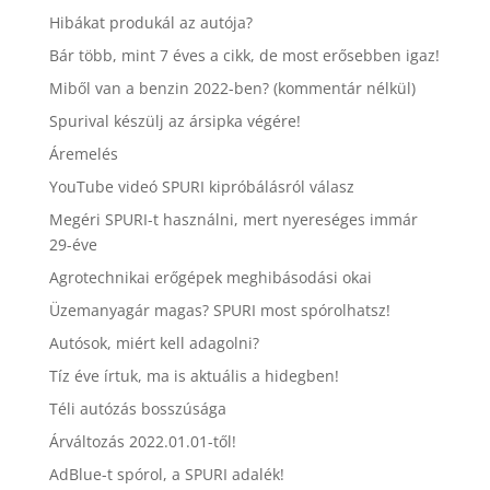
Hibákat produkál az autója?
Bár több, mint 7 éves a cikk, de most erősebben igaz!
Miből van a benzin 2022-ben? (kommentár nélkül)
Spurival készülj az ársipka végére!
Áremelés
YouTube videó SPURI kipróbálásról válasz
Megéri SPURI-t használni, mert nyereséges immár
29-éve
Agrotechnikai erőgépek meghibásodási okai
Üzemanyagár magas? SPURI most spórolhatsz!
Autósok, miért kell adagolni?
Tíz éve írtuk, ma is aktuális a hidegben!
Téli autózás bosszúsága
Árváltozás 2022.01.01-től!
AdBlue-t spórol, a SPURI adalék!