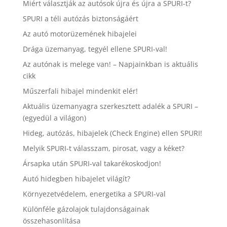
Miért választják az autósok újra és újra a SPURI-t?
SPURI a téli autózás biztonságáért
Az autó motorüzemének hibajelei
Drága üzemanyag, tegyél ellene SPURI-val!
Az autónak is melege van! – Napjainkban is aktuális
cikk
Műszerfali hibajel mindenkit elér!
Aktuális üzemanyagra szerkesztett adalék a SPURI –
(egyedül a világon)
Hideg, autózás, hibajelek (Check Engine) ellen SPURI!
Melyik SPURI-t válasszam, pirosat, vagy a kéket?
Ársapka után SPURI-val takarékoskodjon!
Autó hidegben hibajelet világít?
Környezetvédelem, energetika a SPURI-val
Különféle gázolajok tulajdonságainak
összehasonlítása