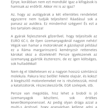
Ejnye, korábban nem ezt mondták! Igaz a kifogások is
hamisak az erdõrõl. Akkor mi is az igaz?
Az, hogy az autógyárak a két ellentétes rendeletet
egyszerre nem tudják teljesíteni! Ráadásul sok a
panasz az autókra. Ez mindenhol szégyen! És ezt a
bio tartalom okozza!
A gyárak fejlesztenek gõzerõvel, hogy teljesítsék az
EURO 6C-t, de ilyen üzemanyagoknál nagyon nehéz!
Végük van hamar a motoroknak! A gázolajnál például
ez a Ráma margarinszerû keményzsír rettenetes
károkat okoz a dízeleknél! Persze igyekszenek az
üzemanyag gyártók észterezni, de ez igen költséges,
sok hulladékkal!
Nem ég el tökéletesen ez a nagyon hosszú szénláncú
molekula. Pakura lesz belõle! Fekete olajsár, és koksz!
A kiegészítõ motorelemeket ne is részletezzük, mind
a katalizátorok, részecskeszûrõk, EGR szelepek, stb.
Persze van megoldás, hisz lehet a bioból is jó
üzemanyagok készíteni, sok értékes
keverõkomponenssel. Az pedig olyan drága azzal a
multi-s árréssel, hogy aranyárban kellene adni a