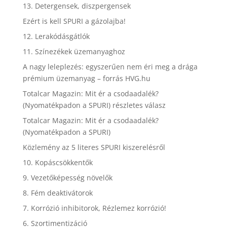
13. Detergensek, diszpergensek
Ezért is kell SPURI a gázolajba!
12. Lerakódásgátlók
11. Színezékek üzemanyaghoz
A nagy leleplezés: egyszerűen nem éri meg a drága
prémium üzemanyag – forrás HVG.hu
Totalcar Magazin: Mit ér a csodaadalék?
(Nyomatékpadon a SPURI) részletes válasz
Totalcar Magazin: Mit ér a csodaadalék?
(Nyomatékpadon a SPURI)
Közlemény az 5 literes SPURI kiszerelésről
10. Kopáscsökkentők
9. Vezetőképesség növelők
8. Fém deaktivátorok
7. Korrózió inhibitorok, Rézlemez korrózió!
6. Szortimentizáció