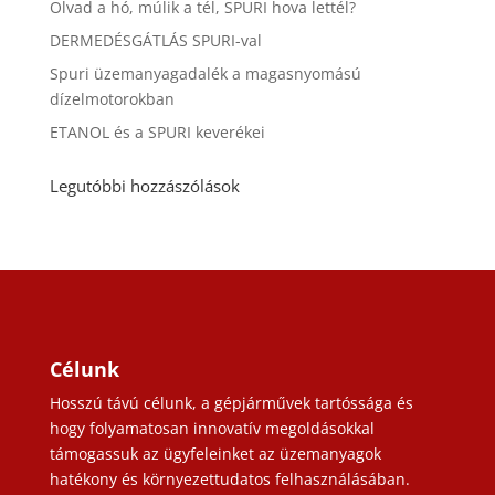
Olvad a hó, múlik a tél, SPURI hova lettél?
DERMEDÉSGÁTLÁS SPURI-val
Spuri üzemanyagadalék a magasnyomású
dízelmotorokban
ETANOL és a SPURI keverékei
Legutóbbi hozzászólások
Célunk
Hosszú távú célunk, a gépjárművek tartóssága és
hogy folyamatosan innovatív megoldásokkal
támogassuk az ügyfeleinket az üzemanyagok
hatékony és környezettudatos felhasználásában.