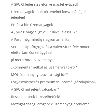
A SPURI fejlesztés elõnye másfél évtized!
Üzemanyagok sötét történelmi korszakát éljük
jelenleg!
EU és a bio üzemanyagok
A „piros” vagy a „kék” SPURI-t válasszuk?
A Ford még mindig nagyon amerikai!
SPURI-s kipufogógáz és a Valeo-SiLLK féle motor
élettartam összefüggése!
Jó motorhoz, jó üzemanyag!
„Kommentár nélkül az üzemanyagokról”
MOL üzemanyag szavatossági idő?
Fogyasztásmérés prémium vs. normál gázolajoknál?
A SPURI mit jelent valójában?
Rossz motorok is kezelhetõek!
Mezőgazdasági erőgépek üzemanyag problémái!