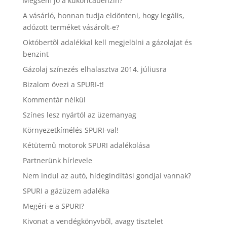
Mégsem jó a kukoricabenzin?
A vásárló, honnan tudja eldönteni, hogy legális,
adózott terméket vásárolt-e?
Októbertõl adalékkal kell megjelölni a gázolajat és
benzint
Gázolaj színezés elhalasztva 2014. júliusra
Bizalom övezi a SPURI-t!
Kommentár nélkül
Színes lesz nyártól az üzemanyag
Környezetkímélés SPURI-val!
Kétütemû motorok SPURI adalékolása
Partnerünk hírlevele
Nem indul az autó, hidegindítási gondjai vannak?
SPURI a gázüzem adaléka
Megéri-e a SPURI?
Kivonat a vendégkönyvből, avagy tisztelet