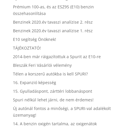
Prémium 100-as, és az ESZ95 (E10) benzin
összehasonlítása
Benzinek 2020.év tavaszi analízise 2. rész
Benzinek 2020.év tavaszi analízise 1. rész
E10 segítség Önöknek!
TÁJÉKOZTATÓ!
2014-ben már ráigazítottuk a Spurit az E10-re
Bleszák Feri Vásárlói vélemény
Télen a korszerű autókba is kell SPURI?
16. Expanzió képesség
15. Gyulladáspont, zárttéri lobbanáspont
Spuri nélkül lehet járni, de nem érdemes!
Új autónál fontos a minőségi, a SPURI-val adalékolt
üzemanyag!
14. A benzin oxigén tartalma, az oxigenátok