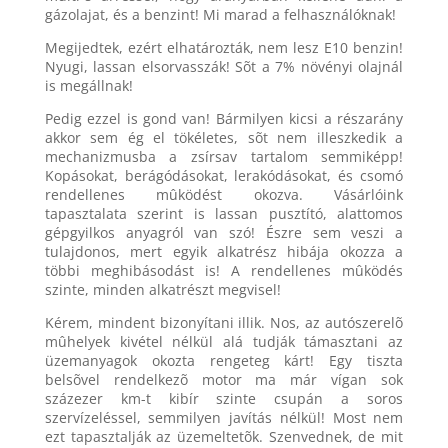
gázolajat, és a benzint! Mi marad a felhasználóknak!
Megijedtek, ezért elhatározták, nem lesz E10 benzin!
Nyugi, lassan elsorvasszák! Sõt a 7% növényi olajnál
is megállnak!
Pedig ezzel is gond van! Bármilyen kicsi a részarány
akkor sem ég el tökéletes, sõt nem illeszkedik a
mechanizmusba a zsírsav tartalom semmiképp!
Kopásokat, berágódásokat, lerakódásokat, és csomó
rendellenes mûködést okozva. Vásárlóink
tapasztalata szerint is lassan pusztító, alattomos
gépgyilkos anyagról van szó! Észre sem veszi a
tulajdonos, mert egyik alkatrész hibája okozza a
többi meghibásodást is! A rendellenes mûködés
szinte, minden alkatrészt megvisel!
Kérem, mindent bizonyítani illik. Nos, az autószerelõ
mûhelyek kivétel nélkül alá tudják támasztani az
üzemanyagok okozta rengeteg kárt! Egy tiszta
belsõvel rendelkezõ motor ma már vígan sok
százezer km-t kibír szinte csupán a soros
szervízeléssel, semmilyen javítás nélkül! Most nem
ezt tapasztalják az üzemeltetõk. Szenvednek, de mit