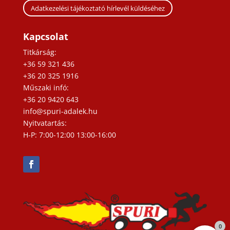
Adatkezelési tájékoztató hírlevél küldéséhez
Kapcsolat
Titkárság:
+36 59 321 436
+36 20 325 1916
Műszaki infó:
+36 20 9420 643
info@spuri-adalek.hu
Nyitvatartás:
H-P: 7:00-12:00 13:00-16:00
0