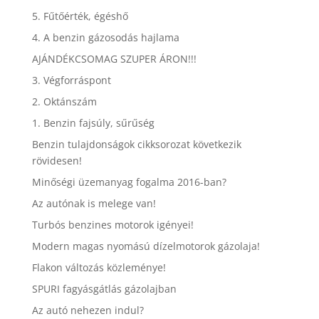
5. Fűtőérték, égéshő
4. A benzin gázosodás hajlama
AJÁNDÉKCSOMAG SZUPER ÁRON!!!
3. Végforráspont
2. Oktánszám
1. Benzin fajsúly, sűrűség
Benzin tulajdonságok cikksorozat következik
rövidesen!
Minőségi üzemanyag fogalma 2016-ban?
Az autónak is melege van!
Turbós benzines motorok igényei!
Modern magas nyomású dízelmotorok gázolaja!
Flakon változás közleménye!
SPURI fagyásgátlás gázolajban
Az autó nehezen indul?