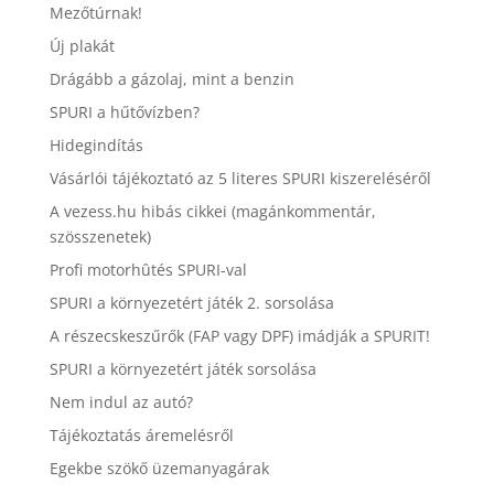
Mezőtúrnak!
Új plakát
Drágább a gázolaj, mint a benzin
SPURI a hűtővízben?
Hidegindítás
Vásárlói tájékoztató az 5 literes SPURI kiszereléséről
A vezess.hu hibás cikkei (magánkommentár,
szösszenetek)
Profi motorhûtés SPURI-val
SPURI a környezetért játék 2. sorsolása
A részecskeszűrők (FAP vagy DPF) imádják a SPURIT!
SPURI a környezetért játék sorsolása
Nem indul az autó?
Tájékoztatás áremelésről
Egekbe szökő üzemanyagárak