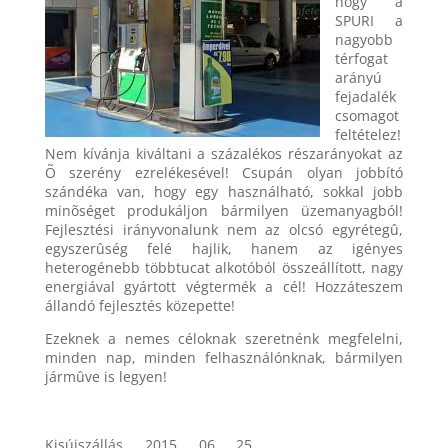
hogy a
SPURI a
nagyobb
térfogat
arányú
fejadalék
csomagot
feltételez!
Nem kívánja kiváltani a százalékos részarányokat az
Õ szerény ezrelékesével! Csupán olyan jobbító
szándéka van, hogy egy használható, sokkal jobb
minõséget produkáljon bármilyen üzemanyagból!
Fejlesztési irányvonalunk nem az olcsó egyrétegû,
egyszerûség felé hajlik, hanem az igényes
heterogénebb többtucat alkotóból összeállított, nagy
energiával gyártott végtermék a cél! Hozzáteszem
állandó fejlesztés közepette!
Ezeknek a nemes céloknak szeretnénk megfelelni,
minden nap, minden felhasználónknak, bármilyen
jármûve is legyen!
Kisújszállás, 2015. 06. 25.