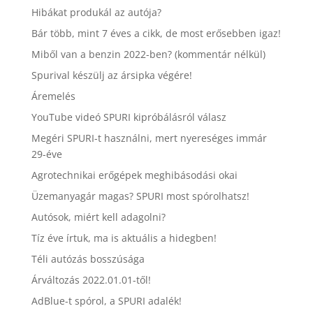
Hibákat produkál az autója?
Bár több, mint 7 éves a cikk, de most erősebben igaz!
Miből van a benzin 2022-ben? (kommentár nélkül)
Spurival készülj az ársipka végére!
Áremelés
YouTube videó SPURI kipróbálásról válasz
Megéri SPURI-t használni, mert nyereséges immár
29-éve
Agrotechnikai erőgépek meghibásodási okai
Üzemanyagár magas? SPURI most spórolhatsz!
Autósok, miért kell adagolni?
Tíz éve írtuk, ma is aktuális a hidegben!
Téli autózás bosszúsága
Árváltozás 2022.01.01-től!
AdBlue-t spórol, a SPURI adalék!