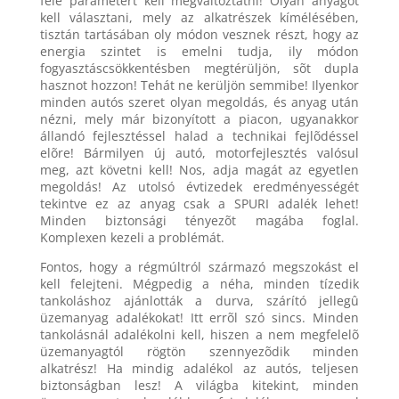
féle paramétert kell megváltoztatni! Olyan anyagot
kell választani, mely az alkatrészek kímélésében,
tisztán tartásában oly módon vesznek részt, hogy az
energia szintet is emelni tudja, ily módon
fogyasztáscsökkentésben megtérüljön, sõt dupla
hasznot hozzon! Tehát ne kerüljön semmibe! Ilyenkor
minden autós szeret olyan megoldás, és anyag után
nézni, mely már bizonyított a piacon, ugyanakkor
állandó fejlesztéssel halad a technikai fejlõdéssel
elõre! Bármilyen új autó, motorfejlesztés valósul
meg, azt követni kell! Nos, adja magát az egyetlen
megoldás! Az utolsó évtizedek eredményességét
tekintve ez az anyag csak a SPURI adalék lehet!
Minden biztonsági tényezõt magába foglal.
Komplexen kezeli a problémát.
Fontos, hogy a régmúltról származó megszokást el
kell felejteni. Mégpedig a néha, minden tízedik
tankoláshoz ajánlották a durva, szárító jellegû
üzemanyag adalékokat! Itt errõl szó sincs. Minden
tankolásnál adalékolni kell, hiszen a nem megfelelõ
üzemanyagtól rögtön szennyezõdik minden
alkatrész! Ha mindig adalékol az autós, teljesen
biztonságban lesz! A világba kitekint, minden