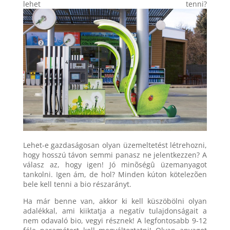
lehet tenni?
Lehet-e gazdaságosan olyan üzemeltetést létrehozni,
hogy hosszú távon semmi panasz ne jelentkezzen? A
válasz az, hogy igen! Jó minõségû üzemanyagot
tankolni. Igen ám, de hol? Minden kúton kötelezõen
bele kell tenni a bio részarányt.
Ha már benne van, akkor ki kell küszöbölni olyan
adalékkal, ami kiiktatja a negatív tulajdonságait a
nem odavaló bio, vegyi résznek! A legfontosabb 9-12