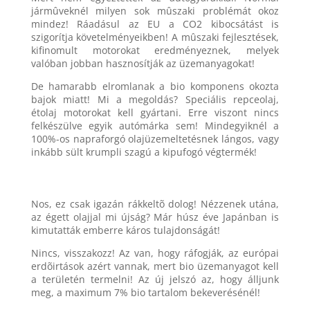
jármûveknél milyen sok mûszaki problémát okoz
mindez! Ráadásul az EU a CO2 kibocsátást is
szigorítja követelményeikben! A mûszaki fejlesztések,
kifinomult motorokat eredményeznek, melyek
valóban jobban hasznosítják az üzemanyagokat!
De hamarabb elromlanak a bio komponens okozta
bajok miatt! Mi a megoldás? Speciális repceolaj,
étolaj motorokat kell gyártani. Erre viszont nincs
felkészülve egyik autómárka sem! Mindegyiknél a
100%-os napraforgó olajüzemeltetésnek lángos, vagy
inkább sült krumpli szagú a kipufogó végtermék!
Nos, ez csak igazán rákkeltõ dolog! Nézzenek utána,
az égett olajjal mi újság? Már húsz éve Japánban is
kimutatták emberre káros tulajdonságát!
Nincs, visszakozz! Az van, hogy ráfogják, az európai
erdõirtások azért vannak, mert bio üzemanyagot kell
a területén termelni! Az új jelszó az, hogy álljunk
meg, a maximum 7% bio tartalom bekeverésénél!