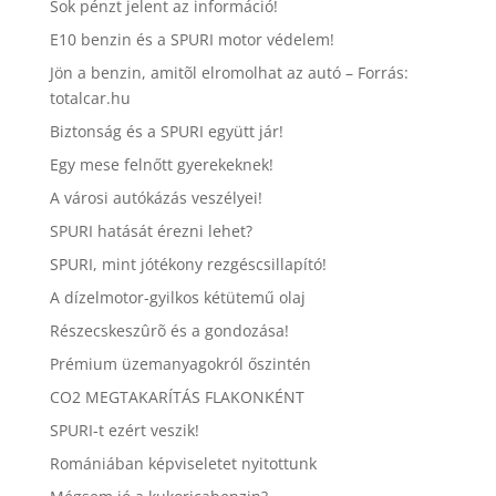
Sok pénzt jelent az információ!
E10 benzin és a SPURI motor védelem!
Jön a benzin, amitõl elromolhat az autó – Forrás:
totalcar.hu
Biztonság és a SPURI együtt jár!
Egy mese felnőtt gyerekeknek!
A városi autókázás veszélyei!
SPURI hatását érezni lehet?
SPURI, mint jótékony rezgéscsillapító!
A dízelmotor-gyilkos kétütemű olaj
Részecskeszûrõ és a gondozása!
Prémium üzemanyagokról őszintén
CO2 MEGTAKARÍTÁS FLAKONKÉNT
SPURI-t ezért veszik!
Romániában képviseletet nyitottunk