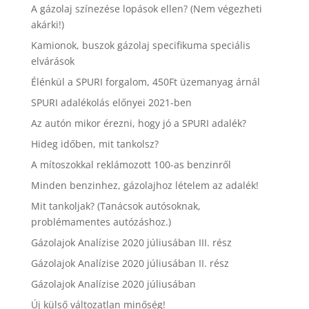
A gázolaj színezése lopások ellen? (Nem végezheti
akárki!)
Kamionok, buszok gázolaj specifikuma speciális
elvárások
Élénkül a SPURI forgalom, 450Ft üzemanyag árnál
SPURI adalékolás előnyei 2021-ben
Az autón mikor érezni, hogy jó a SPURI adalék?
Hideg időben, mit tankolsz?
A mítoszokkal reklámozott 100-as benzinről
Minden benzinhez, gázolajhoz lételem az adalék!
Mit tankoljak? (Tanácsok autósoknak,
problémamentes autózáshoz.)
Gázolajok Analízise 2020 júliusában III. rész
Gázolajok Analízise 2020 júliusában II. rész
Gázolajok Analízise 2020 júliusában
Új külső változatlan minőség!