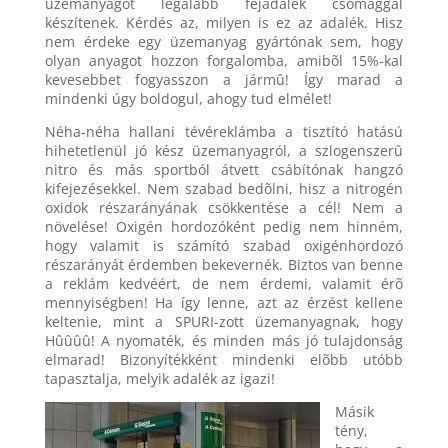
üzemanyagot legalább fejadalék csomaggal
készítenek. Kérdés az, milyen is ez az adalék. Hisz
nem érdeke egy üzemanyag gyártónak sem, hogy
olyan anyagot hozzon forgalomba, amibõl 15%-kal
kevesebbet fogyasszon a jármû! Így marad a
mindenki úgy boldogul, ahogy tud elmélet!
Néha-néha hallani tévéreklámba a tisztító hatású
hihetetlenül jó kész üzemanyagról, a szlogenszerû
nitro és más sportból átvett csábítónak hangzó
kifejezésekkel. Nem szabad bedõlni, hisz a nitrogén
oxidok részarányának csökkentése a cél! Nem a
növelése! Oxigén hordozóként pedig nem hinném,
hogy valamit is számító szabad oxigénhordozó
részarányát érdemben bekevernék. Biztos van benne
a reklám kedvéért, de nem érdemi, valamit érõ
mennyiségben! Ha így lenne, azt az érzést kellene
keltenie, mint a SPURI-zott üzemanyagnak, hogy
Hûûûû! A nyomaték, és minden más jó tulajdonság
elmarad! Bizonyítékként mindenki elõbb utóbb
tapasztalja, melyik adalék az igazi!
Másik
tény,