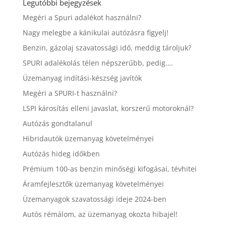
Legutóbbi bejegyzések
Megéri a Spuri adalékot használni?
Nagy melegbe a kánikulai autózásra figyelj!
Benzin, gázolaj szavatossági idő, meddig tároljuk?
SPURI adalékolás télen népszerűbb, pedig….
Üzemanyag indítási-készség javítók
Megéri a SPURI-t használni?
LSPI károsítás elleni javaslat, korszerű motoroknál?
Autózás gondtalanul
Hibridautók üzemanyag követelményei
Autózás hideg időkben
Prémium 100-as benzin minőségi kifogásai, tévhitei
Áramfejlesztők üzemanyag követelményei
Üzemanyagok szavatossági ideje 2024-ben
Autós rémálom, az üzemanyag okozta hibajel!