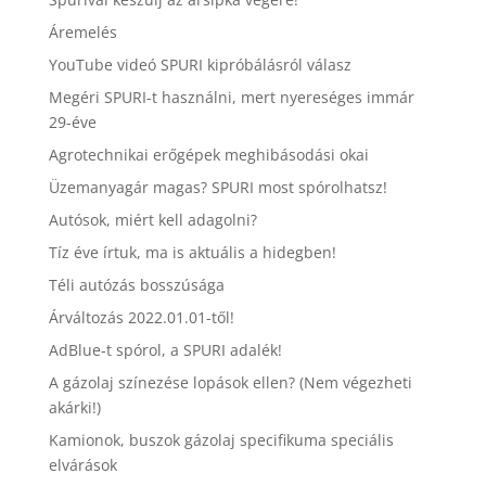
Áremelés
YouTube videó SPURI kipróbálásról válasz
Megéri SPURI-t használni, mert nyereséges immár
29-éve
Agrotechnikai erőgépek meghibásodási okai
Üzemanyagár magas? SPURI most spórolhatsz!
Autósok, miért kell adagolni?
Tíz éve írtuk, ma is aktuális a hidegben!
Téli autózás bosszúsága
Árváltozás 2022.01.01-től!
AdBlue-t spórol, a SPURI adalék!
A gázolaj színezése lopások ellen? (Nem végezheti
akárki!)
Kamionok, buszok gázolaj specifikuma speciális
elvárások