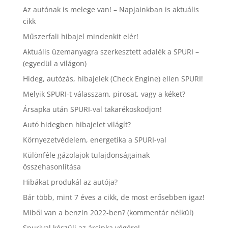
Az autónak is melege van! – Napjainkban is aktuális
cikk
Műszerfali hibajel mindenkit elér!
Aktuális üzemanyagra szerkesztett adalék a SPURI –
(egyedül a világon)
Hideg, autózás, hibajelek (Check Engine) ellen SPURI!
Melyik SPURI-t válasszam, pirosat, vagy a kéket?
Ársapka után SPURI-val takarékoskodjon!
Autó hidegben hibajelet világít?
Környezetvédelem, energetika a SPURI-val
Különféle gázolajok tulajdonságainak
összehasonlítása
Hibákat produkál az autója?
Bár több, mint 7 éves a cikk, de most erősebben igaz!
Miből van a benzin 2022-ben? (kommentár nélkül)
Spurival készülj az ársipka végére!