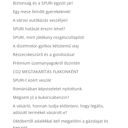
Biztonság és a SPURI együtt jár!
Egy mese felnőtt gyerekeknek!
A városi autókázás veszélyei!
SPURI hatását érezni lehet?
SPURI, mint jótékony rezgéscsillapító!
A dízelmotor-gyilkos kétütemű olaj
Részecskeszûrõ és a gondozása!
Prémium üzemanyagokról őszintén
CO2 MEGTAKARÍTÁS FLAKONKÉNT
SPURI-t ezért veszik!
Romániában képviseletet nyitottunk
Mégsem jó a kukoricabenzin?
A vásárló, honnan tudja eldönteni, hogy legális,
adózott terméket vásárolt-e?
Októbertõl adalékkal kell megjelölni a gázolajat és
benzint