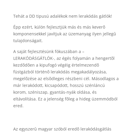
Tehát a DD tipusú adalékok nem lerakódás gátlók!
Épp ezért, külön fejlesztjük más és más keverõ
komponensekkel javítjuk az üzemanyag ilyen jellegû
tulajdonságait.
A saját fejlesztésünk fókuszában a –
LERAKÓDÁSGÁTLÓK-, az égés folyamán a hengertõl
kezdõdõen a kipufogó végéig értelmezendõ
füstgázból történõ lerakódás megakadályozása,
megelõzése az elsõdleges részbeni cél. Másodlagos a
már lerakódott, kicsapódott, hosszú szénláncú
korom, széniszap, gyantás-nyák oldása, és
eltávolítása. Ez a jelenség fõleg a hideg üzemmódból
ered.
Az egyszerû magyar szóból eredõ lerakódásgátlás