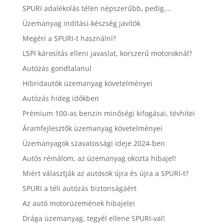
SPURI adalékolás télen népszerűbb, pedig….
Üzemanyag indítási-készség javítók
Megéri a SPURI-t használni?
LSPI károsítás elleni javaslat, korszerű motoroknál?
Autózás gondtalanul
Hibridautók üzemanyag követelményei
Autózás hideg időkben
Prémium 100-as benzin minőségi kifogásai, tévhitei
Áramfejlesztők üzemanyag követelményei
Üzemanyagok szavatossági ideje 2024-ben
Autós rémálom, az üzemanyag okozta hibajel!
Miért választják az autósok újra és újra a SPURI-t?
SPURI a téli autózás biztonságáért
Az autó motorüzemének hibajelei
Drága üzemanyag, tegyél ellene SPURI-val!