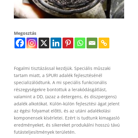
Megosztás
Fogalmi tisztázással kezdjük. Speciális mûszaki
tartam miatt, a SPURI adalék fejlesztésénél
specializálódtunk. A mi speciális funkcionális
részegységekre bontottuk a lerakódásgátlást,
valamint a DD, (azaz a detergens, és diszpergens)
adalék alkotókat. Külön-külön fejlesztési ágat jelent
az égési folyamat elõtti, és az utáni adalékolási
komponensek kísérletei. Ezért is tudtunk kimagasló
eredményeket, és sikereket produkálni hosszú távú
futásteljesítmények területén.