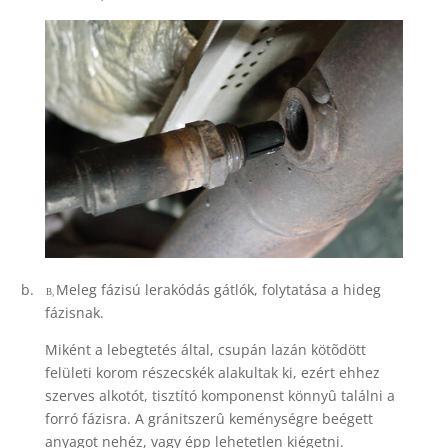
b.
Meleg fázisú lerakódás gátlók, folytatása a hideg
B,
fázisnak.
Miként a lebegtetés által, csupán lazán kötõdött
felületi korom részecskék alakultak ki, ezért ehhez
szerves alkotót, tisztító komponenst könnyû találni a
forró fázisra. A gránitszerû keménységre beégett
anyagot nehéz, vagy épp lehetetlen kiégetni.