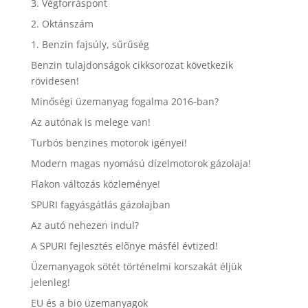
3. Végforráspont
2. Oktánszám
1. Benzin fajsúly, sűrűség
Benzin tulajdonságok cikksorozat következik
rövidesen!
Minőségi üzemanyag fogalma 2016-ban?
Az autónak is melege van!
Turbós benzines motorok igényei!
Modern magas nyomású dízelmotorok gázolaja!
Flakon változás közleménye!
SPURI fagyásgátlás gázolajban
Az autó nehezen indul?
A SPURI fejlesztés elõnye másfél évtized!
Üzemanyagok sötét történelmi korszakát éljük
jelenleg!
EU és a bio üzemanyagok