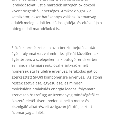
lerakódásokat. Ezt a maradék nitrogén oxidokból
kivont oxigénbõl lehetséges. Amikor dolgozik a
katalizátor, akkor hatékonnyá válik az üzemanyag
adalék meleg oldali lerakódás gátlója, és eltávolítja a
hideg oldali maradékokat is.
Elõzõek természetesen az a benzin bejutása utáni
égési folyamatkor, valamint lezajlását követõen, az
égéstérben, a szelepeken, a kipufogó rendszerben,
és minden kémiai reakcióval érintkezõ emelt
hõmérsékletû felületre érvényes, lerakódás gátlót
szerkesztett SPURI komponensre érvényes.
Az atomi
részek szétválása, egyesülése, és minden
molekuláris átalakulás energia leadási folyamata
szervesen összefügg az üzemanyag minõségétõl és
összetételétõl. Ilyen módon kíméli a motor és
kiszolgáló alkatrészeit az igazán jól kifejlesztett
üzemanyag adalék.