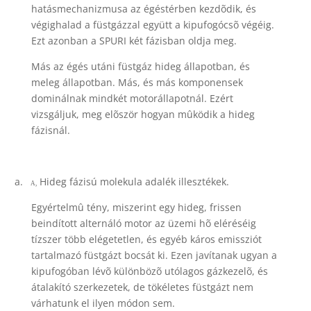
hatásmechanizmusa az égéstérben kezdõdik, és
végighalad a füstgázzal együtt a kipufogócsõ végéig.
Ezt azonban a SPURI két fázisban oldja meg.
Más az égés utáni füstgáz hideg állapotban, és
meleg állapotban. Más, és más komponensek
dominálnak mindkét motorállapotnál. Ezért
vizsgáljuk, meg elõször hogyan mûködik a hideg
fázisnál.
a.
Hideg fázisú molekula adalék illesztékek.
A,
Egyértelmû tény, miszerint egy hideg, frissen
beindított alternáló motor az üzemi hõ eléréséig
tízszer több elégetetlen, és egyéb káros emissziót
tartalmazó füstgázt bocsát ki. Ezen javítanak ugyan a
kipufogóban lévõ különbözõ utólagos gázkezelõ, és
átalakító szerkezetek, de tökéletes füstgázt nem
várhatunk el ilyen módon sem.