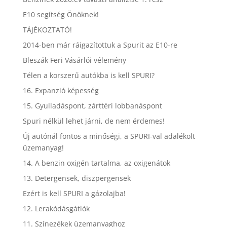
E10 segítség Önöknek!
TÁJÉKOZTATÓ!
2014-ben már ráigazítottuk a Spurit az E10-re
Bleszák Feri Vásárlói vélemény
Télen a korszerű autókba is kell SPURI?
16. Expanzió képesség
15. Gyulladáspont, zárttéri lobbanáspont
Spuri nélkül lehet járni, de nem érdemes!
Új autónál fontos a minőségi, a SPURI-val adalékolt
üzemanyag!
14. A benzin oxigén tartalma, az oxigenátok
13. Detergensek, diszpergensek
Ezért is kell SPURI a gázolajba!
12. Lerakódásgátlók
11. Színezékek üzemanyaghoz