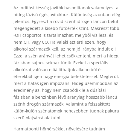
Az indítási késség javítók hasonlítanak valamelyest a
hideg fázisú égésjavítókhoz. Különbség azonban elég
jelentõs. Egyrészt a rövid szénhidrogén láncon belül
megengedett a kisebb fûtõérték szint. Másrészt több,
-OH csoportot is tartalmazhat, melybõl víz lesz, és
nem CH, vagy CO. Ha valaki azt érti ezen, hogy
alkohol származék kell, az nem jó irányba indult el!
Ezzel a szén arányát lehet csökkenteni, mert a hideg
fázisban sajnos soknak tûnik. Ezeket a speciális
alkotókat valósan elõállíthatjuk alkoholból és
éterekbõl igen nagy energia befektetéssel. Megtérül,
mert a hatás igen impozáns. Hideg üzemmódban az
eredmény az, hogy nem csapódik le a dúsítási
fázisban a benzinben lévõ aránylag hosszabb láncú
szénhidrogén származék. Valamint a felszakított
külön-külön szénatomok nehezebben tudnak pakura
szerû olajsárrá alakulni.
Harmatponti hõmérséklet növelésére tudnám