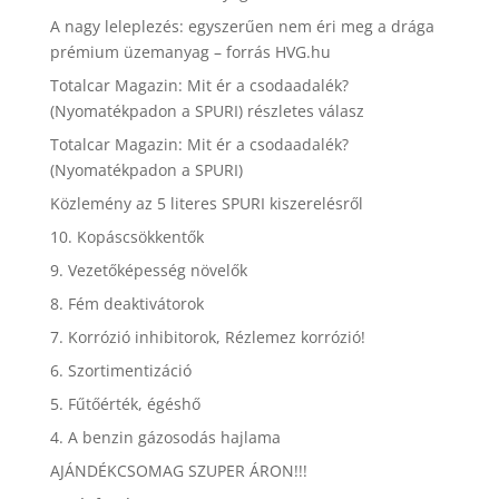
A nagy leleplezés: egyszerűen nem éri meg a drága
prémium üzemanyag – forrás HVG.hu
Totalcar Magazin: Mit ér a csodaadalék?
(Nyomatékpadon a SPURI) részletes válasz
Totalcar Magazin: Mit ér a csodaadalék?
(Nyomatékpadon a SPURI)
Közlemény az 5 literes SPURI kiszerelésről
10. Kopáscsökkentők
9. Vezetőképesség növelők
8. Fém deaktivátorok
7. Korrózió inhibitorok, Rézlemez korrózió!
6. Szortimentizáció
5. Fűtőérték, égéshő
4. A benzin gázosodás hajlama
AJÁNDÉKCSOMAG SZUPER ÁRON!!!