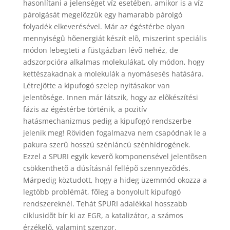
hasonlítani a jelenséget víz esetében, amikor is a víz
párolgását megelõzzük egy hamarabb párolgó
folyadék elkeverésével. Már az égéstérbe olyan
mennyiségû hõenergiát készít elõ, miszerint speciális
módon lebegteti a füstgázban lévõ nehéz, de
adszorpcióra alkalmas molekulákat, oly módon, hogy
kettészakadnak a molekulák a nyomásesés hatására.
Létrejötte a kipufogó szelep nyitásakor van
jelentõsége. Innen már látszik, hogy az elõkészítési
fázis az égéstérbe történik, a pozitív
hatásmechanizmus pedig a kipufogó rendszerbe
jelenik meg! Röviden fogalmazva nem csapódnak le a
pakura szerû hosszú szénláncú szénhidrogének.
Ezzel a SPURI egyik keverõ komponensével jelentõsen
csökkenthetõ a dúsításnál fellépõ szennyezõdés.
Márpedig köztudott, hogy a hideg üzemmód okozza a
legtöbb problémát, fõleg a bonyolult kipufogó
rendszereknél. Tehát SPURI adalékkal hosszabb
ciklusidõt bír ki az EGR, a katalizátor, a számos
érzékelõ, valamint szenzor.