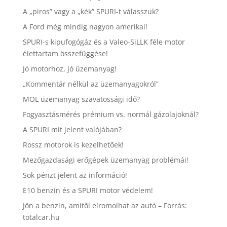
A „piros” vagy a „kék” SPURI-t válasszuk?
A Ford még mindig nagyon amerikai!
SPURI-s kipufogógáz és a Valeo-SiLLK féle motor
élettartam összefüggése!
Jó motorhoz, jó üzemanyag!
„Kommentár nélkül az üzemanyagokról”
MOL üzemanyag szavatossági idő?
Fogyasztásmérés prémium vs. normál gázolajoknál?
A SPURI mit jelent valójában?
Rossz motorok is kezelhetõek!
Mezőgazdasági erőgépek üzemanyag problémái!
Sok pénzt jelent az információ!
E10 benzin és a SPURI motor védelem!
Jön a benzin, amitõl elromolhat az autó – Forrás:
totalcar.hu