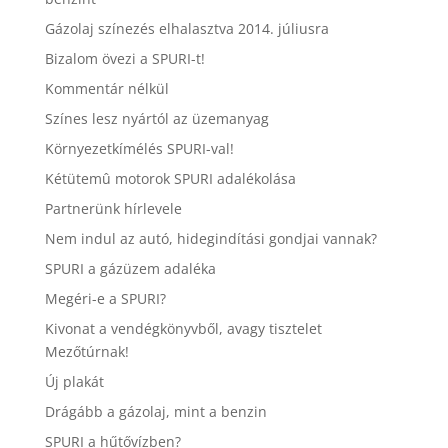
Gázolaj színezés elhalasztva 2014. júliusra
Bizalom övezi a SPURI-t!
Kommentár nélkül
Színes lesz nyártól az üzemanyag
Környezetkímélés SPURI-val!
Kétütemû motorok SPURI adalékolása
Partnerünk hírlevele
Nem indul az autó, hidegindítási gondjai vannak?
SPURI a gázüzem adaléka
Megéri-e a SPURI?
Kivonat a vendégkönyvből, avagy tisztelet
Mezőtúrnak!
Új plakát
Drágább a gázolaj, mint a benzin
SPURI a hűtővízben?