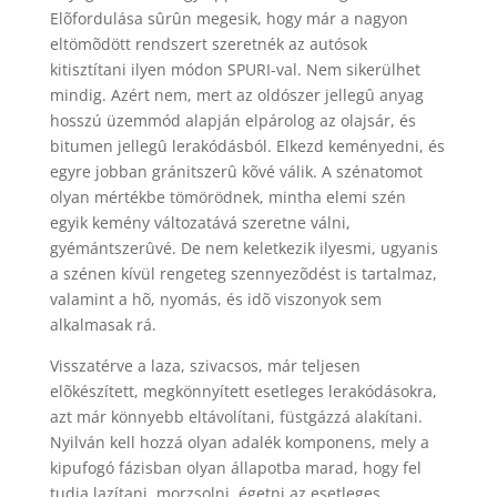
Elõfordulása sûrûn megesik, hogy már a nagyon
eltömõdött rendszert szeretnék az autósok
kitisztítani ilyen módon SPURI-val. Nem sikerülhet
mindig. Azért nem, mert az oldószer jellegû anyag
hosszú üzemmód alapján elpárolog az olajsár, és
bitumen jellegû lerakódásból. Elkezd keményedni, és
egyre jobban gránitszerû kõvé válik. A szénatomot
olyan mértékbe tömörödnek, mintha elemi szén
egyik kemény változatává szeretne válni,
gyémántszerûvé. De nem keletkezik ilyesmi, ugyanis
a szénen kívül rengeteg szennyezõdést is tartalmaz,
valamint a hõ, nyomás, és idõ viszonyok sem
alkalmasak rá.
Visszatérve a laza, szivacsos, már teljesen
elõkészített, megkönnyített esetleges lerakódásokra,
azt már könnyebb eltávolítani, füstgázzá alakítani.
Nyilván kell hozzá olyan adalék komponens, mely a
kipufogó fázisban olyan állapotba marad, hogy fel
tudja lazítani, morzsolni, égetni az esetleges