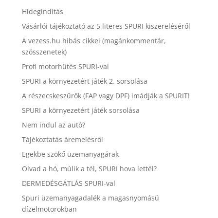
Hidegindítás
Vásárlói tájékoztató az 5 literes SPURI kiszereléséről
A vezess.hu hibás cikkei (magánkommentár,
szösszenetek)
Profi motorhûtés SPURI-val
SPURI a környezetért játék 2. sorsolása
A részecskeszűrők (FAP vagy DPF) imádják a SPURIT!
SPURI a környezetért játék sorsolása
Nem indul az autó?
Tájékoztatás áremelésről
Egekbe szökő üzemanyagárak
Olvad a hó, múlik a tél, SPURI hova lettél?
DERMEDÉSGÁTLÁS SPURI-val
Spuri üzemanyagadalék a magasnyomású
dízelmotorokban