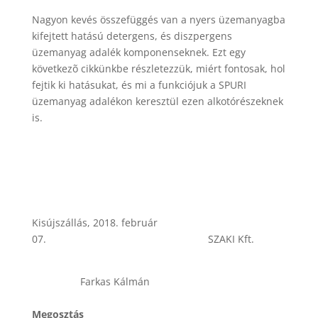
Nagyon kevés összefüggés van a nyers üzemanyagba
kifejtett hatású detergens, és diszpergens
üzemanyag adalék komponenseknek. Ezt egy
következõ cikkünkbe részletezzük, miért fontosak, hol
fejtik ki hatásukat, és mi a funkciójuk a SPURI
üzemanyag adalékon keresztül ezen alkotórészeknek
is.
Kisújszállás, 2018. február
07.
SZAKI Kft.
Farkas Kálmán
Megosztás