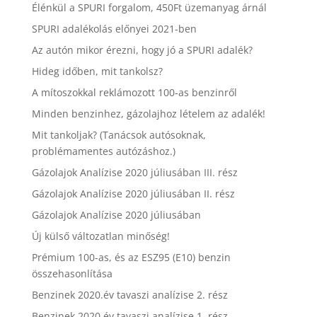
Élénkül a SPURI forgalom, 450Ft üzemanyag árnál
SPURI adalékolás előnyei 2021-ben
Az autón mikor érezni, hogy jó a SPURI adalék?
Hideg időben, mit tankolsz?
A mítoszokkal reklámozott 100-as benzinről
Minden benzinhez, gázolajhoz lételem az adalék!
Mit tankoljak? (Tanácsok autósoknak,
problémamentes autózáshoz.)
Gázolajok Analízise 2020 júliusában III. rész
Gázolajok Analízise 2020 júliusában II. rész
Gázolajok Analízise 2020 júliusában
Új külső változatlan minőség!
Prémium 100-as, és az ESZ95 (E10) benzin
összehasonlítása
Benzinek 2020.év tavaszi analízise 2. rész
Benzinek 2020.év tavaszi analízise 1. rész