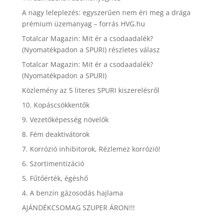
A nagy leleplezés: egyszerűen nem éri meg a drága
prémium üzemanyag – forrás HVG.hu
Totalcar Magazin: Mit ér a csodaadalék?
(Nyomatékpadon a SPURI) részletes válasz
Totalcar Magazin: Mit ér a csodaadalék?
(Nyomatékpadon a SPURI)
Közlemény az 5 literes SPURI kiszerelésről
10. Kopáscsökkentők
9. Vezetőképesség növelők
8. Fém deaktivátorok
7. Korrózió inhibitorok, Rézlemez korrózió!
6. Szortimentizáció
5. Fűtőérték, égéshő
4. A benzin gázosodás hajlama
AJÁNDÉKCSOMAG SZUPER ÁRON!!!