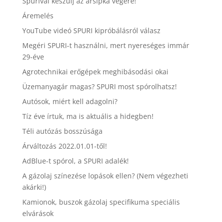
Spurival készülj az ársipka végére!
Áremelés
YouTube videó SPURI kipróbálásról válasz
Megéri SPURI-t használni, mert nyereséges immár
29-éve
Agrotechnikai erőgépek meghibásodási okai
Üzemanyagár magas? SPURI most spórolhatsz!
Autósok, miért kell adagolni?
Tíz éve írtuk, ma is aktuális a hidegben!
Téli autózás bosszúsága
Árváltozás 2022.01.01-től!
AdBlue-t spórol, a SPURI adalék!
A gázolaj színezése lopások ellen? (Nem végezheti
akárki!)
Kamionok, buszok gázolaj specifikuma speciális
elvárások