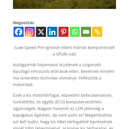
Megosztás
(Low-Speed Pre-Ignition elleni hidroxi komponensek
a SPURI-nál)
Autógyártók folyamatos küzdenek a szigorodó
kipufogó emissziós előírások ellen. Bevetnek minden
ma ismeretes technikai vívmányt. Felfeszítik a
motorokat.
Ezek a kis motortérfogat, közvetlen befecskendezés,
turbótöltés, és egyéb (ECU) komputervezérlési
ügyességek. Nagyon hasonlít az LSPI jelenség a
kopogásos égéshez, de nem pont az! Megértéséhez
azt kell tudni, hogy kis löket térfogatból kipréselnek
minél több teljesítményt, aránylag kis térfogaton, és