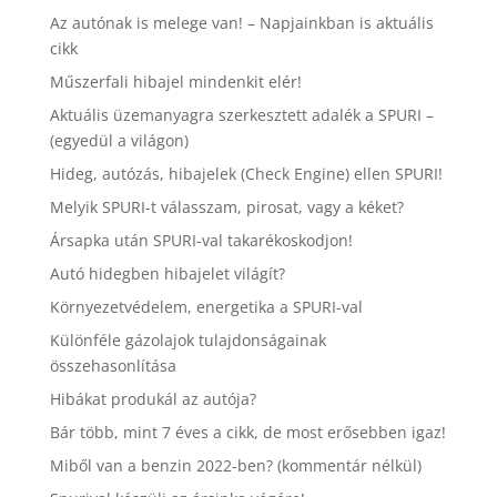
Az autónak is melege van! – Napjainkban is aktuális
cikk
Műszerfali hibajel mindenkit elér!
Aktuális üzemanyagra szerkesztett adalék a SPURI –
(egyedül a világon)
Hideg, autózás, hibajelek (Check Engine) ellen SPURI!
Melyik SPURI-t válasszam, pirosat, vagy a kéket?
Ársapka után SPURI-val takarékoskodjon!
Autó hidegben hibajelet világít?
Környezetvédelem, energetika a SPURI-val
Különféle gázolajok tulajdonságainak
összehasonlítása
Hibákat produkál az autója?
Bár több, mint 7 éves a cikk, de most erősebben igaz!
Miből van a benzin 2022-ben? (kommentár nélkül)