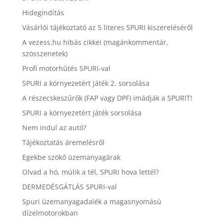
Hidegindítás
Vásárlói tájékoztató az 5 literes SPURI kiszereléséről
A vezess.hu hibás cikkei (magánkommentár,
szösszenetek)
Profi motorhûtés SPURI-val
SPURI a környezetért játék 2. sorsolása
A részecskeszűrők (FAP vagy DPF) imádják a SPURIT!
SPURI a környezetért játék sorsolása
Nem indul az autó?
Tájékoztatás áremelésről
Egekbe szökő üzemanyagárak
Olvad a hó, múlik a tél, SPURI hova lettél?
DERMEDÉSGÁTLÁS SPURI-val
Spuri üzemanyagadalék a magasnyomású
dízelmotorokban