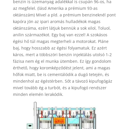
benzin is üzemanyag adalékkal is csupán 96-os, ha
az megfelel. (lásd Amerika a prémium 93-as
oktánszám) Mivel a pld. a prémium benzineknél pont
kapóra jön az ipari aromás hulladékok magas
oktánszáma, ezért látjuk bennük a sok xilol, Toluol,
anilin származékot. Egy baj van ezzel! A szokásos
égési hő túl magas megterheli a motorokat. Pláne
baj, hogy hosszabb az égési folyamatuk. Ez azért
káros, mert a többszöri benzin injektálás utolsó 1-2
fázisa nem ég el munka ütemben. Ez így gondolom
érthető, hogy koromképződést jelent, ami a magas
hőfok miatt, be is cementálódik a dugó tetején, és
mindenhol az égéstérben. Sőt a távozó kipufogógáz
mivel tovább ég a turbót, és a kipufogó rendszer
minden elemén lerakódik.