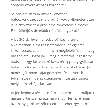
szegény keverékképzés közepette!
Sajnos a turbós benzines közvetlen
befecskendezéses motoroknál kevés kilométer után
is jelentkezik ez a probléma tönkretéve a motort.
Elkerülhetjük, de előbb nézzük meg az okát!
A kiváltó ok, hogy nagyobb sűrítési arányt
alkalmaznak, a magas hőtermelés, az égéstér
kokszosodás, valamint a nem megfelelő üzemanyag
használata. Hozzá járul még a motorolaj égéstérbe
jutása is. Egy forrón izzó kokszréteg pedig gyilkosan
hat az erőforrás tartósságára. Előégést okozva. Jó
minőségű motorolajat gőzerővel fejlesztenek
folyamatosan, de az üzemanyag gyártása sajnos
mélyen minőség alatt van.
Itt jön képbe a téves elmélet, miszerint használjunk
magas oktánszámú üzemanyagot. Nem prémium
üzemanyagról beszélünk direkt. Lehet egy 95-ös