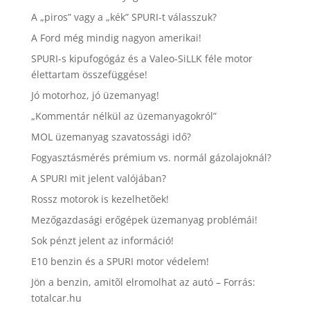
A „piros” vagy a „kék” SPURI-t válasszuk?
A Ford még mindig nagyon amerikai!
SPURI-s kipufogógáz és a Valeo-SiLLK féle motor
élettartam összefüggése!
Jó motorhoz, jó üzemanyag!
„Kommentár nélkül az üzemanyagokról”
MOL üzemanyag szavatossági idő?
Fogyasztásmérés prémium vs. normál gázolajoknál?
A SPURI mit jelent valójában?
Rossz motorok is kezelhetõek!
Mezőgazdasági erőgépek üzemanyag problémái!
Sok pénzt jelent az információ!
E10 benzin és a SPURI motor védelem!
Jön a benzin, amitõl elromolhat az autó – Forrás:
totalcar.hu