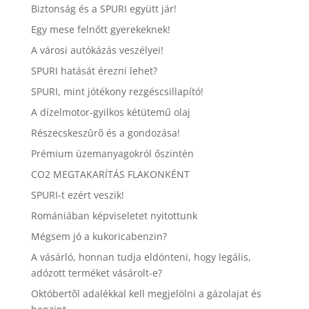
Biztonság és a SPURI együtt jár!
Egy mese felnőtt gyerekeknek!
A városi autókázás veszélyei!
SPURI hatását érezni lehet?
SPURI, mint jótékony rezgéscsillapító!
A dízelmotor-gyilkos kétütemű olaj
Részecskeszûrõ és a gondozása!
Prémium üzemanyagokról őszintén
CO2 MEGTAKARÍTÁS FLAKONKÉNT
SPURI-t ezért veszik!
Romániában képviseletet nyitottunk
Mégsem jó a kukoricabenzin?
A vásárló, honnan tudja eldönteni, hogy legális,
adózott terméket vásárolt-e?
Októbertõl adalékkal kell megjelölni a gázolajat és