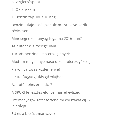
3. Végforráspont
2. Oktánszám
1. Benzin fajsúly, sűrűség
Benzin tulajdonságok cikksorozat következik
rövidesen!
Minőségi üzemanyag fogalma 2016-ban?
Az autónak is melege van!
Turbós benzines motorok igényei!
Modern magas nyomású dízelmotorok gázolaja!
Flakon változás közleménye!
SPURI fagyásgátlás gázolajban
Az autó nehezen indul?
A SPURI fejlesztés elõnye másfél évtized!
Üzemanyagok sötét történelmi korszakát éljük
jelenleg!
EU és a bio üzemanyagok