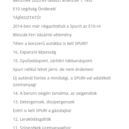
Benzinek 2020.év tavaszi analízise 1. rész
E10 segítség Önöknek!
TÁJÉKOZTATÓ!
2014-ben már ráigazítottuk a Spurit az E10-re
Bleszák Feri Vásárlói vélemény
Télen a korszerű autókba is kell SPURI?
16. Expanzió képesség
15. Gyulladáspont, zárttéri lobbanáspont
Spuri nélkül lehet járni, de nem érdemes!
Új autónál fontos a minőségi, a SPURI-val adalékolt
üzemanyag!
14. A benzin oxigén tartalma, az oxigenátok
13. Detergensek, diszpergensek
Ezért is kell SPURI a gázolajba!
12. Lerakódásgátlók
11. Színezékek üzemanyaghoz