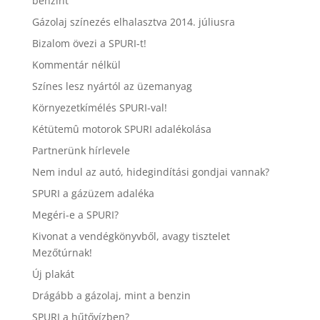
benzint
Gázolaj színezés elhalasztva 2014. júliusra
Bizalom övezi a SPURI-t!
Kommentár nélkül
Színes lesz nyártól az üzemanyag
Környezetkímélés SPURI-val!
Kétütemû motorok SPURI adalékolása
Partnerünk hírlevele
Nem indul az autó, hidegindítási gondjai vannak?
SPURI a gázüzem adaléka
Megéri-e a SPURI?
Kivonat a vendégkönyvből, avagy tisztelet
Mezőtúrnak!
Új plakát
Drágább a gázolaj, mint a benzin
SPURI a hűtővízben?