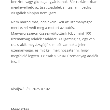
benzint, vagy gázolajat gyártsanak. Bár reklámokban
megfigyelhető az tisztítóadalék állítás, ami pedig
vizsgálok alapján nem igaz!
Nem marad más, adalékolni kell az üzemanyagot,
mert ezzel védi meg a motort az autós.
Magyarországon összegyűjtöttünk több mint 100
üzemanyag adalék családot. Az igazság az, egy van
csak, akik megvizsgálják, miből vannak a jelen
üzemanyagai, és mit kell még hozzátenni, hogy
megfelelő legyen. Ez csak a SPURI üzemanyag adalék
teszi!
Kisújszállás, 2025.07.02.
Megosztás