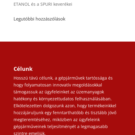
ETANOL és a SPURI keverékei
Legutóbbi hozzászólások
Célunk
Hosszú távú célunk, a gépjárművek tartóssága és
hogy folyamatosan innovatív megoldásokkal
támogassuk az ügyfeleinket az üzemanyagok
hatékony és környezettudatos felhasználásában.
Elkötelezetten dolgozunk azon, hogy termékeinkkel
hozzájáruljunk egy fenntarthatóbb és tisztább jövő
megteremtéséhez, miközben az ügyfeleink
gépjárműveinek teljesítményét a legmagasabb
szintre emeljük.