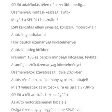
SPURI adalékolás télen népszerűbb, pedig….
Üzemanyag indítási-készség javítók
Megéri a SPURI-t használni?
LSPI károsítás elleni javaslat, korszerű motoroknál?
Autózás gondtalanul
Hibridautók üzemanyag követelményei
Autózás hideg időkben
Prémium 100-as benzin minőségi kifogásai, tévhitei
Áramfejlesztők üzemanyag követelményei
Üzemanyagok szavatossági ideje 2024-ben
Autós rémálom, az üzemanyag okozta hibajel!
Miért választják az autósok újra és újra a SPURI-t?
SPURI a téli autózás biztonságáért
Az autó motorüzemének hibajelei
Drága üzemanyag, tegyél ellene SPURI-val!