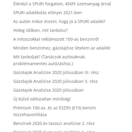
Élénkül a SPURI forgalom, 450Ft üzemanyag árnál
SPURI adalékolás előnyei 2021-ben
Az autón mikor érezni, hogy jó a SPURI adalék?
Hideg időben, mit tankolsz?
A mítoszokkal reklámozott 100-as benzinről
Minden benzinhez, gázolajhoz lételem az adalék!
Mit tankoljak? (Tanácsok autósoknak,
problémamentes autózáshoz.)
Gázolajok Analízise 2020 júliusában III. rész
Gázolajok Analízise 2020 júliusában II. rész
Gázolajok Analízise 2020 júliusában
Új külső változatlan minőség!
Prémium 100-as, és az ESZ95 (E10) benzin
összehasonlítása
Benzinek 2020.év tavaszi analízise 2. rész