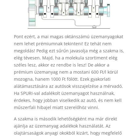
Pont ezért, a mai magas oktánszámú üzemanyagokat
nem lehet prémiumnak tekinteni! Ez tehát nem
megoldás! Pedig ezt sűrűn javasolja még a szakma is,
elég tévesen. Majd, ha a molekula szortiment elég
széles lesz, akkor ez rendbe is lesz! De akkor a
prémium üzemanyag nem a mostani 600 Ft/l körül
mozogna, hanem 1000 Ft fölött. Ezek gyakorlati
alátámasztására az autósok visszajelzése a mérvadó.
Ha SPURI-val adalékolt üzemanyagot használnak,
érdekes, hogy jobban viselkedik az autó, és nem kell
műszerfali hibajel miatt szerelőhöz vinni.
A szakma is második lehetőségként ma már direkt
ajánlja az üzemanyag adalékok használatát. Az
olajtársaságok anyagi okokból kizárt, hogy megfelelő