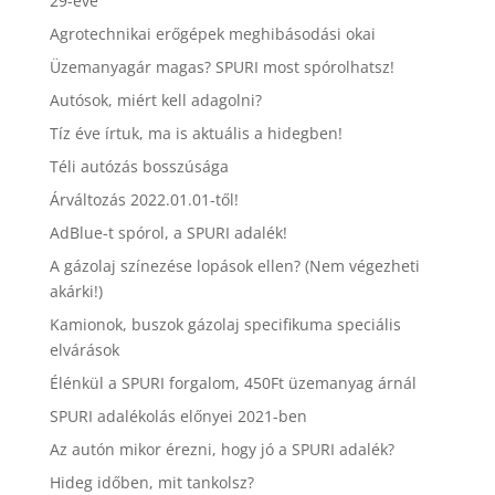
29-éve
Agrotechnikai erőgépek meghibásodási okai
Üzemanyagár magas? SPURI most spórolhatsz!
Autósok, miért kell adagolni?
Tíz éve írtuk, ma is aktuális a hidegben!
Téli autózás bosszúsága
Árváltozás 2022.01.01-től!
AdBlue-t spórol, a SPURI adalék!
A gázolaj színezése lopások ellen? (Nem végezheti
akárki!)
Kamionok, buszok gázolaj specifikuma speciális
elvárások
Élénkül a SPURI forgalom, 450Ft üzemanyag árnál
SPURI adalékolás előnyei 2021-ben
Az autón mikor érezni, hogy jó a SPURI adalék?
Hideg időben, mit tankolsz?