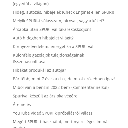
(egyedül a világon)
Hideg, autózás, hibajelek (Check Engine) ellen SPURI!
Melyik SPURI-t válasszam, pirosat, vagy a kéket?
Ársapka után SPURI-val takarékoskodjon!
Autó hidegben hibajelet világít?
Környezetvédelem, energetika a SPURI-val
Különféle gázolajok tulajdonságainak
összehasonlítása
Hibákat produkál az autója?
Bár több, mint 7 éves a cikk, de most erősebben igaz!
Miből van a benzin 2022-ben? (kommentár nélkül)
Spurival készülj az ársipka végére!
Áremelés
YouTube videó SPURI kipróbálásról válasz
Megéri SPURI-t használni, mert nyereséges immár