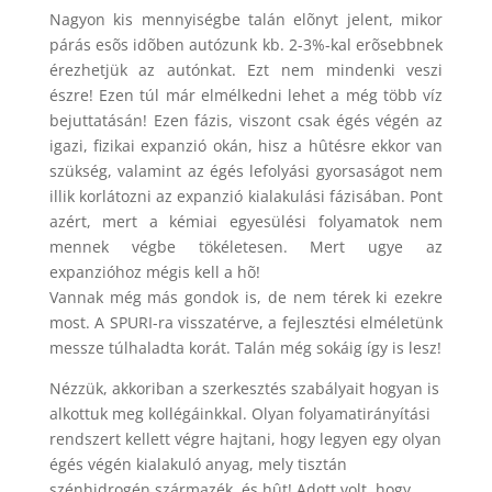
Nagyon kis mennyiségbe talán elõnyt jelent, mikor
párás esõs idõben autózunk kb. 2-3%-kal erõsebbnek
érezhetjük az autónkat. Ezt nem mindenki veszi
észre! Ezen túl már elmélkedni lehet a még több víz
bejuttatásán! Ezen fázis, viszont csak égés végén az
igazi, fizikai expanzió okán, hisz a hûtésre ekkor van
szükség, valamint az égés lefolyási gyorsaságot nem
illik korlátozni az expanzió kialakulási fázisában. Pont
azért, mert a kémiai egyesülési folyamatok nem
mennek végbe tökéletesen. Mert ugye az
expanzióhoz mégis kell a hõ!
Vannak még más gondok is, de nem térek ki ezekre
most. A SPURI-ra visszatérve, a fejlesztési elméletünk
messze túlhaladta korát. Talán még sokáig így is lesz!
Nézzük, akkoriban a szerkesztés szabályait hogyan is
alkottuk meg kollégáinkkal. Olyan folyamatirányítási
rendszert kellett végre hajtani, hogy legyen egy olyan
égés végén kialakuló anyag, mely tisztán
szénhidrogén származék, és hût! Adott volt, hogy