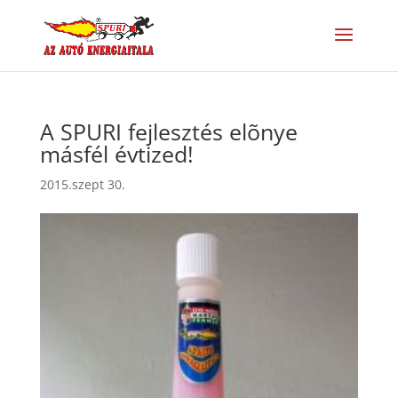
A SPURI fejlesztés elõnye
másfél évtized!
2015.szept 30.