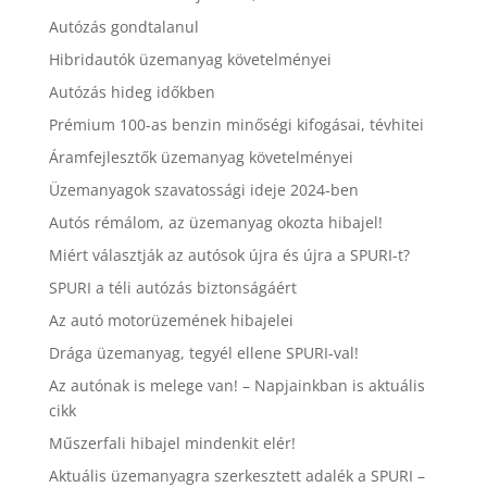
Autózás gondtalanul
Hibridautók üzemanyag követelményei
Autózás hideg időkben
Prémium 100-as benzin minőségi kifogásai, tévhitei
Áramfejlesztők üzemanyag követelményei
Üzemanyagok szavatossági ideje 2024-ben
Autós rémálom, az üzemanyag okozta hibajel!
Miért választják az autósok újra és újra a SPURI-t?
SPURI a téli autózás biztonságáért
Az autó motorüzemének hibajelei
Drága üzemanyag, tegyél ellene SPURI-val!
Az autónak is melege van! – Napjainkban is aktuális
cikk
Műszerfali hibajel mindenkit elér!
Aktuális üzemanyagra szerkesztett adalék a SPURI –