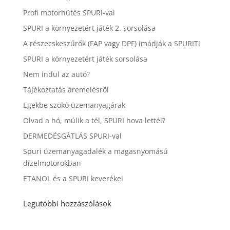
Profi motorhûtés SPURI-val
SPURI a környezetért játék 2. sorsolása
A részecskeszűrők (FAP vagy DPF) imádják a SPURIT!
SPURI a környezetért játék sorsolása
Nem indul az autó?
Tájékoztatás áremelésről
Egekbe szökő üzemanyagárak
Olvad a hó, múlik a tél, SPURI hova lettél?
DERMEDÉSGÁTLÁS SPURI-val
Spuri üzemanyagadalék a magasnyomású
dízelmotorokban
ETANOL és a SPURI keverékei
Legutóbbi hozzászólások