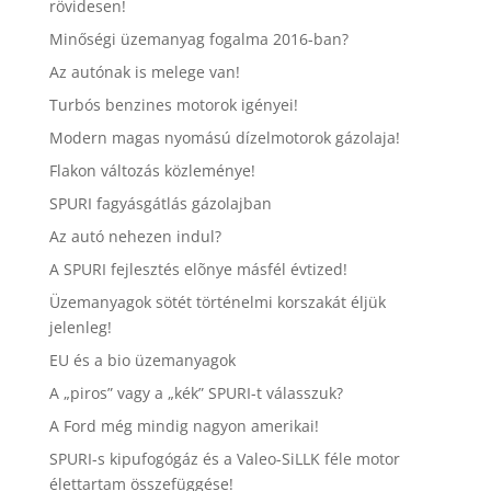
rövidesen!
Minőségi üzemanyag fogalma 2016-ban?
Az autónak is melege van!
Turbós benzines motorok igényei!
Modern magas nyomású dízelmotorok gázolaja!
Flakon változás közleménye!
SPURI fagyásgátlás gázolajban
Az autó nehezen indul?
A SPURI fejlesztés elõnye másfél évtized!
Üzemanyagok sötét történelmi korszakát éljük
jelenleg!
EU és a bio üzemanyagok
A „piros” vagy a „kék” SPURI-t válasszuk?
A Ford még mindig nagyon amerikai!
SPURI-s kipufogógáz és a Valeo-SiLLK féle motor
élettartam összefüggése!