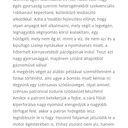
égés gyorsaság szerinti heterogénekbõl szekvenciális
robbanást képeztünk, különbözõ leválasztó
alkotókkal. Adta a további fejlesztési elõnyt, hogy
olyan anyagot kell alkalmazni, mely segít a legvégén,
legnagyobb végnyomás körül kialakítani, egy
hûtõgélt, mely nem ég el, /mint a víz, de nem az/ és a
kipufogó szelep nyitásakor a nyomásesés miatt, a
hõterhelt környezetébõl párolgásnak indul. Teszi ezt
nagy gyorsasággal, majdnem szilárd állapotból
gáznemûvé válva!
A megértés véget az alábbi példával szemléltetném a
fizikai történést, ami ugye a bomlás miatt kémiai is!
Vegyünk egy szénsavas szódásüveget, olyat amivel,
szénsav patronnal tudunk szódavizet készíteni!
Amikor a patront betekerjük a fejbe, a záró fóliát
kiperforálva nagy nyomást elengedjük a nagyobb
térfogat felé, akkor a patron hidegebb lesz,
legtöbbször le is fagy. Hasonló folyamat játszódik le a
motor égésterében is. Ehhez viszont nem víz, hanem