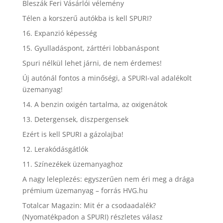
Bleszák Feri Vásárlói vélemény
Télen a korszerű autókba is kell SPURI?
16. Expanzió képesség
15. Gyulladáspont, zárttéri lobbanáspont
Spuri nélkül lehet járni, de nem érdemes!
Új autónál fontos a minőségi, a SPURI-val adalékolt
üzemanyag!
14. A benzin oxigén tartalma, az oxigenátok
13. Detergensek, diszpergensek
Ezért is kell SPURI a gázolajba!
12. Lerakódásgátlók
11. Színezékek üzemanyaghoz
A nagy leleplezés: egyszerűen nem éri meg a drága
prémium üzemanyag – forrás HVG.hu
Totalcar Magazin: Mit ér a csodaadalék?
(Nyomatékpadon a SPURI) részletes válasz