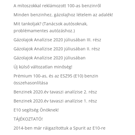
A mítoszokkal reklámozott 100-as benzinről
Minden benzinhez, gázolajhoz lételem az adalék!
Mit tankoljak? (Tanácsok autósoknak,
problémamentes autózáshoz.)
Gázolajok Analízise 2020 júliusában III. rész
Gázolajok Analízise 2020 júliusában II. rész
Gázolajok Analízise 2020 júliusában
Új külső változatlan minőség!
Prémium 100-as, és az ESZ95 (E10) benzin
összehasonlítása
Benzinek 2020.év tavaszi analízise 2. rész
Benzinek 2020.év tavaszi analízise 1. rész
E10 segítség Önöknek!
TÁJÉKOZTATÓ!
2014-ben már ráigazítottuk a Spurit az E10-re