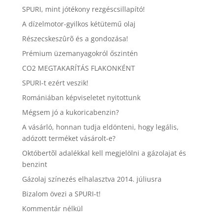
SPURI, mint jótékony rezgéscsillapító!
A dízelmotor-gyilkos kétütemű olaj
Részecskeszûrõ és a gondozása!
Prémium üzemanyagokról őszintén
CO2 MEGTAKARÍTÁS FLAKONKÉNT
SPURI-t ezért veszik!
Romániában képviseletet nyitottunk
Mégsem jó a kukoricabenzin?
A vásárló, honnan tudja eldönteni, hogy legális,
adózott terméket vásárolt-e?
Októbertõl adalékkal kell megjelölni a gázolajat és
benzint
Gázolaj színezés elhalasztva 2014. júliusra
Bizalom övezi a SPURI-t!
Kommentár nélkül