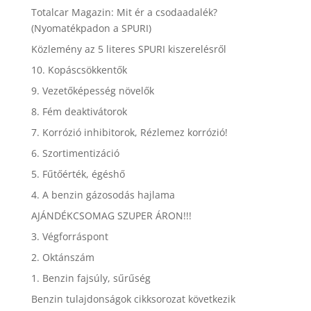
Totalcar Magazin: Mit ér a csodaadalék?
(Nyomatékpadon a SPURI)
Közlemény az 5 literes SPURI kiszerelésről
10. Kopáscsökkentők
9. Vezetőképesség növelők
8. Fém deaktivátorok
7. Korrózió inhibitorok, Rézlemez korrózió!
6. Szortimentizáció
5. Fűtőérték, égéshő
4. A benzin gázosodás hajlama
AJÁNDÉKCSOMAG SZUPER ÁRON!!!
3. Végforráspont
2. Oktánszám
1. Benzin fajsúly, sűrűség
Benzin tulajdonságok cikksorozat következik