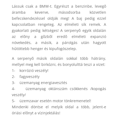
Lássuk csak a BMW-t. Egyrészt a benzinbe, levegõ
áramba keverve, másodsorba közvetlen
befecskendezéssel oldják meg! A baj pedig ezzel
kapcsolatban rengeteg. Az elméleti sík remek. A
gyakorlati pedig kétséges! A serpenyõ egyik oldalán
az elõny a gõzbõl eredõ elméleti expanzió
növekedés, a másik, a párolgás után hagyott
hûtöttebb henger és kipufogószelep.
A serpenyõ másik oldalán sokkal több hátrány,
mellyel meg kell birkózni, és bonyolulttá teszi a vizet:
1- korrózió veszély!
2- fagyveszély
3- üzemanyag energiavesztés
4- üzemanyag oktánszám csökkenés /kopogás
veszély/
5- üzemzavar esetén motor tönkremenetel!
Mindenki döntse el melyik oldal a több, jelent-e
óriási elõnyt a vízinjektálás!