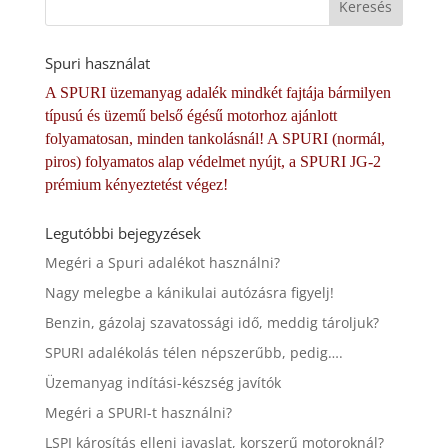
Spuri használat
A SPURI üzemanyag adalék mindkét fajtája bármilyen
típusú és üzemű belső égésű motorhoz ajánlott
folyamatosan, minden tankolásnál! A SPURI (normál,
piros) folyamatos alap védelmet nyújt, a SPURI JG-2
prémium kényeztetést végez!
Legutóbbi bejegyzések
Megéri a Spuri adalékot használni?
Nagy melegbe a kánikulai autózásra figyelj!
Benzin, gázolaj szavatossági idő, meddig tároljuk?
SPURI adalékolás télen népszerűbb, pedig….
Üzemanyag indítási-készség javítók
Megéri a SPURI-t használni?
LSPI károsítás elleni javaslat, korszerű motoroknál?