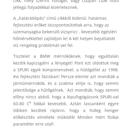
cikk, mely szerint hûtõgél, vagy csupán csak hûtõ
jellegû folyadékkal kísérleteznek.
A „határátlépés” címû cikkbõl kiderül, hatalmas
fejlesztési erõket összpontosítottak arra, hogy az
üzemanyagba bekerülõ vízspricc , kevesebb égéstéri
hõmérséklettel zajlódjon le! A két helyen bejuttatott
víz rengeteg problémát vet fel.
Tisztelet a BMW mérnököknek, hogy egyáltalán
kezdik kapizsgálni a lényeget! Pont ezt oldottuk meg
a SPURI egyik komponensével, a hûtõgéllel az 1998.
évi fejlesztési fázisban! Persze eleinte azt mondták a
jármûmérnökök, és a szakma elitje is, hogy semmi
jelentõsége a hûtõgélnek. Azt mondták, hogy semmi
elõny nincs abból, hogy a kipufogógázunk SPURI-val
60-80 C⁰ fokkal kevesebb. Aztán lassanként egyre
többen kezdtek rájönni, hogy a hideg henger
elõkészítés elmélete mûködik! Minden mért fizikai
paraméter erre utal!