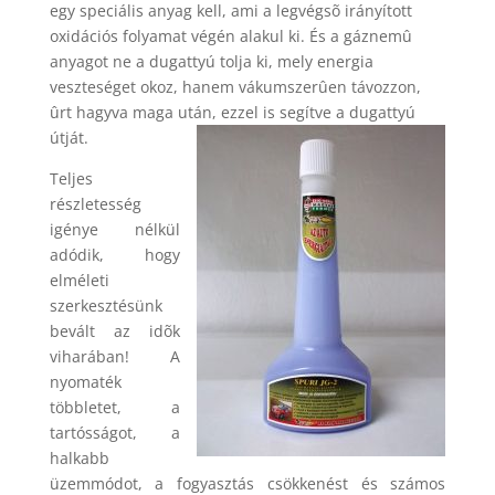
egy speciális anyag kell, ami a legvégsõ irányított
oxidációs folyamat végén alakul ki. És a gáznemû
anyagot ne a dugattyú tolja ki, mely energia
veszteséget okoz, hanem vákumszerûen távozzon,
ûrt hagyva maga után, ezzel is segítve a dugattyú
útját.
Teljes
részletesség
igénye nélkül
adódik, hogy
elméleti
szerkesztésünk
bevált az idõk
viharában! A
nyomaték
többletet, a
tartósságot, a
halkabb
üzemmódot, a fogyasztás csökkenést és számos