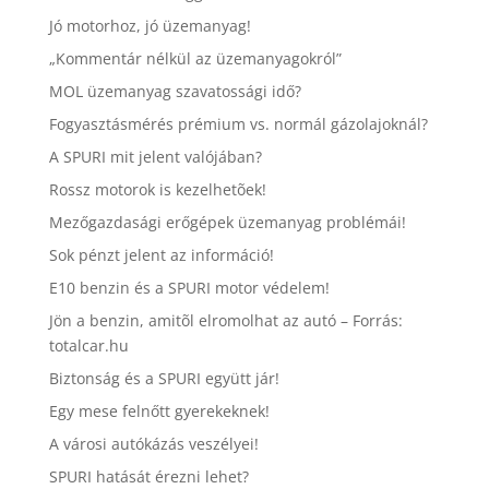
Jó motorhoz, jó üzemanyag!
„Kommentár nélkül az üzemanyagokról”
MOL üzemanyag szavatossági idő?
Fogyasztásmérés prémium vs. normál gázolajoknál?
A SPURI mit jelent valójában?
Rossz motorok is kezelhetõek!
Mezőgazdasági erőgépek üzemanyag problémái!
Sok pénzt jelent az információ!
E10 benzin és a SPURI motor védelem!
Jön a benzin, amitõl elromolhat az autó – Forrás:
totalcar.hu
Biztonság és a SPURI együtt jár!
Egy mese felnőtt gyerekeknek!
A városi autókázás veszélyei!
SPURI hatását érezni lehet?