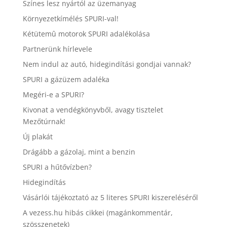
Színes lesz nyártól az üzemanyag
Környezetkímélés SPURI-val!
Kétütemû motorok SPURI adalékolása
Partnerünk hírlevele
Nem indul az autó, hidegindítási gondjai vannak?
SPURI a gázüzem adaléka
Megéri-e a SPURI?
Kivonat a vendégkönyvből, avagy tisztelet
Mezőtúrnak!
Új plakát
Drágább a gázolaj, mint a benzin
SPURI a hűtővízben?
Hidegindítás
Vásárlói tájékoztató az 5 literes SPURI kiszereléséről
A vezess.hu hibás cikkei (magánkommentár,
szösszenetek)