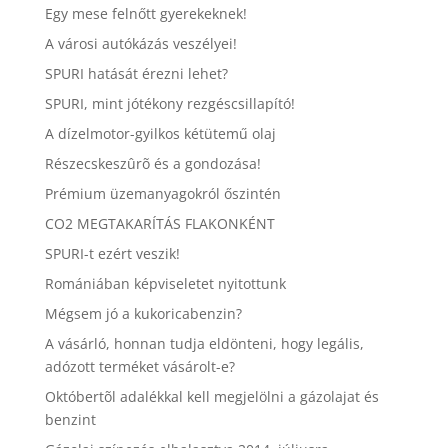
Egy mese felnőtt gyerekeknek!
A városi autókázás veszélyei!
SPURI hatását érezni lehet?
SPURI, mint jótékony rezgéscsillapító!
A dízelmotor-gyilkos kétütemű olaj
Részecskeszûrõ és a gondozása!
Prémium üzemanyagokról őszintén
CO2 MEGTAKARÍTÁS FLAKONKÉNT
SPURI-t ezért veszik!
Romániában képviseletet nyitottunk
Mégsem jó a kukoricabenzin?
A vásárló, honnan tudja eldönteni, hogy legális,
adózott terméket vásárolt-e?
Októbertõl adalékkal kell megjelölni a gázolajat és
benzint