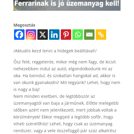
Megosztás
/Aktuális kezd lenni a hidegek beálltával!/
Õsz felé, reggelente, mikor még nem fagy, de kicsit
nehezebben indul az autó, elgondolkodunk mi az
oka. Ha beindul, és szokatlan hangokat ad, akkor is
van okunk gyanakodni! Mit tegyünk? Lehet, hogy nem
is nagy a baj!
Nem minden esetben, de legtöbbször az
üzemanyagtól van baja a jármûnek. Elõtte melegebb
idõben azért nem jelentkezett, mert jobbak voltak a
körülmények! Ekkor megijed a legtöbb sofõr, hogy
viheti szerelõhöz! Lehet, hogy csak az üzemanyag
rendszer, vagy a vele összefüggõ pár száz alkatrész