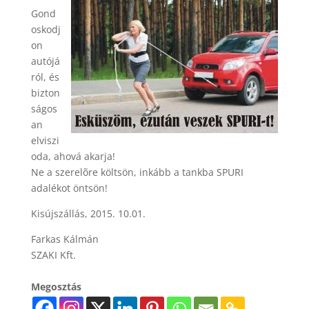
Gond
oskodj
on
autójá
ról, és
bizton
ságos
an
elviszi
oda, ahová akarja!
Ne a szerelõre költsön, inkább a tankba SPURI
adalékot öntsön!
Kisújszállás, 2015. 10.01.
Farkas Kálmán
SZAKI Kft.
Megosztás