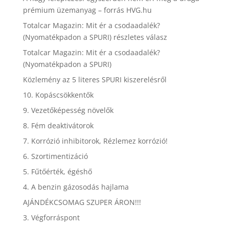
prémium üzemanyag – forrás HVG.hu
Totalcar Magazin: Mit ér a csodaadalék?
(Nyomatékpadon a SPURI) részletes válasz
Totalcar Magazin: Mit ér a csodaadalék?
(Nyomatékpadon a SPURI)
Közlemény az 5 literes SPURI kiszerelésről
10. Kopáscsökkentők
9. Vezetőképesség növelők
8. Fém deaktivátorok
7. Korrózió inhibitorok, Rézlemez korrózió!
6. Szortimentizáció
5. Fűtőérték, égéshő
4. A benzin gázosodás hajlama
AJÁNDÉKCSOMAG SZUPER ÁRON!!!
3. Végforráspont