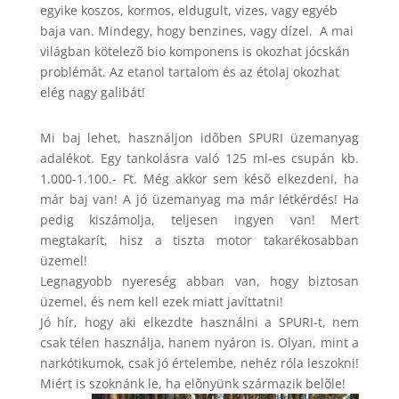
egyike koszos, kormos, eldugult, vizes, vagy egyéb
baja van. Mindegy, hogy benzines, vagy dízel. A mai
világban kötelezõ bio komponens is okozhat jócskán
problémát. Az etanol tartalom és az étolaj okozhat
elég nagy galibát!
Mi baj lehet, használjon idõben SPURI üzemanyag
adalékot. Egy tankolásra való 125 ml-es csupán kb.
1.000-1.100.- Ft. Még akkor sem késõ elkezdeni, ha
már baj van! A jó üzemanyag ma már létkérdés! Ha
pedig kiszámolja, teljesen ingyen van! Mert
megtakarít, hisz a tiszta motor takarékosabban
üzemel!
Legnagyobb nyereség abban van, hogy biztosan
üzemel, és nem kell ezek miatt javíttatni!
Jó hír, hogy aki elkezdte használni a SPURI-t, nem
csak télen használja, hanem nyáron is. Olyan, mint a
narkótikumok, csak jó értelembe, nehéz róla leszokni!
Miért is szoknánk le, ha elõnyünk származik belõle!