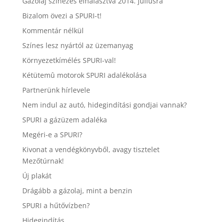
Gázolaj színezés elhalasztva 2014. júliusra
Bizalom övezi a SPURI-t!
Kommentár nélkül
Színes lesz nyártól az üzemanyag
Környezetkímélés SPURI-val!
Kétütemû motorok SPURI adalékolása
Partnerünk hírlevele
Nem indul az autó, hidegindítási gondjai vannak?
SPURI a gázüzem adaléka
Megéri-e a SPURI?
Kivonat a vendégkönyvből, avagy tisztelet
Mezőtúrnak!
Új plakát
Drágább a gázolaj, mint a benzin
SPURI a hűtővízben?
Hidegindítás