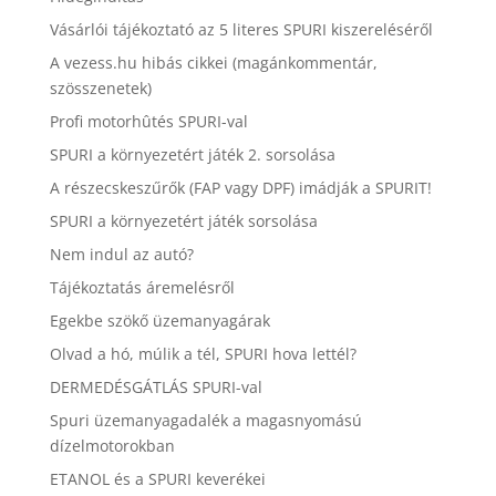
Vásárlói tájékoztató az 5 literes SPURI kiszereléséről
A vezess.hu hibás cikkei (magánkommentár,
szösszenetek)
Profi motorhûtés SPURI-val
SPURI a környezetért játék 2. sorsolása
A részecskeszűrők (FAP vagy DPF) imádják a SPURIT!
SPURI a környezetért játék sorsolása
Nem indul az autó?
Tájékoztatás áremelésről
Egekbe szökő üzemanyagárak
Olvad a hó, múlik a tél, SPURI hova lettél?
DERMEDÉSGÁTLÁS SPURI-val
Spuri üzemanyagadalék a magasnyomású
dízelmotorokban
ETANOL és a SPURI keverékei