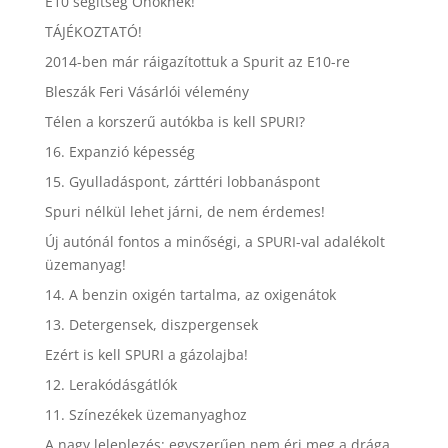
E10 segítség Önöknek!
TÁJÉKOZTATÓ!
2014-ben már ráigazítottuk a Spurit az E10-re
Bleszák Feri Vásárlói vélemény
Télen a korszerű autókba is kell SPURI?
16. Expanzió képesség
15. Gyulladáspont, zárttéri lobbanáspont
Spuri nélkül lehet járni, de nem érdemes!
Új autónál fontos a minőségi, a SPURI-val adalékolt
üzemanyag!
14. A benzin oxigén tartalma, az oxigenátok
13. Detergensek, diszpergensek
Ezért is kell SPURI a gázolajba!
12. Lerakódásgátlók
11. Színezékek üzemanyaghoz
A nagy leleplezés: egyszerűen nem éri meg a drága