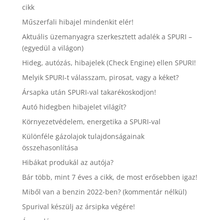
cikk
Műszerfali hibajel mindenkit elér!
Aktuális üzemanyagra szerkesztett adalék a SPURI –
(egyedül a világon)
Hideg, autózás, hibajelek (Check Engine) ellen SPURI!
Melyik SPURI-t válasszam, pirosat, vagy a kéket?
Ársapka után SPURI-val takarékoskodjon!
Autó hidegben hibajelet világít?
Környezetvédelem, energetika a SPURI-val
Különféle gázolajok tulajdonságainak
összehasonlítása
Hibákat produkál az autója?
Bár több, mint 7 éves a cikk, de most erősebben igaz!
Miből van a benzin 2022-ben? (kommentár nélkül)
Spurival készülj az ársipka végére!