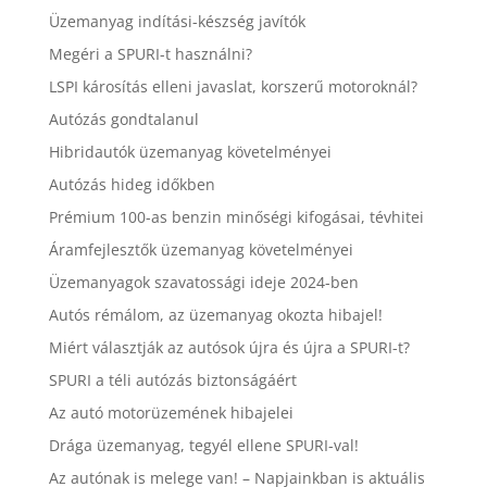
Üzemanyag indítási-készség javítók
Megéri a SPURI-t használni?
LSPI károsítás elleni javaslat, korszerű motoroknál?
Autózás gondtalanul
Hibridautók üzemanyag követelményei
Autózás hideg időkben
Prémium 100-as benzin minőségi kifogásai, tévhitei
Áramfejlesztők üzemanyag követelményei
Üzemanyagok szavatossági ideje 2024-ben
Autós rémálom, az üzemanyag okozta hibajel!
Miért választják az autósok újra és újra a SPURI-t?
SPURI a téli autózás biztonságáért
Az autó motorüzemének hibajelei
Drága üzemanyag, tegyél ellene SPURI-val!
Az autónak is melege van! – Napjainkban is aktuális