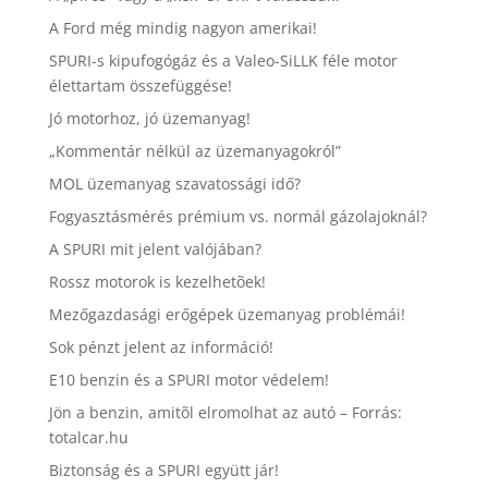
A Ford még mindig nagyon amerikai!
SPURI-s kipufogógáz és a Valeo-SiLLK féle motor
élettartam összefüggése!
Jó motorhoz, jó üzemanyag!
„Kommentár nélkül az üzemanyagokról”
MOL üzemanyag szavatossági idő?
Fogyasztásmérés prémium vs. normál gázolajoknál?
A SPURI mit jelent valójában?
Rossz motorok is kezelhetõek!
Mezőgazdasági erőgépek üzemanyag problémái!
Sok pénzt jelent az információ!
E10 benzin és a SPURI motor védelem!
Jön a benzin, amitõl elromolhat az autó – Forrás:
totalcar.hu
Biztonság és a SPURI együtt jár!