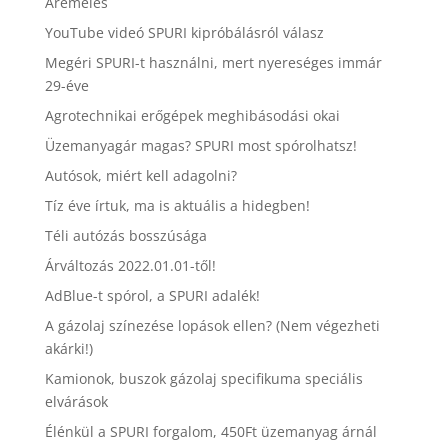
Áremelés
YouTube videó SPURI kipróbálásról válasz
Megéri SPURI-t használni, mert nyereséges immár
29-éve
Agrotechnikai erőgépek meghibásodási okai
Üzemanyagár magas? SPURI most spórolhatsz!
Autósok, miért kell adagolni?
Tíz éve írtuk, ma is aktuális a hidegben!
Téli autózás bosszúsága
Árváltozás 2022.01.01-től!
AdBlue-t spórol, a SPURI adalék!
A gázolaj színezése lopások ellen? (Nem végezheti
akárki!)
Kamionok, buszok gázolaj specifikuma speciális
elvárások
Élénkül a SPURI forgalom, 450Ft üzemanyag árnál