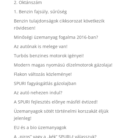
2. Oktánszám
1. Benzin fajsúly, sűrűség
Benzin tulajdonságok cikksorozat következik
rövidesen!
Minőségi üzemanyag fogalma 2016-ban?
Az autónak is melege van!
Turbós benzines motorok igényei!
Modern magas nyomású dízelmotorok gázolaja!
Flakon változás közleménye!
SPURI fagyásgátlás gázolajban
Az autó nehezen indul?
A SPURI fejlesztés elõnye másfél évtized!
Üzemanyagok sötét történelmi korszakát éljük
jelenleg!
EU és a bio üzemanyagok
A „piros” vagy a „kék” SPURI-t válasszuk?