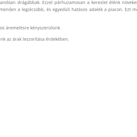
 állandóan drágábbak. Ezzel párhuzamosan a kereslet élénk növek
menően a legolcsóbb, és egyedüli hatásos adalék a piacon. Ezt m
%-os áremelésre kényszerülünk.
nk az árak leszorítása érdekében.