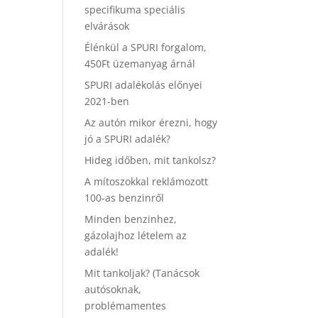
specifikuma speciális
elvárások
Élénkül a SPURI forgalom,
450Ft üzemanyag árnál
SPURI adalékolás előnyei
2021-ben
Az autón mikor érezni, hogy
jó a SPURI adalék?
Hideg időben, mit tankolsz?
A mítoszokkal reklámozott
100-as benzinről
Minden benzinhez,
gázolajhoz lételem az
adalék!
Mit tankoljak? (Tanácsok
autósoknak,
problémamentes