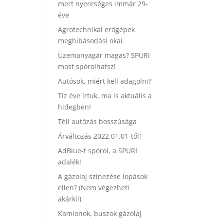
mert nyereséges immár 29-
éve
Agrotechnikai erőgépek
meghibásodási okai
Üzemanyagár magas? SPURI
most spórolhatsz!
Autósok, miért kell adagolni?
Tíz éve írtuk, ma is aktuális a
hidegben!
Téli autózás bosszúsága
Árváltozás 2022.01.01-től!
AdBlue-t spórol, a SPURI
adalék!
A gázolaj színezése lopások
ellen? (Nem végezheti
akárki!)
Kamionok, buszok gázolaj