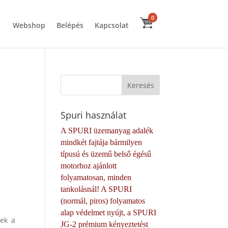
0
Webshop
Belépés
Kapcsolat
Spuri használat
A SPURI üzemanyag adalék
mindkét fajtája bármilyen
típusú és üzemű belső égésű
motorhoz ajánlott
folyamatosan, minden
tankolásnál! A SPURI
(normál, piros) folyamatos
alap védelmet nyújt, a SPURI
nek a
JG-2 prémium kényeztetést