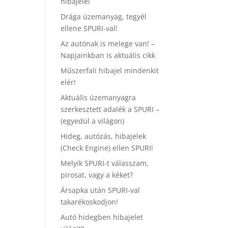
hibajelei
Drága üzemanyag, tegyél
ellene SPURI-val!
Az autónak is melege van! –
Napjainkban is aktuális cikk
Műszerfali hibajel mindenkit
elér!
Aktuális üzemanyagra
szerkesztett adalék a SPURI –
(egyedül a világon)
Hideg, autózás, hibajelek
(Check Engine) ellen SPURI!
Melyik SPURI-t válasszam,
pirosat, vagy a kéket?
Ársapka után SPURI-val
takarékoskodjon!
Autó hidegben hibajelet