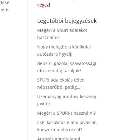
edése
végez!
eg is
Legutóbbi bejegyzések
Megéri a Spuri adalékot
használni?
Nagy melegbe a kánikulai
autózásra figyelj!
Benzin, gázolaj szavatossági
idő, meddig tároljuk?
SPURI adalékolás télen
népszerűbb, pedig….
Üzemanyag indítási-készség
javítók
Megéri a SPURI-t használni?
LSPI károsítás elleni javaslat,
korszerű motoroknál?
Autózás gondtalanul