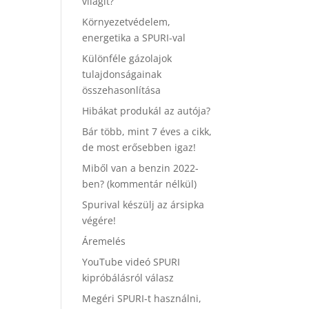
világít?
Környezetvédelem,
energetika a SPURI-val
Különféle gázolajok
tulajdonságainak
összehasonlítása
Hibákat produkál az autója?
Bár több, mint 7 éves a cikk,
de most erősebben igaz!
Miből van a benzin 2022-
ben? (kommentár nélkül)
Spurival készülj az ársipka
végére!
Áremelés
YouTube videó SPURI
kipróbálásról válasz
Megéri SPURI-t használni,