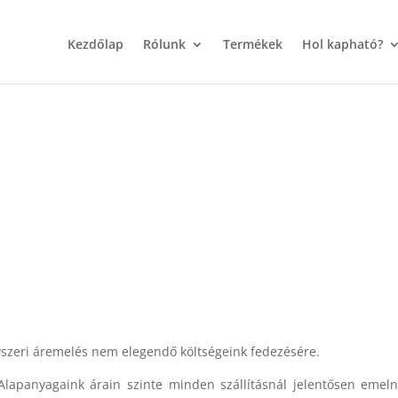
Kezdőlap
Rólunk
Termékek
Hol kapható?
yszeri áremelés nem elegendő költségeink fedezésére.
Alapanyagaink árain szinte minden szállításnál jelentősen emel